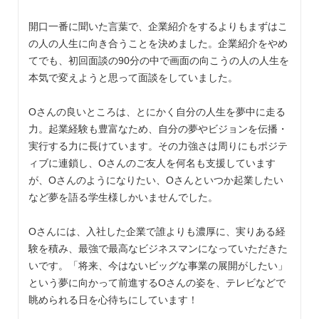
開口一番に聞いた言葉で、企業紹介をするよりもまずはこ
の人の人生に向き合うことを決めました。企業紹介をやめ
てでも、初回面談の90分の中で画面の向こうの人の人生を
本気で変えようと思って面談をしていました。
Oさんの良いところは、とにかく自分の人生を夢中に走る
力。起業経験も豊富なため、自分の夢やビジョンを伝播・
実行する力に長けています。その力強さは周りにもポジテ
ィブに連鎖し、Oさんのご友人を何名も支援しています
が、Oさんのようになりたい、Oさんといつか起業したい
など夢を語る学生様しかいませんでした。
Oさんには、入社した企業で誰よりも濃厚に、実りある経
験を積み、最強で最高なビジネスマンになっていただきた
いです。「将来、今はないビッグな事業の展開がしたい」
という夢に向かって前進するOさんの姿を、テレビなどで
眺められる日を心待ちにしています！