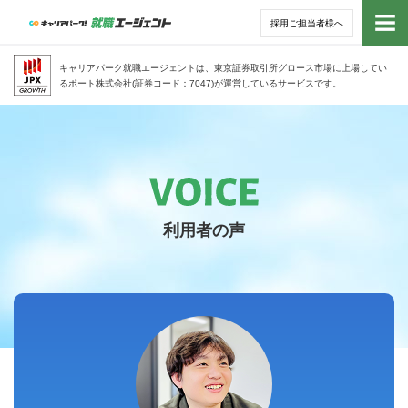
採用ご担当者様へ
トッ
キャリアパーク就職エージェントは、東京証券取引所グロース市場に上場してい
るポート株式会社(証券コード：7047)が運営しているサービスです。
サー
アド
利用
利用者の声
就活
経営
無料