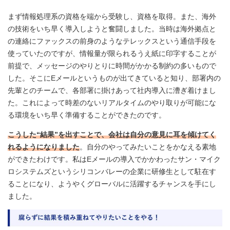
まず情報処理系の資格を端から受験し、資格を取得。また、海外
の技術をいち早く導入しようと奮闘しました。当時は海外拠点と
の連絡にファックスの前身のようなテレックスという通信手段を
使っていたのですが、情報量が限られるうえ紙に印字することが
前提で、メッセージのやりとりに時間がかかる制約の多いもので
した。そこにEメールというものが出てきていると知り、部署内の
先輩とのチームで、各部署に掛けあって社内導入に漕ぎ着けまし
た。これによって時差のないリアルタイムのやり取りが可能にな
る環境をいち早く準備することができたのです。
こうした“結果”を出すことで、会社は自分の意見に耳を傾けてく
れるようになりました
。自分のやってみたいことをかなえる素地
ができたわけです。私はEメールの導入でかかわったサン・マイク
ロシステムズというシリコンバレーの企業に研修生として駐在す
ることになり、ようやくグローバルに活躍するチャンスを手にし
ました。