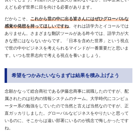
えども必ず世界に目を向ける必要があります。
だからこそ、
これから世の中に出る皆さんにはぜひグローバルな
感覚や発想を持ってほしいですね
。それは語学力とイコールでは
ありません。さまざまな翻訳ツールがある昨今では、語学力が大
きな壁にはならないからです。「日本を含めた世界」という視点
で世の中やビジネスを考えられるマインドが一番重要だと思いま
す。いつも世界志向で考える視点を養いましょう。
希望をつかみたいならまずは結果を積み上げよう
念願かなって総合商社である伊藤忠商事に就職したのですが、配
属されたのは社内の情報システムのチーム。大学時代にコンピュ
ーター系の勉強をしていたので当然と言えば当然なのですが、正
直ガッカリしました。グローバルなビジネスをやりたいと思って
いるのに、そこからは遠い部署にいるのが残念で悔しかったです
ね。