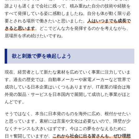
誰よりも遅くまで会社に残って、積み重ねた自分の技術や経験を
すべて発揮している姿に感動しましたね。自分も体が動く限り必
要とされる場所で働きたいと思いました。
人はいつまでも成長で
きると思います
。どこでどんな力を発揮するのかを考えながら、
居場所を求め続けたいですね。
欲と刺激で夢を喚起しよう
現在、経営者として新たな素材を広めていく事業に注力していま
す。過去の歴史では、自動車メーカーや家電メーカーなど世界で
成功している日本企業はいくつもありますが、IT産業の場合は海
外発の製品・サービスを日本国内で展開して成功した事業がほと
んどです。
そうではなく、本当に日本発のものを海外に広め、根付かせたい
と思っています。素材には言葉や文化は必要ないので、障壁が少
なくチャンスも大きいはずです。今はこの夢をかなえるために
日々奮闘していますが、
これから社会に出る皆さんも、ぜひ理想