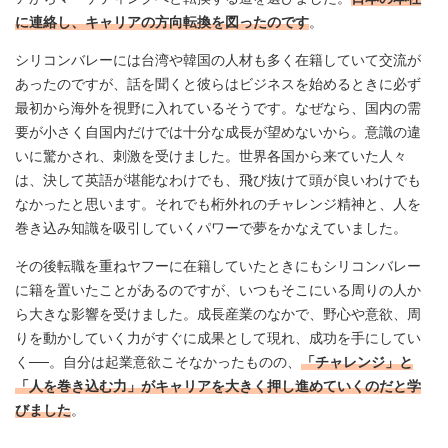
に連絡し、キャリアの方向転換を図ったのです
。
シリコンバレーには台湾や韓国の人材も多く在籍していて交流が
あったのですが、話を聞くと彼らはビジネスを始めるときに必ず
最初から海外を視野に入れているそうです。なぜなら、国内の需
要が小さく自国内だけでは十分な成長が望めないから。意識の違
いに驚かされ、刺激を受けました。世界各国から来ていた人々
は、決して英語が堪能なわけでも、飛び抜けて頭が良いわけでも
なかったと思います。それでも桁外れのチャレンジ精神と、人を
巻き込み知識を吸引していくパワーで夢をかなえていました。
その後転職を重ねヤフーに在籍していたときにもシリコンバレー
に籍を置いたことがあるのですが、いつもそこにいる周りの人か
ら大きな影響を受けました。成長産業のなかで、野心や意欲、周
りを動かしていく力がすぐに成果として現れ、成功を手にしてい
く──。自分は起業意欲こそなかったものの、
「チャレンジ」と
「人を巻き込む力」がキャリアを大きく押し進めていくのだと学
びました
。