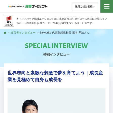
採用ご担当者様へ
トッ
キャリアパーク就職エージェントは、東京証券取引所グロース市場に上場してい
るポート株式会社(証券コード：7047)が運営しているサービスです。
サー
経営者インタビュー
Bioworks 代表取締役社長 坂本 孝治さん
トップ
アド
特別インタビュー
利用
就活
世界志向と素敵な刺激で夢を育てよう｜成長産
業を見極めて自身も成長を
経営
無料