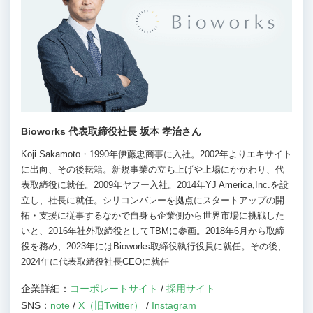
Bioworks 代表取締役社長 坂本 孝治さん
Koji Sakamoto・1990年伊藤忠商事に入社。2002年よりエキサイト
に出向、その後転籍。新規事業の立ち上げや上場にかかわり、代
表取締役に就任。2009年ヤフー入社。2014年YJ America,Inc.を設
立し、社長に就任。シリコンバレーを拠点にスタートアップの開
拓・支援に従事するなかで自身も企業側から世界市場に挑戦した
いと、2016年社外取締役としてTBMに参画。2018年6月から取締
役を務め、2023年にはBioworks取締役執行役員に就任。その後、
2024年に代表取締役社長CEOに就任
企業詳細：
コーポレートサイト
/
採用サイト
SNS：
note
/
X（旧Twitter）
/
Instagram