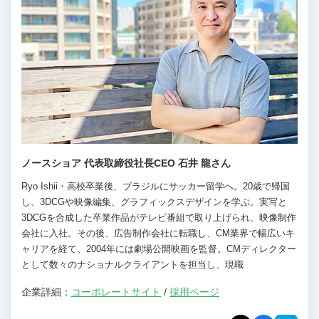
ノースショア 代表取締役社長CEO 石井 龍さん
Ryo Ishii・高校卒業後、ブラジルにサッカー留学へ。20歳で帰国
し、3DCGや映像編集、グラフィックスデザインを学ぶ。実写と
3DCGを合成した卒業作品がテレビ番組で取り上げられ、映像制作
会社に入社。その後、広告制作会社に転職し、CM業界で幅広いキ
ャリアを経て、2004年には劇場公開映画を監督。CMディレクター
として数々のナショナルクライアントを担当し、現職
企業詳細：
コーポレートサイト
/
採用ページ