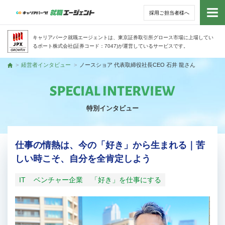
採用ご担当者様へ
トッ
キャリアパーク就職エージェントは、東京証券取引所グロース市場に上場してい
るポート株式会社(証券コード：7047)が運営しているサービスです。
サー
経営者インタビュー
ノースショア 代表取締役社長CEO 石井 龍さん
トップ
アド
特別インタビュー
利用
就活
仕事の情熱は、今の「好き」から生まれる｜苦
しい時こそ、自分を全肯定しよう
経営
IT
ベンチャー企業
「好き」を仕事にする
無料