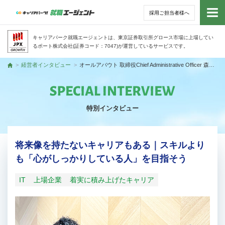
採用ご担当者様へ
トッ
キャリアパーク就職エージェントは、東京証券取引所グロース市場に上場してい
るポート株式会社(証券コード：7047)が運営しているサービスです。
サー
経営者インタビュー
オールアバウト 取締役Chief Administrative Officer 森田 恭弘さん
トップ
アド
特別インタビュー
利用
就活
将来像を持たないキャリアもある｜スキルより
も「心がしっかりしている人」を目指そう
経営
IT
上場企業
着実に積み上げたキャリア
無料