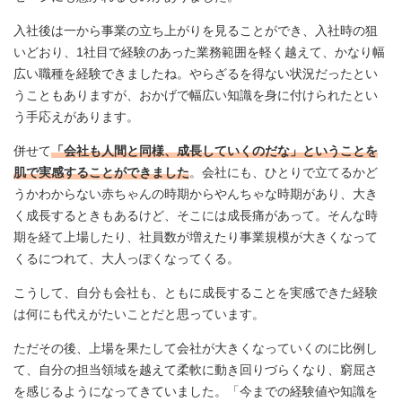
入社後は一から事業の立ち上がりを見ることができ、入社時の狙
いどおり、1社目で経験のあった業務範囲を軽く越えて、かなり幅
広い職種を経験できましたね。やらざるを得ない状況だったとい
うこともありますが、おかげで幅広い知識を身に付けられたとい
う手応えがあります。
併せて
「会社も人間と同様、成長していくのだな」ということを
肌で実感することができました
。会社にも、ひとりで立てるかど
うかわからない赤ちゃんの時期からやんちゃな時期があり、大き
く成長するときもあるけど、そこには成長痛があって。そんな時
期を経て上場したり、社員数が増えたり事業規模が大きくなって
くるにつれて、大人っぽくなってくる。
こうして、自分も会社も、ともに成長することを実感できた経験
は何にも代えがたいことだと思っています。
ただその後、上場を果たして会社が大きくなっていくのに比例し
て、自分の担当領域を越えて柔軟に動き回りづらくなり、窮屈さ
を感じるようになってきていました。「今までの経験値や知識を