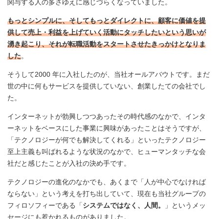
関与する人の多さゆえに感じづらくなっていました。
もっとシンプルに、そしてもっとダイレクトに、顧客に価値を提
供して売上・利益を上げていく活動にタッチしたいという思いが
湧き起こり、それが転職活動をスタートさせたきっかけとなりま
した
。
そうして2000 年に入社したのが、当社オールアバウトです。まだ
世の中に何もサービスを提供していない、創業したての会社でし
た。
インターネットが勃興しつつあったその時代感のなかで、インタ
ーネットをベースにした事業に興味があったことはそうですが、
「テクノロジーが何でも解決してくれる」といったテクノロジー
至上主義も叫ばれるような状況のなかで、ヒューマンタッチな会
社だと感じたことが入社の決め手です。
テクノロジーの進化のなかでも、あくまで「人が中心でなければ
ならない」という考えを打ち出していて、現在も当社グループの
フィロソフィーである「
システムではなく、人間。
」というメッ
セージにも惹かれるものがありました。