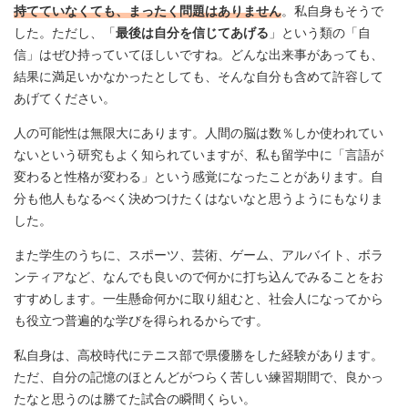
持てていなくても、まったく問題はありません
。私自身もそうで
した。ただし、「
最後は自分を信じてあげる
」という類の「自
信」はぜひ持っていてほしいですね。どんな出来事があっても、
結果に満足いかなかったとしても、そんな自分も含めて許容して
あげてください。
人の可能性は無限大にあります。人間の脳は数％しか使われてい
ないという研究もよく知られていますが、私も留学中に「言語が
変わると性格が変わる」という感覚になったことがあります。自
分も他人もなるべく決めつけたくはないなと思うようにもなりま
した。
また学生のうちに、スポーツ、芸術、ゲーム、アルバイト、ボラ
ンティアなど、なんでも良いので何かに打ち込んでみることをお
すすめします。一生懸命何かに取り組むと、社会人になってから
も役立つ普遍的な学びを得られるからです。
私自身は、高校時代にテニス部で県優勝をした経験があります。
ただ、自分の記憶のほとんどがつらく苦しい練習期間で、良かっ
たなと思うのは勝てた試合の瞬間くらい。