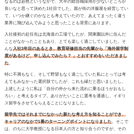
なるのは必然というなかで、大卒の総合職採用が少ないところが
良いなと思って決めた1社目でした。親が街の洋服屋を経営してい
て、いつか継ぐのかなとも考えていたので、あえてまったく違う
業界に飛び込んでみようと思ったことも背景にあります。
入社後初の赴任先は北海道の工場でしたが、関東圏以外に住んだ
ことがなかったこともあり、とても楽しく過ごしていました。そ
んな
入社3年目のあるとき、教育研修担当の先輩から「海外留学制
度があるけど、申し込んでみたら？ 」とおすすめをいただきまし
た
。
特に不満もなく、そして野望もなく過ごしていた私にとっては考
えてもみなかった選択肢でしたが、これも縁だと思いましたし、
上述したように私は「自分の外から来た流れに乗るほうがおもし
ろい」と考えるタイプ。ありがたいことに選考を通過し、イギリ
ス留学をさせてもらえることになりました。
留学先ではそれまでになかった新たな考え方を知ることができ、
キャリアのなかで1番のターニングポイントになりました
。そこで
は、のちに大学教授になる日本人の方と知り合うのですが、その