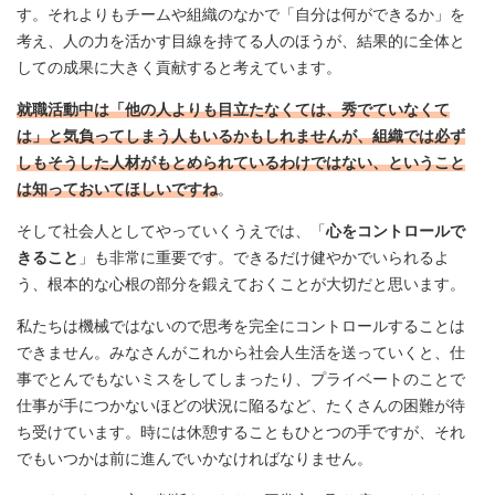
す。それよりもチームや組織のなかで「自分は何ができるか」を
考え、人の力を活かす目線を持てる人のほうが、結果的に全体と
しての成果に大きく貢献すると考えています。
就職活動中は「他の人よりも目立たなくては、秀でていなくて
は」と気負ってしまう人もいるかもしれませんが、組織では必ず
しもそうした人材がもとめられているわけではない、ということ
は知っておいてほしいですね
。
そして社会人としてやっていくうえでは、「
心をコントロールで
きること
」も非常に重要です。できるだけ健やかでいられるよ
う、根本的な心根の部分を鍛えておくことが大切だと思います。
私たちは機械ではないので思考を完全にコントロールすることは
できません。みなさんがこれから社会人生活を送っていくと、仕
事でとんでもないミスをしてしまったり、プライベートのことで
仕事が手につかないほどの状況に陥るなど、たくさんの困難が待
ち受けています。時には休憩することもひとつの手ですが、それ
でもいつかは前に進んでいかなければなりません。