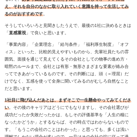
え、それを自分のなかに取り入れていく意識を持って生活してみ
るのがおすすめです
。
そうしていろいろと見聞きしたうえで、最後の1社に決めるときは
「
直感重視
」で良いと思います。
「事業内容」「企業理念」「給与条件」「福利厚生制度」「オフ
ィス」といった、比較的見えやすいものから、先輩社員たちの雰
囲気、面接を通じて見えてくるその会社としての物事の進め方・
暗黙のルールまで、会社とは有形・無形さまざまな要素が絡み合
ってできあがっているものです。その判断には、頭（＝理屈）だ
けでなく、五感を使って全身に聞いてみるのがむしろ自然なこと
だと思います。
1社目に飛び込んだあとは、まずそこで一生懸命やってみてくださ
い
。その後のキャリアはどうにでもなりますし、その会社選びが
成功だったか失敗だったかは、もしその評価基準を「人生の糧に
なったかどうか」とするならば、その時点ではわからないもので
す。「もうこの会社のことはわかった」と思っても、多くは浅い
理解でしかない場合が多いので、一旦はその会社の掟に従って過