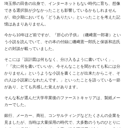
埼玉県の田舎の出身で、インターネットもない時代に育ち、想像
できる選択肢が少なかったことも影響しているかもしれません
が、幼少期においても「どうありたい」といったことを考えた記
憶はあまりありません。
今から10年ほど前ですが、『肝心の子供』（磯﨑憲一郎著）とい
う小説を読んでいて、その本の付録に磯﨑憲一郎氏と保坂和志氏
との対談が載っていました。
そこには「設計図は何もなく、分け入るように書いていく」、
「『次に何を書いていいか、今そんなことを聞かれても私には分
かりません』というような小説を書くことが出来たからこそ、そ
の人は小説家になれたんです。」といったことを語っている一節
があり、とても共感した覚えがあります。
そんな私が選んだ大学卒業後のファーストキャリアは、製紙メー
カーでした。
銀行、メーカー、商社、コンサルティングなどたくさんの企業を
見ましたが、当時は大量採用の時代で、大多数のうちのひとりに