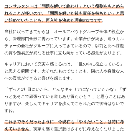
コンサルタントは「問題を解いて終わり」という役割をもとめら
れることが多いので、「問題を解いた後も責任を持ちたい」と思
い始めていたことも、再入社を決めた理由の1つです
。
当社に戻ってきてからは、オールアバウトグループ全体の視点か
ら、管理部門全般に携わっています。企業合併が続き、違うカル
チャーの会社がグループに入ってきているので、以前と比べ課題
の質や難易度が異なる仕事に立ち向かっている感覚があります。
キャリアにおいて充実を感じるのは、「世の中に役立っている」
と思える瞬間です。大それたものでなくとも、隣の人や身近な人
への貢献ができると喜びを感じます。
「ずっと1社目にいたら、どんなキャリアになっていたかな」「ず
っとあそこで頑張っている道もあり得たかも？ 」と思うことはあ
りますが、楽しんでキャリアを歩んでこられたので後悔はないで
すね。
これまでそうだったように、今現在も「やりたいこと」は特に考
えていません
。実家を継ぐ選択肢はさすがに考えなくなりました