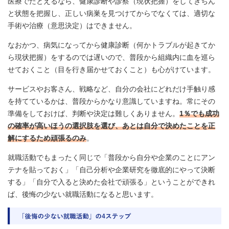
医療でたとえるなら、健康診断や診察（現状把握）をしてきちん
と状態を把握し、正しい病巣を見つけてからでなくては、適切な
手術や治療（意思決定）はできません。
なおかつ、病気になってから健康診断（何かトラブルが起きてか
ら現状把握）をするのでは遅いので、普段から組織内に血を巡ら
せておくこと（目を行き届かせておくこと）も心がけています。
サービスやお客さん、戦略など、自分の会社にどれだけ手触り感
を持てているかは、普段からかなり意識していますね。常にその
準備をしておけば、判断や決定は難しくありません。
1％でも成功
の確率が高いほうの選択肢を選び、あとは自分で決めたことを正
解にするため頑張るのみ
。
就職活動でもまったく同じで「普段から自分や企業のことにアン
テナを貼っておく」「自己分析や企業研究を徹底的にやって決断
する」「自分で入ると決めた会社で頑張る」ということができれ
ば、後悔の少ない就職活動になると思います。