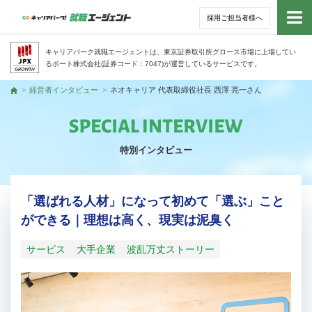
採用ご担当者様へ
トッ
キャリアパーク就職エージェントは、東京証券取引所グロース市場に上場してい
るポート株式会社(証券コード：7047)が運営しているサービスです。
サー
経営者インタビュー
ネオキャリア 代表取締役社長 西澤 亮一さん
トップ
アド
特別インタビュー
利用
就活
「選ばれる人材」になって初めて「選ぶ」こと
ができる｜理想は高く、現実は泥臭く
経営
サービス
大手企業
波乱万丈ストーリー
無料