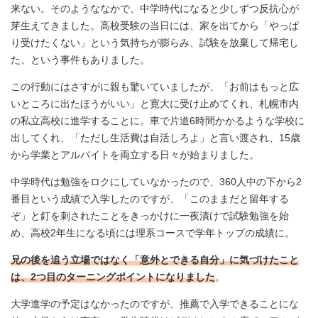
来ない。そのようななかで、中学時代になると少しずつ反抗心が
芽生えてきました。高校受験の当日には、家を出てから「やっぱ
り受けたくない」という気持ちが膨らみ、試験を放棄して帰宅し
た、という事件もありました。
この行動にはさすがに親も驚いていましたが、「お前はもっと広
いところに出たほうがいい」と寛大に受け止めてくれ、札幌市内
の私立高校に進学することに。車で片道6時間かかるような学校に
出してくれ、「ただし生活費は自活しろよ」と言い渡され、15歳
から学業とアルバイトを両立する日々が始まりました。
中学時代は勉強をロクにしていなかったので、360人中の下から2
番目という成績で入学したのですが、「このままだと留年する
ぞ」と釘を刺されたことをきっかけに一夜漬けで試験勉強を始
め、高校2年生になる頃には理系コースで学年トップの成績に。
兄の後を追う立場ではなく「意外とできる自分」に気づけたこと
は、2つ目のターニングポイントになりました
。
大学進学の予定はなかったのですが、推薦で入学できることにな