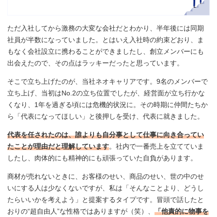
ただ入社してから激務の大変な会社だとわかり、半年後には同期
社員が半数になっていました。とはいえ入社時の約束どおり、ま
もなく会社設立に携わることができましたし、創立メンバーにも
出会えたので、その点はラッキーだったと思っています。
そこで立ち上げたのが、当社ネオキャリアです。9名のメンバーで
立ち上げ、当初はNo.2の立ち位置でしたが、経営面が立ち行かな
くなり、1年を過ぎる頃には危機的状況に。その時期に仲間たちか
ら「代表になってほしい」と後押しを受け、代表に就きました。
代表を任されたのは、誰よりも自分事として仕事に向き合ってい
たことが理由だと理解しています
。社内で一番売上を立てていま
したし、肉体的にも精神的にも頑張っていた自負があります。
商材が売れないときに、お客様のせい、商品のせい、世の中のせ
いにする人は少なくないですが、私は「そんなことより、どうし
たらいいかを考えよう」と提案するタイプです。冒頭で話したと
おりの“超自由人”な性格ではありますが（笑）、
「他責的に物事を