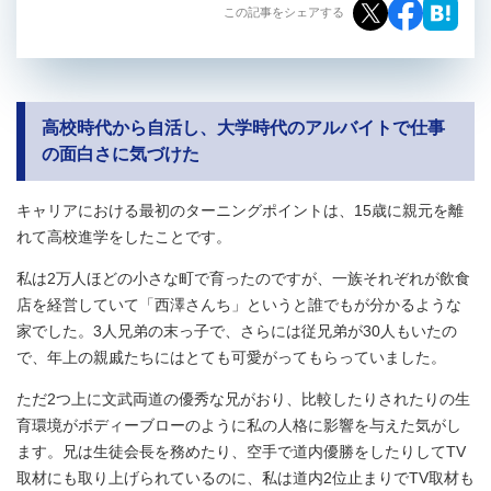
この記事をシェアする
高校時代から自活し、大学時代のアルバイトで仕事
の面白さに気づけた
キャリアにおける最初のターニングポイントは、15歳に親元を離
れて高校進学をしたことです。
私は2万人ほどの小さな町で育ったのですが、一族それぞれが飲食
店を経営していて「西澤さんち」というと誰でもが分かるような
家でした。3人兄弟の末っ子で、さらには従兄弟が30人もいたの
で、年上の親戚たちにはとても可愛がってもらっていました。
ただ2つ上に文武両道の優秀な兄がおり、比較したりされたりの生
育環境がボディーブローのように私の人格に影響を与えた気がし
ます。兄は生徒会長を務めたり、空手で道内優勝をしたりしてTV
取材にも取り上げられているのに、私は道内2位止まりでTV取材も