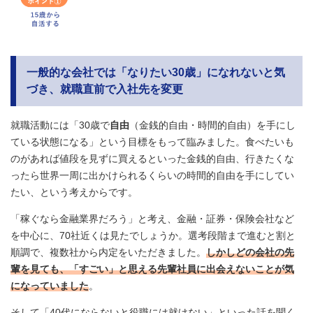
一般的な会社では「なりたい
30
歳」になれないと気
づき、就職直前で入社先を変更
就職活動には「30歳で
自由
（金銭的自由・時間的自由）を手にし
ている状態になる」という目標をもって臨みました。食べたいも
のがあれば値段を見ずに買えるといった金銭的自由、行きたくな
ったら世界一周に出かけられるくらいの時間的自由を手にしてい
たい、という考えからです。
「稼ぐなら金融業界だろう」と考え、金融・証券・保険会社など
を中心に、70社近くは見たでしょうか。選考段階まで進むと割と
順調で、複数社から内定をいただきました。
しかしどの会社の先
輩を見ても、「すごい」と思える先輩社員に出会えないことが気
になっていました
。
そして「40代にならないと役職には就けない」といった話を聞く