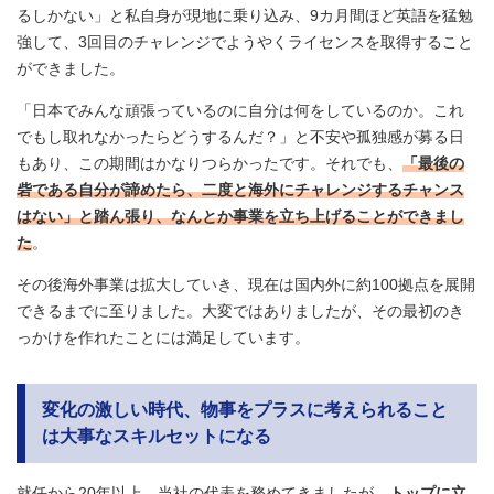
るしかない」と私自身が現地に乗り込み、9カ月間ほど英語を猛勉
強して、3回目のチャレンジでようやくライセンスを取得すること
ができました。
「日本でみんな頑張っているのに自分は何をしているのか。これ
でもし取れなかったらどうするんだ？」と不安や孤独感が募る日
もあり、この期間はかなりつらかったです。それでも、
「最後の
砦である自分が諦めたら、二度と海外にチャレンジするチャンス
はない」と踏ん張り、なんとか事業を立ち上げることができまし
た
。
その後海外事業は拡大していき、現在は国内外に約100拠点を展開
できるまでに至りました。大変ではありましたが、その最初のき
っかけを作れたことには満足しています。
変化の激しい時代、物事をプラスに考えられること
は大事なスキルセットになる
就任から20年以上、当社の代表を務めてきましたが、
トップに立