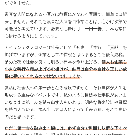
ができません。
素直な人間になれるか否かは教育にかかわる問題で、簡単には解
決しません。それでも素直な人間を目指すことは、心がけ次第で
可能だと考えています。必要な心掛けは「
一日一善
」。私も常に
心掛けるようにしています。
アイサンテクノロジーは社是として「知恵」「実行」「貢献」を
掲げていますが、企業としての貢献とはつまるところ優良納税。
納めた税で社会を良くし明るい日本を作り上げる。
個人も企業も
小さな善行を積み上げる心掛けが、結局は自分や自社を正しい成
長に導いてくれるのではないでしょうか
。
就活は社会人への第一歩となる経験ですから、それ自体が人生を
形成する重要なイベントです。私のように目標や仕事観があいま
いなままに第一歩を踏み出す人もいれば、明確な将来設計や目標
を持つ人もいる。踏み出し方は人によって千差万別。それで良い
のだと思います。
ただし第一歩を踏み出す際には、必ず自分で判断し決断を下すべ