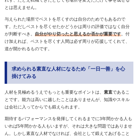
れず、たとえ転職できたとしても場所を変えただけで事を成せる
とは思えません。
与えられた場所でベストを尽くすのは自分のためでもあるので
す。ただしベストを尽くせたかどうかは周りの評価ではなく自分
が判断すべき。
自分がやり切ったと思えるか否かが重要です
。付
け加えれば、ベストを尽くす人間は必ず周りが応援してくれて、
道が開かれるものです。
求められる素直な人材になるため「一日一善」を心
掛けてみる
人材を見極めるうえでもっとも重要なポイントは、
素直
であるこ
とです。能力は高いに越したことはありませんが、知識やスキル
は会社に入ってからでも鍛えられます。
期待するパフォーマンスを発揮してくれるまでに3年間かかる人も
いれば5年間かかる人もいますが、それは大きな問題ではありませ
ん。しかし素直な人材でなければ、会社として鍛えてあげること