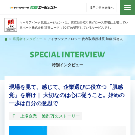
採用ご担当者様へ
トッ
キャリアパーク就職エージェントは、東京証券取引所グロース市場に上場してい
るポート株式会社(証券コード：7047)が運営しているサービスです。
サー
経営者インタビュー
アイサンテクノロジー 代表取締役社長 加藤 淳さん
トップ
アド
特別インタビュー
利用
就活
現場を見て、感じて、企業選びに役立つ「肌感
覚」を磨け｜ 大切なのは心に従うこと。始めの
経営
一歩は自分の意思で
無料
IT
上場企業
波乱万丈ストーリー