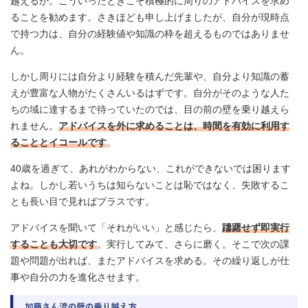
越えるか。こういったときこそ積極的に周りのアドバイスを求め
ることを勧めます。さきほども申し上げましたが、自分が現時点
で持つ力は、自分の経験値や知識の枠を超えるものではありませ
ん。
しかし周りには自分より経験を積んだ先輩や、自分より知識の蓄
えが豊富な人物がたくさんいるはずです。自分がそのような人た
ちの域に達するまで待っていたのでは、目の前の壁を乗り越えら
れません。
アドバイスを外に求めることは、時間を有効に利用す
ることとイコールです
。
40歳を過ぎて、あれがわからない、これができないでは困ります
よね。しかし若いうちは知らないことは恥ではなく、失敗するこ
とも長い目で見ればプラスです。
アドバイスを聞いて「それがいい」と感じたら、
躊躇せず即実行
することも大切です
。実行してみて、さらに磨く。そこで次の課
題や問題が出れば、またアドバイスを求める。その繰り返しが仕
事や自分の力を進化させます。