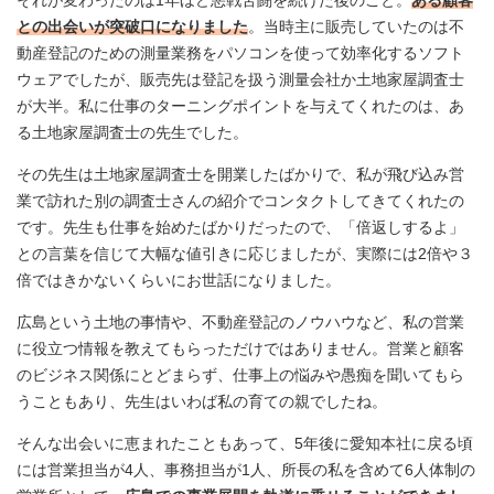
それが変わったのは1年ほど悪戦苦闘を続けた後のこと。
ある顧客
との出会いが突破口になりました
。当時主に販売していたのは不
動産登記のための測量業務をパソコンを使って効率化するソフト
ウェアでしたが、販売先は登記を扱う測量会社か土地家屋調査士
が大半。私に仕事のターニングポイントを与えてくれたのは、あ
る土地家屋調査士の先生でした。
その先生は土地家屋調査士を開業したばかりで、私が飛び込み営
業で訪れた別の調査士さんの紹介でコンタクトしてきてくれたの
です。先生も仕事を始めたばかりだったので、「倍返しするよ」
との言葉を信じて大幅な値引きに応じましたが、実際には2倍や３
倍ではきかないくらいにお世話になりました。
広島という土地の事情や、不動産登記のノウハウなど、私の営業
に役立つ情報を教えてもらっただけではありません。営業と顧客
のビジネス関係にとどまらず、仕事上の悩みや愚痴を聞いてもら
うこともあり、先生はいわば私の育ての親でしたね。
そんな出会いに恵まれたこともあって、5年後に愛知本社に戻る頃
には営業担当が4人、事務担当が1人、所長の私を含めて6人体制の