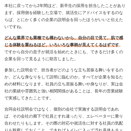
本社に戻ってから2年間ほど、新卒生の採用を担当したことがあり
ます。採用側を経験した立場で、就活生にアドバイスをするのな
らば、とにかく多くの企業の説明会を回ったほうがいいと伝えた
いですね。
どんな業界でも業種でも構わないから、自分の目で見て、肌で感
じる体験を重ねるほど、いろいろな事柄が見えてくるはずです
。
ですから自分の息子が就活を始めたときにも、できるだけ多くの
企業を回って見るように助言しました。
参加した説明会で、担当者がどのような立ち居振る舞いをするの
か、どんな身なりをして説明に臨むのか。すべてが企業を知るた
めの材料になります。社員の立ち居振る舞いや身なりが、実は会
社の業績や雰囲気と強い相関関係があることは、長年の営業経験
で実感してきたことです。
合同会社説明会ではなく、個別の会社で実施する説明会であれ
ば、その会社の廊下で社員とすれ違ったり、エレベーターに乗り
合わせたりもします。その際の対応や就活生に対する社員の気配
りも観察しておくこと。できればトイレに入って汚れ具体もチェ