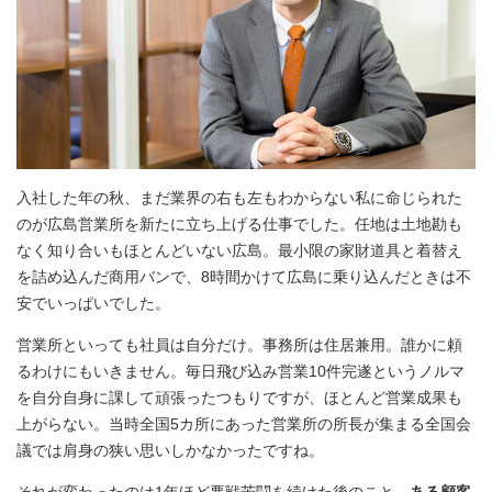
入社した年の秋、まだ業界の右も左もわからない私に命じられた
のが広島営業所を新たに立ち上げる仕事でした。任地は土地勘も
なく知り合いもほとんどいない広島。最小限の家財道具と着替え
を詰め込んだ商用バンで、8時間かけて広島に乗り込んだときは不
安でいっぱいでした。
営業所といっても社員は自分だけ。事務所は住居兼用。誰かに頼
るわけにもいきません。毎日飛び込み営業10件完遂というノルマ
を自分自身に課して頑張ったつもりですが、ほとんど営業成果も
上がらない。当時全国5カ所にあった営業所の所長が集まる全国会
議では肩身の狭い思いしかなかったですね。