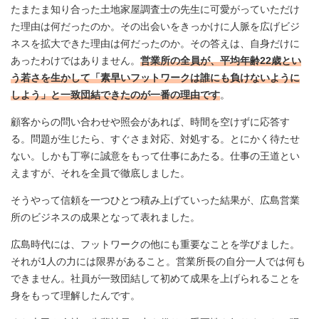
たまたま知り合った土地家屋調査士の先生に可愛がっていただけ
た理由は何だったのか。その出会いをきっかけに人脈を広げビジ
ネスを拡大できた理由は何だったのか。その答えは、自身だけに
あったわけではありません。
営業所の全員が、平均年齢22歳とい
う若さを生かして「素早いフットワークは誰にも負けないように
しよう」と一致団結できたのが一番の理由です
。
顧客からの問い合わせや照会があれば、時間を空けずに応答す
る。問題が生じたら、すぐさま対応、対処する。とにかく待たせ
ない。しかも丁寧に誠意をもって仕事にあたる。仕事の王道とい
えますが、それを全員で徹底しました。
そうやって信頼を一つひとつ積み上げていった結果が、広島営業
所のビジネスの成果となって表れました。
広島時代には、フットワークの他にも重要なことを学びました。
それが1人の力には限界があること。営業所長の自分一人では何も
できません。社員が一致団結して初めて成果を上げられることを
身をもって理解したんです。