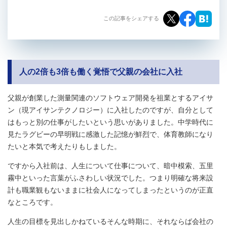
この記事をシェアする
人の
2
倍も
3
倍も働く覚悟で父親の会社に入社
父親が創業した測量関連のソフトウェア開発を祖業とするアイサ
ン（現アイサンテクノロジー）に入社したのですが、自分として
はもっと別の仕事がしたいという思いがありました。中学時代に
見たラグビーの早明戦に感激した記憶が鮮烈で、体育教師になり
たいと本気で考えたりもしました。
ですから入社前は、人生について仕事について、暗中模索、五里
霧中といった言葉がふさわしい状況でした。つまり明確な将来設
計も職業観もないままに社会人になってしまったというのが正直
なところです。
人生の目標を見出しかねているそんな時期に、それならば会社の