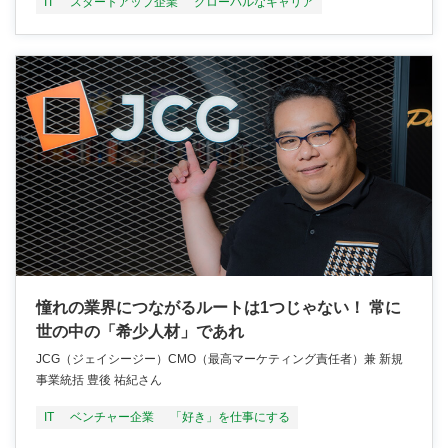
IT
スタートアップ企業
グローバルなキャリア
憧れの業界につながるルートは1つじゃない！ 常に
世の中の「希少人材」であれ
JCG（ジェイシージー）CMO（最高マーケティング責任者）兼 新規
事業統括 豊後 祐紀さん
IT
ベンチャー企業
「好き」を仕事にする