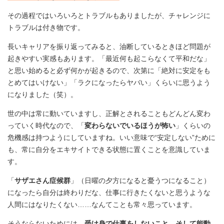
その過程ではいろいろとトラブルもありましたが、チャレンジに
トラブルは付き物です。
長いキャリアを振り返ってみると、油断しているときほど問題が
起きやすい実感もあります。「最近何も起こらなくて平和だな」
と思い始めると必ず何かが起きるので、次第に「絶対に安定をも
とめてはいけない」「ラクになったらヤバい」くらいに思うよう
になりました（笑）。
世の中は常に動いていますし、正解とされることもどんどん変わ
っていく時代なので、「
変わらないでいるほうが怖い
」くらいの
危機感は持つようにしていますね。いい意味で“安定しない”ために
も、常に自分をエキサイトできる状態に置くことを意識していま
す。
「
サザエさん症候群
」（日曜の夕方になると憂うつになること）
になったら自分は終わりだな、仕事に行きたくないと思うような
人間にはなりたくない……なんてことも常々思っています。
そうならないためには、
受け身で仕事をしないこと、そして能動