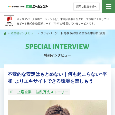
採用ご担当者様へ
トッ
キャリアパーク就職エージェントは、東京証券取引所グロース市場に上場してい
るポート株式会社(証券コード：7047)が運営しているサービスです。
サー
経営者インタビュー
ファイバーゲート 専務取締役 経営企画本部長 濱渦 隆文さん
トップ
アド
特別インタビュー
利用
就活
不変的な安定はもとめない｜何も起こらない“平
和”よりエキサイトできる環境を楽しもう
経営
IT
上場企業
波乱万丈ストーリー
無料