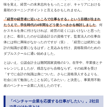
味を覚え、経営への未来志向をもったことが、キャリアにおける
最初のターニングポイントと言えるかもしれません。
「経営や経営者に近いところで仕事をする」という目標が生まれ
たうえで、学生時代の4年間をどう使うべきかを検討しました
。何
かスキルを身に付けなければ、経営の近くにはいけないと思った
ときに、着目したのが公認会計士の資格です。監査法人の仕事自
体には特に興味がなかったのですが（笑）、「経営には絶対に会
計の知識が必要になるはず」と見込みを付け、資格取得のための
ダブルスクールに通い始めました。
とはいえ、公認会計士は難関国家資格の1つ。在学中、卒業後とチ
ャレンジしましたが、残念ながら合格ならず。その結果を受け
「すでに会計の知識は身についた。さらに資格浪人するよりも、
社会に出て勉強したことを試してみたい」と決意し、事業用不動
産のベンチャー企業に入社したのです。
「ベンチャー企業を応援する仕事がしたい」。2社目
で見つけた志とは