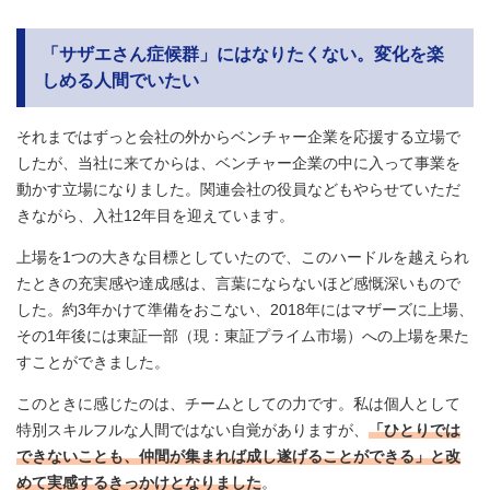
「サザエさん症候群」にはなりたくない。変化を楽
しめる人間でいたい
それまではずっと会社の外からベンチャー企業を応援する立場で
したが、当社に来てからは、ベンチャー企業の中に入って事業を
動かす立場になりました。関連会社の役員などもやらせていただ
きながら、入社12年目を迎えています。
上場を1つの大きな目標としていたので、このハードルを越えられ
たときの充実感や達成感は、言葉にならないほど感慨深いもので
した。約3年かけて準備をおこない、2018年にはマザーズに上場、
その1年後には東証一部（現：東証プライム市場）への上場を果た
すことができました。
このときに感じたのは、チームとしての力です。私は個人として
特別スキルフルな人間ではない自覚がありますが、
「ひとりでは
できないことも、仲間が集まれば成し遂げることができる」と改
めて実感するきっかけとなりました
。