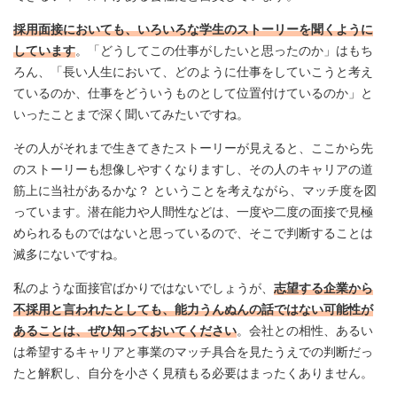
採用面接においても、いろいろな学生のストーリーを聞くように
しています
。「どうしてこの仕事がしたいと思ったのか」はもち
ろん、「長い人生において、どのように仕事をしていこうと考え
ているのか、仕事をどういうものとして位置付けているのか」と
いったことまで深く聞いてみたいですね。
その人がそれまで生きてきたストーリーが見えると、ここから先
のストーリーも想像しやすくなりますし、その人のキャリアの道
筋上に当社があるかな？ ということを考えながら、マッチ度を図
っています。潜在能力や人間性などは、一度や二度の面接で見極
められるものではないと思っているので、そこで判断することは
滅多にないですね。
私のような面接官ばかりではないでしょうが、
志望する企業から
不採用と言われたとしても、能力うんぬんの話ではない可能性が
あることは、ぜひ知っておいてください
。会社との相性、あるい
は希望するキャリアと事業のマッチ具合を見たうえでの判断だっ
たと解釈し、自分を小さく見積もる必要はまったくありません。