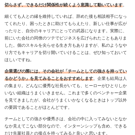
切らさず、できるだけ関係性が続くよう意識して動いています
。
細くても人との縁を維持していれば、辞めた後も相談相手になっ
てくれたり、困ったときに助けてもらえたり、新しい仕事が広が
ったりと、自分のキャリアにとっての武器になります。実際に、
前にいた会社の同僚のツテでビジネスを広げられたこともありま
した。個のスキルを尖らせる生き方もありますが、私のようなや
り方でもキャリアを切り開いていけることは、ぜひ知っておいて
ほしいですね。
企業選びの際には、その会社が「チームとしての強さを持ってい
るかどうか」を見てみることをおすすめします
。企業も結局は人
の集まり。どんなに優秀な社長がいても、ヒーローがひとりしか
いない組織はうまくいきません。これまで多くのベンチャー企業
を見てきましたが、会社がうまくいかなくなるときはトップ以外
の要因であることがほとんどです。
チームとしての強さや優秀さは、会社の中に入ってみないとなか
なか見えてこない部分なので、インターンシップも含め、できる
だけ先輩社員との接点を持ってみると良いと思います。