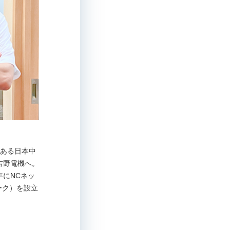
ーである日本中
吉野電機へ。
年にNCネッ
ーク）を設立