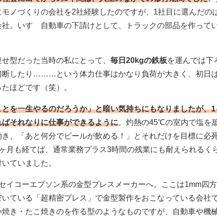
にモノづくりの会社を2社経験したのですが、1社目に選んだの
会社。いすゞ自動車の下請けとして、トラックの部品を作って
痩せ型だった当時の私にとって、
毎日20kgの鉄板
を運んでは下
切断したり………という体力仕事はかなり負荷が大きく、初日
ったほどです（笑）。
ことを一生やるのだろうか」と暗い気持ちにもなりましたが、1
ればそれなりに仕事ができるように
。灼熱の45℃の室内で塩を
働き、「あと何分でビールが飲める！」とそれだけを目標に必
3ヶ月も経てば、通常業務プラス3時間の残業にも耐えられるく
付いていました。
セイコーエプソン系の金型プレスメーカーへ。ここは1mm四方
空いている「超精密プレス」で金型製作をおこなっている会社
い焼き・たこ焼きのを作る型のようなものですが、自動車や機