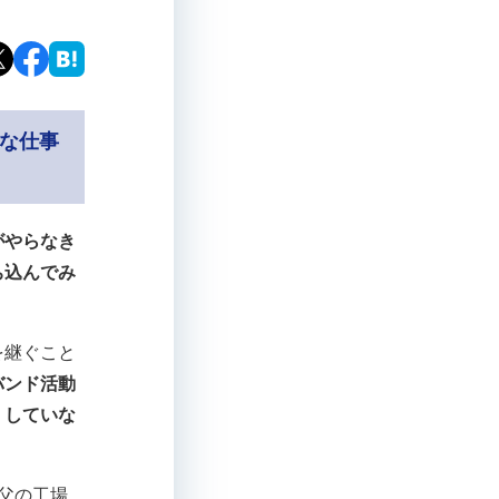
”な仕事
がやらなき
ち込んでみ
を継ぐこと
バンド活動
くしていな
父の工場