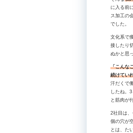
に入る前
ス加工の
でした。
文化系で
接したり
ぬかと思
「こんな
続けてい
汗だくで
したね。
と筋肉が
2社目は、
個の穴が
とは、た