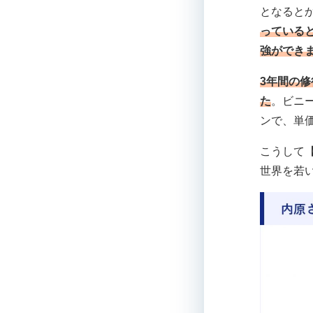
となると
っている
強ができ
3年間の
た
。ビニ
ンで、単価
こうして
世界を若