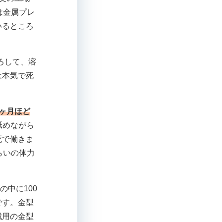
は金属プレ
いるところ
ろして、溶
は本気で死
ヶ月ほど
舐めながら
死で働きま
らいの体力
の中に100
です。金型
械用の金型