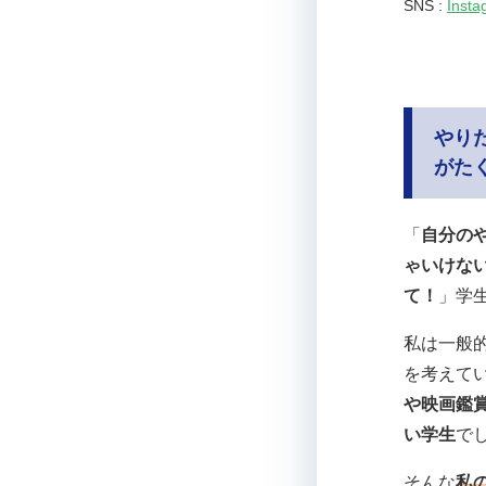
SNS :
Insta
やり
がた
「
自分の
ゃいけな
て！
」学
私は一般
を考えて
や映画鑑
い学生
で
そんな
私