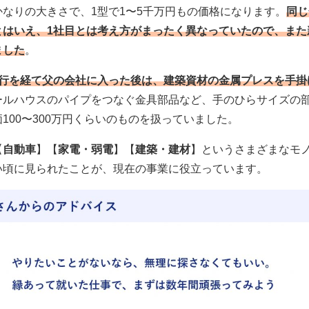
かなりの大きさで、1型で1〜5千万円もの価格になります。
同じ
とはいえ、1社目とは考え方がまったく異なっていたので、また
ました
。
修行を経て父の会社に入った後は、建築資材の金属プレスを手掛
ールハウスのパイプをつなぐ金具部品など、手のひらサイズの
100〜300万円くらいのものを扱っていました。
【
自動車
】【
家電・弱電
】【
建築・建材
】というさまざまなモ
い頃に見られたことが、現在の事業に役立っています。