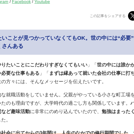
gram
/
Facebook
/
Youtube
この記事をシェアする
たいことが見つかっていなくてもOK。世の中には“必要
くさんある
やりたいことにこだわりすぎなくてもいい
」「
世の中には誰か
い必要な仕事もある
」「
まずは縁あって就いた会社の仕事に打
生の方々には、そんなメッセージを伝えたいです。
的な就職活動をしていません。父親がやっている小さな町工場
いたのも理由ですが、大学時代の過ごし方も関係しています。
賞など趣味活動
に非常にのめり込んでいたので、
勉強はまった
した。
の社会に出てからの3年間は、人生のなかでの修行期間でした
。