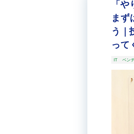
「や
まず
う｜
って
IT
ベン