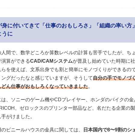
が身に付いてきて「仕事のおもしろさ」「組織の率い方
ように
の人間で、数学どころか算数レベルの計算も苦手でしたが、ち
で演算ができる
CAD/CAMシステム
が普及し始めていた時期に
れらを使えば、文系出身でも割と簡単にモノづくりができるの
ミングだったなと感じていますが、そうして
自分の手でモノづ
んどん仕事がおもしろくなっていきました
。
には、ソニーのゲーム機やCDプレイヤー、ホンダのバイクの金
、RICOH、ゼロックスのプリンター部品など、名だたる企業の
ん手がけました。
用のビニールハウスの金具に関しては、
日本国内で8〜9割のシ