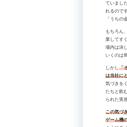
ていまし
れるので
「うちの
もちろん
業してす
場内は決
いくのは
しかし
「
は当社に
気づきを
たちと飲
られた実
この気づ
ゲーム機