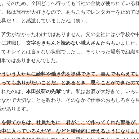
た。そのため、全国どこへ行っても当社の金物が使われている
す。私は旅行が大好きなので、あちこちでレンタカーを止めて
金具だ！」と感激していましたね（笑）。
、苦労がなかったわけではありません。父の会社には小学校や
ぐに就職し、
文字をきちんと読めない職人さんたち
もいました
してキレイとは言えない状態でしたし、そういった場所で組織
簡単ではありませんでした。
そういう人たちに給料や働き先を提供できて、喜んでもらえて
とってもありがたいことだ」とあるとき、思うことができたの
くれたのは、
本田技研の先輩
です。私はお酒が大好きで、いろ
むなかで大切なことを教わり、そのなかで仕事のおもしろさを
感があります。
きを得てからは、社員たちに「君がここで作ってくれた部品が
の中に入っているんだぞ」などと積極的に伝えるようになりま