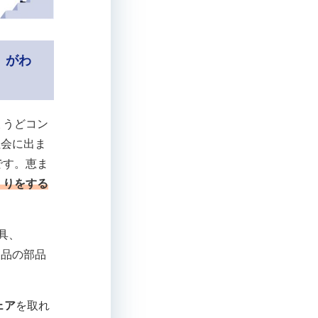
」がわ
ょうどコン
社会に出ま
です。恵ま
くりをする
具、
製品の部品
ェア
を取れ