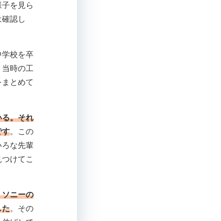
様子を見ら
は確認し
中学校を卒
。当時の工
をまとめて
いる。それ
です
。この
いろな先輩
見つけてこ
、ソニーの
した
。その