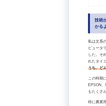
技術
かる
私は文系
ピュータ
した。そ
れたタイ
うち、ど
この時期
EPSON
もたくさ
特に農業