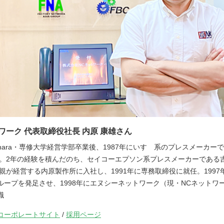
ワーク 代表取締役社長 内原 康雄さん
Uchihara・専修大学経営学部卒業後、1987年にいすゞ系のプレスメーカ
 。2年の経験を積んだのち、セイコーエプソン系プレスメーカーである
父親が経営する内原製作所に入社し、1991年に専務取締役に就任。1997
ループを発足させ、1998年にエヌシーネットワーク（現・NCネットワ
職
コーポレートサイト
/
採用ページ