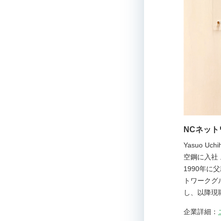
NCネット
Yasuo 
空鋼に入社
1990年に
トワークグ
し、以降現
企業詳細：