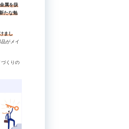
金属を扱
新たな勉
けまし
部品がメイ
ノづくりの