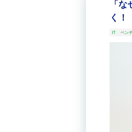
「な
く！
IT
ベン