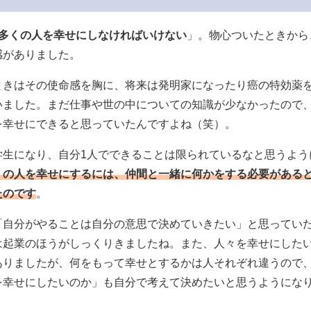
も多くの人を幸せにしなければいけない
」。物心ついたときから
感がありました。
ときはその使命感を胸に、将来は発明家になったり癌の特効薬
いました。まだ仕事や世の中についての知識が少なかったので
を幸せにできると思っていたんですよね（笑）。
学生になり、自分1人でできることは限られているなと思うよう
くの人を幸せにするには、仲間と一緒に何かをする必要がある
たのです
。
「自分がやることは自分の意思で決めていきたい」と思ってい
は起業のほうがしっくりきましたね。また、人々を幸せにした
ありましたが、何をもって幸せとするかは人それぞれ違うので
を幸せにしたいのか」も自分で考えて決めたいと思うようにな