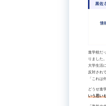
進学校だ
りました
大学生活
反対され
「これは
どうせ進
いう思い