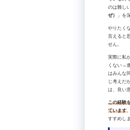
のは難し
ぜ）
」を
やりたく
言えると思
せん。
実際に私
くない→
はみんな
じ考えだ
は、良い
この経験
ています
すすめし