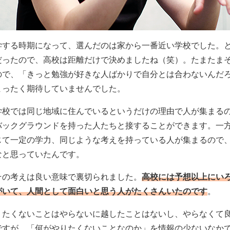
学する時期になって、選んだのは家から一番近い学校でした。
だったので、高校は距離だけで決めましたね（笑）。たまたま
ので、「きっと勉強が好きな人ばかりで自分とは合わないんだ
まったく期待していませんでした。
学校では同じ地域に住んでいるというだけの理由で人が集まる
バックグラウンドを持った人たちと接することができます。一
じて一定の学力、同じような考えを持っている人が集まるので
なと思っていたんです。
その考えは良い意味で裏切られました。
高校には予想以上にい
がいて、人間として面白いと思う人がたくさんいたのです
。
りたくないことはやらないに越したことはないし、やらなくて
ですが、「何がやりたくないことなのか」を情報の少ないなか