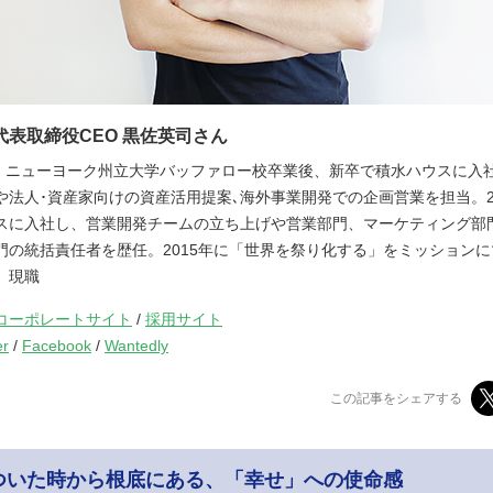
代表取締役CEO 黒佐英司さん
urosa・ニューヨーク州立大学バッファロー校卒業後、新卒で積水ハウスに
や法人･資産家向けの資産活用提案､海外事業開発での企画営業を担当。2
スに入社し、営業開発チームの立ち上げや営業部門、マーケティング部
門の統括責任者を歴任。2015年に「世界を祭り化する」をミッション
、現職
コーポレートサイト
/
採用サイト
er
/
Facebook
/
Wantedly
この記事をシェアする
ついた時から根底にある、「幸せ」への使命感