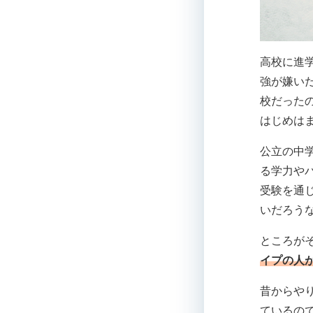
高校に進
強が嫌い
校だった
はじめは
公立の中
る学力や
受験を通
いだろう
ところが
イプの人
昔からや
ているの