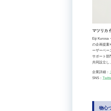
マツリカ 
Eiji K
の企画提案
ーザーベー
サポート部
共同設立し
企業詳細：
SNS：
Twitt
物心