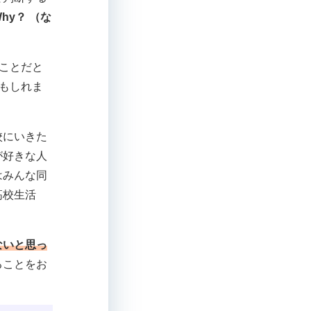
Why？ （な
いことだと
もしれま
校にいきた
が好きな人
はみんな同
高校生活
ないと思っ
ることをお