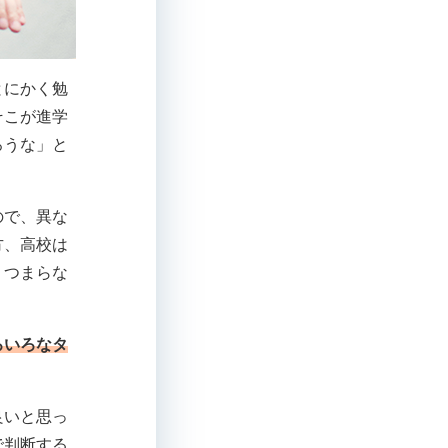
とにかく勉
そこが進学
ろうな」と
ので、異な
方、高校は
、つまらな
ろいろなタ
良いと思っ
で判断する