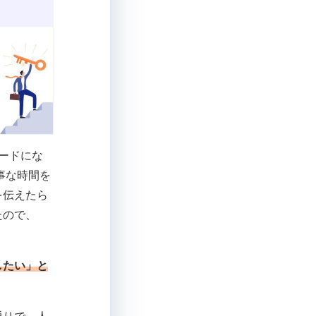
ードにな
事な時間を
を伝えたら
たので、
したい」と
。