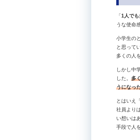
「
1人で
うな使命
小学生の
と思って
多くの人
しかし中
した。
多
うになっ
とはいえ
社員より
い想いは
手段で人