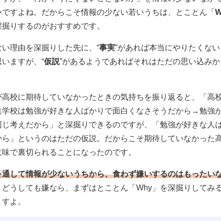
いですよね。だからこそ情報の少ない若いうちは、とことん「
深掘りするのがおすすめです。
ない理由を深掘りした先に、“
事実
”があれば本当にやりたくな
いますが、“
仮説
”があるようであればそれはただの思い込みか
が高校に期待していなかったときの気持ちを振り返ると、「高
進学校は勉強が好きな人ばかりで面白くなさそうだから→勉強
同じ考えだから」と深掘りできるのですが、「勉強が好きな人
から」というのはただの仮説。だからこそ期待していなかった
意味で裏切られることになったのです。
を通して情報が少ないうちから、食わず嫌いするのはもったい
。どうしても嫌なら、まずはとことん「Why」を深掘りしてみ
ますよ。