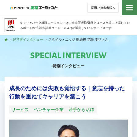
採用ご担当者様へ
トッ
キャリアパーク就職エージェントは、東京証券取引所グロース市場に上場してい
るポート株式会社(証券コード：7047)が運営しているサービスです。
サー
経営者インタビュー
スタイル・エッジ 取締役 花咲 圭祐さん
トップ
アド
特別インタビュー
利用
就活
成長のためには失敗も覚悟する｜意志を持った
行動を重ねてキャリアを築こう
経営
サービス
ベンチャー企業
若手から活躍
無料