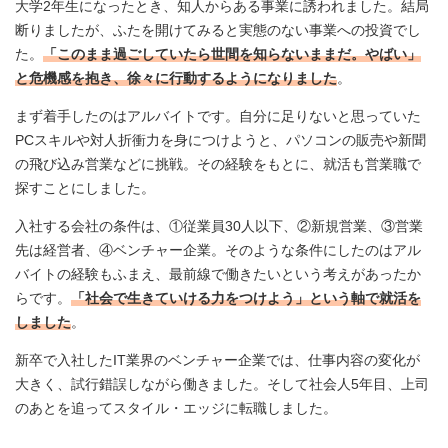
大学2年生になったとき、知人からある事業に誘われました。結局
断りましたが、ふたを開けてみると実態のない事業への投資でし
た。
「このまま過ごしていたら世間を知らないままだ。やばい」
と危機感を抱き、徐々に行動するようになりました
。
まず着手したのはアルバイトです。自分に足りないと思っていた
PCスキルや対人折衝力を身につけようと、パソコンの販売や新聞
の飛び込み営業などに挑戦。その経験をもとに、就活も営業職で
探すことにしました。
入社する会社の条件は、①従業員30人以下、②新規営業、③営業
先は経営者、④ベンチャー企業。そのような条件にしたのはアル
バイトの経験もふまえ、最前線で働きたいという考えがあったか
らです。
「社会で生きていける力をつけよう」という軸で就活を
しました
。
新卒で入社したIT業界のベンチャー企業では、仕事内容の変化が
大きく、試行錯誤しながら働きました。そして社会人5年目、上司
のあとを追ってスタイル・エッジに転職しました。