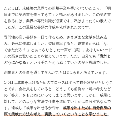
たとえば、未経験の業界での新規事業を手がけていたころ。「明
日までに契約書を作ってきて」と指示がありました。この契約書
を作るには、業界の専門知識が必要です。私はまったくの素人で
したが、この重要な書類の作成を依頼されたのです。
専門性の高い書類を一日で作るため、さまざまな文献を読み込
み、必死に作成しました。翌日提出すると、創業者からは「な、
できただろ？ 」とあっさりとした一言が（笑）。あまりのハード
ルの高さに驚いたことを覚えています。ただ、自分でも「
意外と
どうにかなる
」という手ごたえも感じていたのが不思議でした。
創業者との仕事を通して学んだことは2つあると考えています。
1つ目は成果を上げるためのプロセスはすべて自分次第だというこ
とです。会社員をしていると、どうしても前例や上司の考えなど
の「答え」をもとめにいってしまうと思います。しかし、成果に
対して、どのような方法で仕事を進めていくかは自分次第なんで
す。達成して成果を出せるか否か。
成果を出すために自分自身の
頭で柔軟に方法を考え、実践していくということを学びました
。