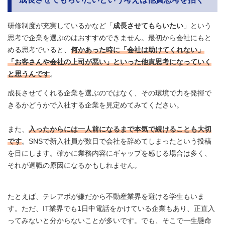
研修制度が充実しているかなど「
成長させてもらいたい
」という
思考で企業を選ぶのはおすすめできません。最初から会社にもと
める思考でいると、
何かあった時に「会社は助けてくれない」
「お客さんや会社の上司が悪い」といった他責思考になっていく
と思うんです
。
成長させてくれる企業を選ぶのではなく、その環境で力を発揮で
きるかどうかで入社する企業を見定めてみてください。
また、
入ったからには一人前になるまで本気で続けることも大切
です
。SNSで新入社員が数日で会社を辞めてしまったという投稿
を目にします。確かに業務内容にギャップを感じる場合は多く、
それが退職の原因になるかもしれません。
たとえば、テレアポが嫌だから不動産業界を避ける学生もいま
す。ただ、IT業界でも1日中電話をかけている企業もあり、正直入
ってみないと分からないことが多いです。でも、そこで一生懸命