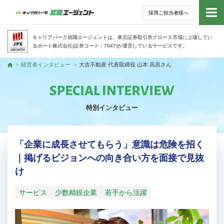
採用ご担当者様へ
トッ
キャリアパーク就職エージェントは、東京証券取引所グロース市場に上場してい
るポート株式会社(証券コード：7047)が運営しているサービスです。
サー
経営者インタビュー
大吉不動産 代表取締役 山本 高昌さん
トップ
アド
特別インタビュー
利用
就活
「企業に成長させてもらう」意識は危険を招く
｜掲げるビジョンへの向き合い方を面接で見抜
経営
け
無料
サービス
少数精鋭企業
若手から活躍