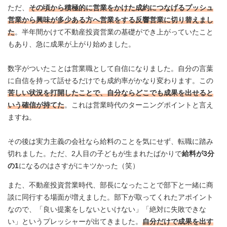
ただ、
その頃から積極的に営業をかけた成約につなげるプッシュ
営業から興味が多少ある方へ営業をする反響営業に切り替えまし
た
。半年間かけて不動産投資営業の基礎ができ上がっていたこと
もあり、急に成果が上がり始めました。
数字がついたことは営業職として自信になりました。自分の言葉
に自信を持って話せるだけでも成約率がかなり変わります。この
苦しい状況を打開したことで、自分ならどこでも成果を出せると
いう確信が持てた
。これは営業時代のターニングポイントと言え
ますね。
その後は実力主義の会社なら給料のことを気にせず、転職に踏み
切れました。ただ、2人目の子どもが生まれたばかりで
給料が3分
の1
になるのはさすがにキツかった（笑）
また、不動産投資営業時代、部長になったことで部下と一緒に商
談に同行する場面が増えました。部下が取ってくれたアポイント
なので、「良い提案をしないといけない」「絶対に失敗できな
い」というプレッシャーが出てきました。
自分だけで成果を出す