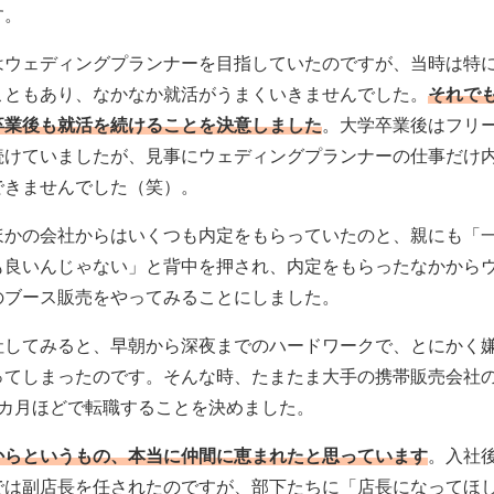
す。
はウェディングプランナーを目指していたのですが、当時は特
こともあり、なかなか就活がうまくいきませんでした。
それで
卒業後も就活を続けることを決意しました
。大学卒業後はフリ
続けていましたが、見事にウェディングプランナーの仕事だけ
できませんでした（笑）。
ほかの会社からはいくつも内定をもらっていたのと、親にも「
も良いんじゃない」と背中を押され、内定をもらったなかから
のブース販売をやってみることにしました。
社してみると、早朝から深夜までのハードワークで、とにかく
ってしまったのです。そんな時、たまたま大手の携帯販売会社
2カ月ほどで転職することを決めました。
からというもの、本当に仲間に恵まれたと思っています
。入社
では副店長を任されたのですが、部下たちに「店長になってほ