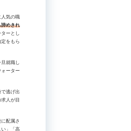
に人気の職
も諦めきれ
ーターとし
内定をもら
一旦就職し
ウォーター
嫌で逃げ出
の求人が目
後に配属さ
しい」「高