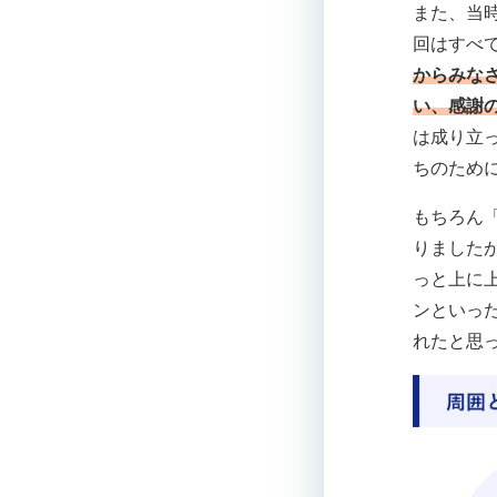
また、当時
回はすべ
からみな
い、感謝
は成り立
ちのため
もちろん
りました
っと上に
ンといっ
れたと思