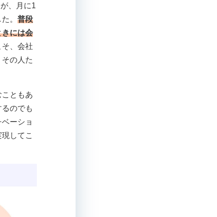
が、月に1
した。
普段
ときには会
こそ、会社
、その人た
むこともあ
するのでも
チベーショ
実現してこ