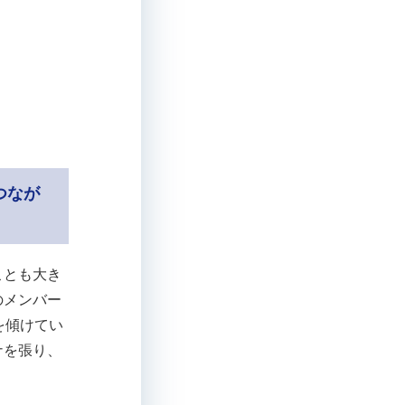
つなが
ことも大き
のメンバー
を傾けてい
ナを張り、