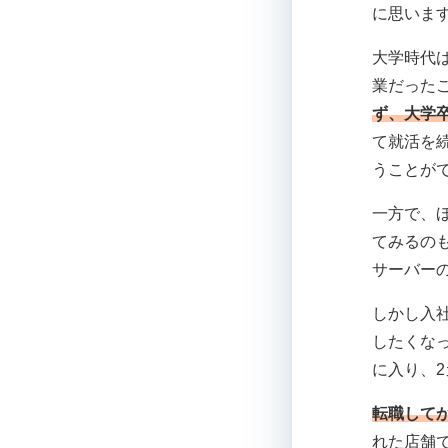
に思いま
大学時代
業だった
ず、大学
て就活を
うことが
一方で、
てみるの
サーバー
しかし入
したくな
に入り、
転職して
れた店舗