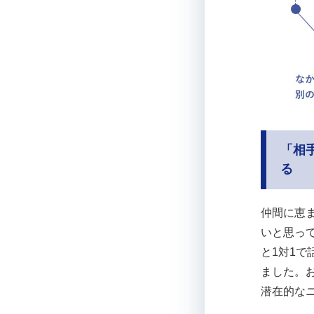
「相
る
仲間に恵
いと思っ
と1対1
ました。
潜在的な