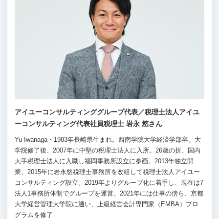
アイユーコンサルティンググループ代表／税理士法人アイユ
ーコンサルティング代表社員税理士 岩永 悠さん
Yu Iwanaga・1983年長崎県生まれ。西南学院大学経済学部卒。大
学院修了後、2007年に中堅の税理士法人に入所。26歳の折、国内
大手税理士法人に入職し福岡事務所設立に参画。2013年独立開
業、2015年に岩永悠税理士事務所を改組して税理士法人アイユー
コンサルティング設立。2019年よりグループ化に着手し、現在は7
法人1事務所体制でグループを運営。2021年には仕事の傍ら、京都
大学経営管理大学院に通い、上級経営会計専門家（EMBA）プロ
グラムを修了