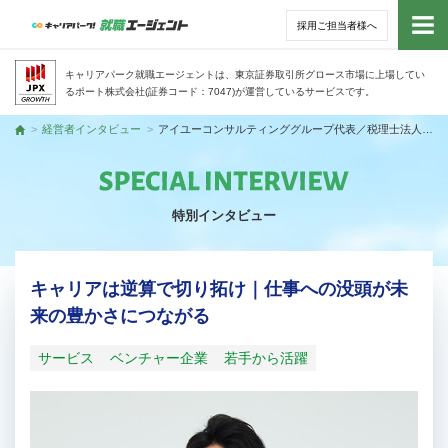
採用ご担当者様へ
トッ
キャリアパーク就職エージェントは、東京証券取引所グロース市場に上場してい
るポート株式会社(証券コード：7047)が運営しているサービスです。
サー
経営者インタビュー
アイユーコンサルティンググループ代表／税理士法人アイユーコンサルティング代表社員税理士 岩永 悠さん
トップ
アド
特別インタビュー
利用
就活
キャリアは逆算で切り拓け｜仕事への没頭が未
来の豊かさにつながる
経営
サービス
ベンチャー企業
若手から活躍
無料