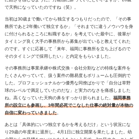
で天狗になっていたのですね（笑）。
当初は30歳まで働いてから独立するつもりだったので、「その事
務所であと2年働いて独立するか」「それまでに違うノウハウを身
に付けられるところに転職するか」を考えていた最中に、後輩が
タイミング良く大手の事務所から募集が出ていると教えてくれた
のです。すぐに応募して「来年、福岡に事務所を立ち上げるので
そのタイミングで採用したい」と内定をもらいました。
その事務所は事業承継や株式交換・会社分割などの特殊な案件を
たくさんやっていて、扱う案件の難易度もボリュームも圧倒的で
した。プロフェッショナルかつ優秀な同僚ばかりで「自分は草野
球のレベルで満足していたのだな」と実力のなさを痛感しました
ね。高くなっていた天狗の鼻をすっかり折られました。
福岡事務
所の設立にも参画し、3年間必死でこなした仕事の絶対量が本物の
自信に変わっていきました
。
あとは「具体的にいつ独立するかを考えるだけ」という状況にな
り29歳の年度末に退所し、4月1日に独立開業を果たしました。幼