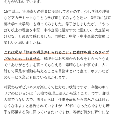
えながら動いています。
15年以上、実務寄りの世界に没頭してきたので、少し学説や理論
などアカデミックなことも学び直してみようと思い、3年前には京
都大学の大学院にも通ってみました。修了はしましたが、「やっ
ぱり机上の理論を中堅・中小企業に活かすのは難しい。大企業向
けだな」と改めて感じました。同時に、中堅・中小企業の実務は
楽しいと思いましたね。
これは私が「他者を満足させられること」に喜びを感じるタイプ
だからかもしれません
。税理士はお客様からお金をもらったうえ
で「ありがとう」を言ってもらえる、素晴らしい仕事です。人に
対して満足や感動を与えることを目指すという点で、ホテルなど
のサービス業とも似ている気がします。
相変わらずビジネスが楽しくて仕方ない状態ですが、今後のキャ
リアのビジョンは「53歳で税理士法人から退くこと」です。趣味
人間でもないので、周りからは「仕事を辞めたら岩永さんは何も
なくなるよ」と忠告されていますが、50代になったら今よりも若
手を応援する側に回っていきたいですね。若者が何かに夢中にな