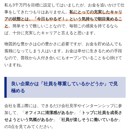
私も3千万円を目標に設定してはいましたが、お金を追いかけて仕
事をしてきたつもりはありません。
私にとっての充実したキャリ
アの状態とは、「今日もやるぞ！」という気持ちで朝目覚めるこ
と
。簡単そうで難しいことなので、毎朝この感覚を持てるなら
ば、十分に充実したキャリアと言えると思います。
物質的な豊かさは心の豊かさに必要ですが、お金を貯め込んでも
孤独になってしまう人はいます。お金は幸せに生きるための手段
なので、普段から人付き合いにもオープンでいることを心掛けて
いますね。
良い企業かは「社員を尊重しているかどうか」で見
極める
会社を選ぶ際には、できるだけ会社見学やインターンシップに参
加して、「
オフィスに清潔感があるか
」「
トップに社員を成長さ
せようという気概があるか
」「
社員が楽しそうに働いているか
」
の3点を見てみてください。