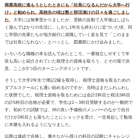
商業高校に進もうとしたときにも「社長になるんだから大学へ行
け」と勧められ、高校生の頃は塾と部活漬けの日々を過ごしまし
た
。大学には無事受かりましたが、受験の反動で入学後はしばら
く遊んでばかりの生活に。しかし1年生も終わりに近づいた頃、同
じ学部の先輩たちが地方銀行に就職していく姿を見て「このまま
では社長になれない」とハッとし、図書館にかけ込みました。
いろいろな職種の本を読んでみたところ、一番独立しやすくて年
収も高いと紹介されていた税理士の資格を取ろう、とその場で決
意。ここが2つ目のターニングポイントです。
そうして大学2年生で簿記2級を取得し、税理士資格を取るための
ダブルスクールにも通い始めるのですが、当時はまだふわふわし
た状態でした。税理士資格を取るためには会計2科目と税法3科目
の計5科目の合格が必要で、学生は2～3科目受験するのが一般的で
す。初めての試験では、仲の良い予備校のメンバーのなかで自分
だけが2科目とも落ちたことにショックを受け、一念発起して勉強
に本腰を入れるようになりました。
以降は連続で合格し、働きながら残りの科目の試験にチャレンジ