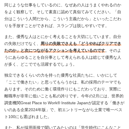
同じような仕事をしているのに、なぜあの人はうまくやれるのか
をよく観察して、そして素直に認めて真似てみてください。「自
分はこういう人間だから、こういう主義だから」といったこだわ
りを手放すことができれば、スランプは脱しやすいです。
また、優秀な人はとにかく考えることを大切にしています。自分
の失敗だけでなく、
周りの失敗でさえも「どうやればクリアでき
たのか」と次につながるアクションを考えているのです
。そのよ
うにあらゆることを自分事として考えられる人は総じて優秀な人
が多く、どこででも活躍するでしょう。
独立できるくらいの力を持った優秀な社員たちに、いかにして
「ここで働きたい」と思ってもらうかは、私の採用のテーマでも
あります。そのために働く環境作りにもこだわっており、実際に
離職率が非常に低いことも私の誇りです。今年の2月には、世界的
調査機関Great Place to Work® Institute Japanが認定する「働きが
いのある企業2024年版」で、初エントリーながら士業で唯一ベス
ト100にも選ばれました。
また、私が採用面接で聞いてみたいのは「学生時代にこんなこと