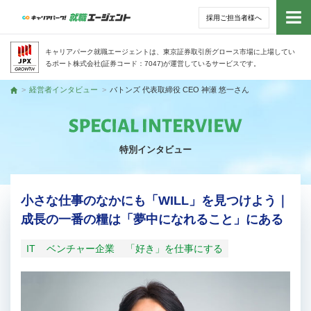
採用ご担当者様へ
トッ
キャリアパーク就職エージェントは、東京証券取引所グロース市場に上場してい
るポート株式会社(証券コード：7047)が運営しているサービスです。
サー
経営者インタビュー
バトンズ 代表取締役 CEO 神瀬 悠一さん
トップ
アド
特別インタビュー
利用
就活
小さな仕事のなかにも「WILL」を見つけよう｜
成長の一番の糧は「夢中になれること」にある
経営
IT
ベンチャー企業
「好き」を仕事にする
無料