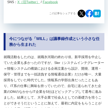
SNS：
X（旧Twitter）
/
Facebook
この記事をシェアする
今につながる「WILL」は議事録作成という小さな任
務から生まれた
就職活動をしたのは、就職氷河期の終わり頃。新卒採用を中止し
ていた企業も多かったのですが、Sler（システムインテグレーター
＝情報システムの構築における企画立案から設計、開発、運用・
保守・管理までを一括請負する情報通信企業）だけが唯一、大量
採用をしていた時代でした。情報系の学部出身だったこともあ
り、IT系の仕事に興味を持っていたので、自宅に送られてきた企
業のDMのなかからIT企業を5社ほどピックアップして選考に進み
ました。結果として、大手企業で社会人としての基礎力を培うこ
とができそうだということに加えて、最初に内定をもらうことが