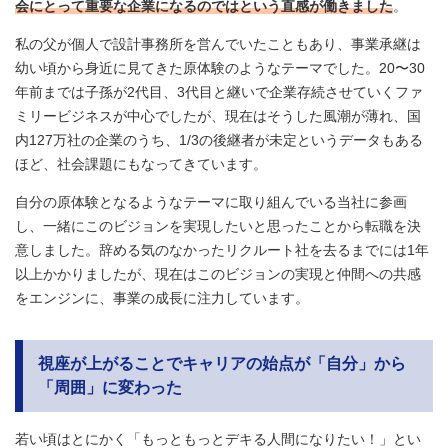
会にとって重要な企業になるのではという直感が働きました
。
私の父が個人で設計事務所を営んでいたこともあり、事業承継は
幼い頃から身近に見てきた原体験のようなテーマでした。20〜30
年前までは子孫が2代目、3代目と継いで企業存続させていくファ
ミリービジネスが中心でしたが、現在はそうした風潮が薄れ、国
内127万社の企業のうち、1/3の後継者が未定というデータもある
ほど、社会課題にもなってきています。
自分の原体験となるようなテーマに取り組んでいる当社に参画
し、一緒にこのビジョンを実現したいと思ったことから転職を決
意しました。辞める気のなかったリクルート社を去るまでには1年
以上かかりましたが、現在はこのビジョンの実現と仲間への共感
をエンジンに、事業の成長に注力しています。
視座が上がることでキャリアの始点が「自分」から
「周囲」に変わった
若い頃はとにかく「もっともっとデキる人間になりたい！」とい