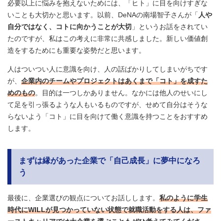
必要以上に悩みを抱えないためには、「ヒト」に目を向けすぎな
いことも大切かと思います。以前、DeNAの南場智子さんが「
人や
自分ではなく、コトに向かうことが大切
」というお話をされてい
たのですが、私はこの考えに非常に共感しました。新しい価値創
造をするためにも重要な姿勢だと思います。
人はついつい人に意識を向け、人の話ばかりしてしまいがちです
が、
企業内のチームやプロジェクトはあくまで「コト」を成すた
めのもの
。目的は一つしかありません。なかには他人のせいにし
て足を引っ張るような人もいるものですが、せめて自分はそうな
らないよう「コト」に目を向けて働く意識を持つことをおすすめ
します。
まずは縁があった企業で「自己成長」に夢中になろ
う
最後に、企業選びの観点についてお話しします。
私のように学生
時代にWILLが見つかっていない状態で就職活動をする人は、ファ