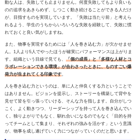
動な人は、失敗しても止まりません。何度失敗してもより良いも
のの追求をあきらめず、しつこく動き続けることができる人だけ
が、目指すものを実現しています。「失敗は当たり前」と考えら
れるよう、学生のうちからいろいろな失敗を経験して、失敗に慣
れておくと良い気がしますね。
また、物事を実現するためには「人を巻き込む力」が欠かせませ
ん。1人より5人でやったほうが確実にパフォーマンスは上がりま
す。組織という目線で見ても、
「個の成長」と「多様な人材とコ
ラボレーションできる環境」が合わさったときに、ものすごい爆
発力が生まれてくる印象です
。
人を巻き込む力というのは、単に人と仲良くする力ということで
はありません。ビジョンを提示し、ストーリーを構築して背中を
見せて皆を引っ張っていける、そんな力を指します。自分がしつ
こく、よく動きつつ、リーダーシップを持って人を巻き込んでい
く。独りよがりでもなく、馴れ合いになるのでもなく「目的を持
ってチームとして集まり、それぞれの強みを活かす」という意識
が、物事を成し遂げていく力につながっていくのだと思います。