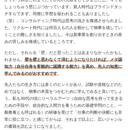
しょっちゅう壁にぶつかっています。新人時代はブラインドタッ
チすらできず、同僚に学歴を疑われることもありましたし
（笑）、コンサルティング時代は思考の浅さを痛感させられまし
た。リクルート時代には何百人もの人を動かして物事を成してい
くことの難しさを知りましたし、今は新事業を創り出すときの産
みの苦しみを痛感しているところです。
ただし、それらを「壁」だと思ったことはあまりなかったかもし
れません。
壁を壁と思わなくて済むようになりたければ、メタ認
知力（自分自身を客観的に認識する能力）を高め、先人の知恵に
学んでみるのがおすすめです
。
先人たちの生き方には多くのヒントがあり、試験や資格などのた
めではなく、物事の本質をつかむために学んでみると良いでしょ
う。私も30代の頃にリベラルアーツ（自由な思考を持って生きる
ための手段や、総合的な人間力を養うための基礎学問のこと。一
般教養とも呼ばれる）の研修を受けて「仕事の判断や決断にも非
常に役に立つ」と感じてからは、それまで以上に、広いジャンル
の書籍を読むようになりました。