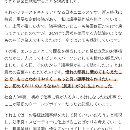
できた企業に就職することを決めました。
それがファーストキャリアとなる日本ユニシスです。新人時代は
毎週、重要な定例会議があり、私は議事録作成を担当していまし
た。上司が厳しい方で、議事録のレビューも毎回修正だらけで戻
ってきていたのですが、おかげで思考を整理する方法論のような
ものを叩き込んでもらえたので、今ではとても感謝しています。
その頃、エンジニアとして開発を担当していた通信企業のお客様
のなかに、人としてもビジネスパーソンとしても憧れの部長がい
ました。ある日、その方から「議事録があって助かったよ」とお
褒めの言葉をいただいたのです。
憧れの部長に褒めてもらえたこ
とで「もっとわかりやすく、もっと良い議事録を作りたい！」
と、初めてWILLのようなもの（意志）が心に生まれました
。
社会人3年目、初めて仕事に魂が入るきっかけになった出来事で、
ここが最初のターニングポイントだったと記憶しています。
それまでは「お客様は議事録を大して見ていないだろう」と軽視
し、効率良くスピーディーに仕上げることばかりを考えていまし
た。担当業務に無意識に優先度をつけてしまっていたのです。し