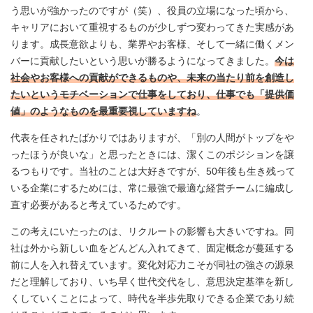
う思いが強かったのですが（笑）、役員の立場になった頃から、
キャリアにおいて重視するものが少しずつ変わってきた実感があ
ります。成長意欲よりも、業界やお客様、そして一緒に働くメン
バーに貢献したいという思いが勝るようになってきました。
今は
社会やお客様への貢献ができるものや、未来の当たり前を創造し
たいというモチベーションで仕事をしており、仕事でも「提供価
値」のようなものを最重要視していますね
。
代表を任されたばかりではありますが、「別の人間がトップをや
ったほうが良いな」と思ったときには、潔くこのポジションを譲
るつもりです。当社のことは大好きですが、50年後も生き残って
いる企業にするためには、常に最強で最適な経営チームに編成し
直す必要があると考えているためです。
この考えにいたったのは、リクルートの影響も大きいですね。同
社は外から新しい血をどんどん入れてきて、固定概念が蔓延する
前に人を入れ替えています。変化対応力こそが同社の強さの源泉
だと理解しており、いち早く世代交代をし、意思決定基準を新し
くしていくことによって、時代を半歩先取りできる企業であり続