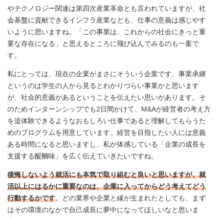
やテクノロジー関連は第四次産業革命とも言われていますが、社
会基盤に貢献できるインフラ産業なども、仕事の意義は感じやす
いように思いますね。「この事業は、これからの社会にきっと重
要な存在になる」と思えるところに飛び込んでみるのも一案で
す。
私にとっては、現在の企業がまさにそういう企業です。事業承継
というのは学生の人から見るとわかりづらい事業かと思います
が、社会的意義があるということを伝えたい思いがあります。そ
のためインターンシップでも2日間かけて、M&Aが経営者の考え方
を追体験できるようなおもしろい仕事であると理解してもらうた
めのプログラムを用意しています。経営を目指したい人には意義
ある時間になると思いますし、私が体感している「企業の成長を
支援する醍醐味」を広く伝えていきたいですね。
後悔しないよう就活にも本気で取り組むと良いと思いますが、就
活以上にはるかに重要なのは、企業に入ってからどう考えてどう
行動するかです
。どの業界や企業と縁が生まれたとしても、まず
はその環境のなかで自己成長に夢中になってほしいなと思いま