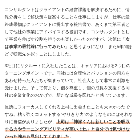
コンサルタントはクライアントの経営課題を解決するために、情
報分析をして解決策を提案することを仕事にしますが、仕事の最
終成果物はクライアントに提出する報告書で、あくまで第三者と
して他社の事業にアドバイスする役割です。コンサルタントとし
て事業を伸ばす役割を担うのも楽しかったのですが、次第に「
次
は事業の最前線に行ってみたい
」と思うようになり、また5年間ほ
どで転職先を探すことにしました。
3社目にリクルートに入社したことは、キャリアにおける2つ目の
ターニングポイントです。同社には合理性とパッションの両方を
あわせ持った人たちが集まっていて、社会人として非常に刺激を
受けました。そして何より、個を尊重し、個の成長を支援する同
社の企業文化のおかげで、新たな成長を図れたと感じています。
長所にフォーカスしてくれる上司に出会えたことも大きかったで
すね。粘り強くコミットする“やりきり力”のようなものにはそれな
りに自信がありましたが、
上司は「神瀬くんは新しいことを吸収
する力やラーニングアビリティが高いよね」と自分では気づけな
かった強みも見出してくれました
。