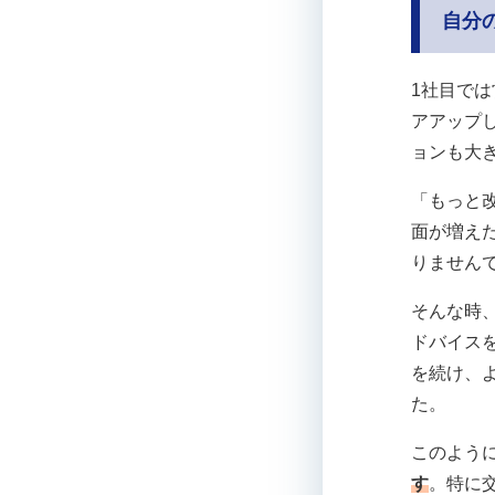
自分
1社目で
アアップ
ョンも大
「もっと
面が増え
りません
そんな時
ドバイス
を続け、
た。
このよう
す
。特に