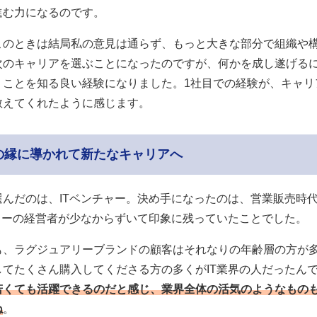
進む力になるのです。
このときは結局私の意見は通らず、もっと大きな部分で組織や
次のキャリアを選ぶことになったのですが、何かを成し遂げる
うことを知る良い経験になりました。1社目での経験が、キャリ
教えてくれたように感じます。
の縁に導かれて新たなキャリアへ
選んだのは、ITベンチャー。決め手になったのは、営業販売時
チャーの経営者が少なからずいて印象に残っていたことでした。
も、ラグジュアリーブランドの顧客はそれなりの年齢層の方が
してたくさん購入してくださる方の多くがIT業界の人だったん
若くても活躍できるのだと感じ、業界全体の活気のようなもの
ね
。