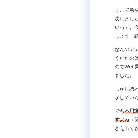
そこで急
功しまし
いって。
しょう。
なんのア
くれたの
のでWe
ました。
しかし誘
かしてい
でも
不思
すよね
（
さえ出て