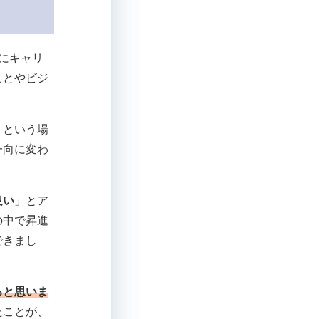
にキャリ
ことやビジ
」という場
一向に変わ
良い
」とア
の中で昇進
できまし
ると思いま
たことが、