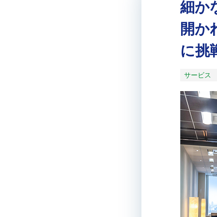
細か
開か
に挑
サービス