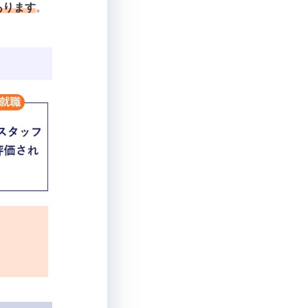
あります
。