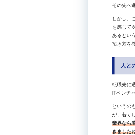
その先へ
しかし、
を感じて
あるとい
拓き方を
人と
転職先に
ITベン
というの
が、若く
業界なら
きました