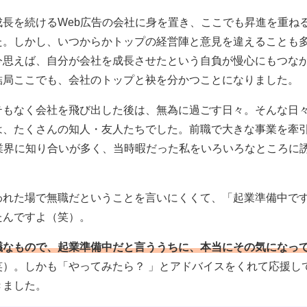
成長を続けるWeb広告の会社に身を置き、ここでも昇進を重ね
た。しかし、いつからかトップの経営陣と意見を違えることも
今思えば、自分が会社を成長させたという自負が慢心にもつな
結局ここでも、会社のトップと袂を分かつことになりました。
テもなく会社を飛び出した後は、無為に過ごす日々。そんな日
は、たくさんの知人・友人たちでした。前職で大きな事業を牽
b業界に知り合いが多く、当時暇だった私をいろいろなところに
われた場で無職だということを言いにくくて、「起業準備中で
たんですよ（笑）。
議なもので、起業準備中だと言ううちに、本当にその気になっ
笑）。しかも「やってみたら？ 」とアドバイスをくれて応援し
きました。