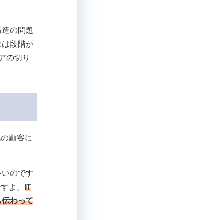
構造の問題
には段階が
アの切り
代の顧客に
多いのです
ですよ。
IT
も伝わって