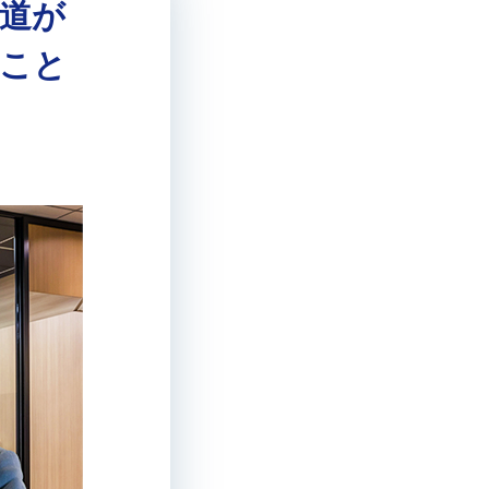
道が
こと