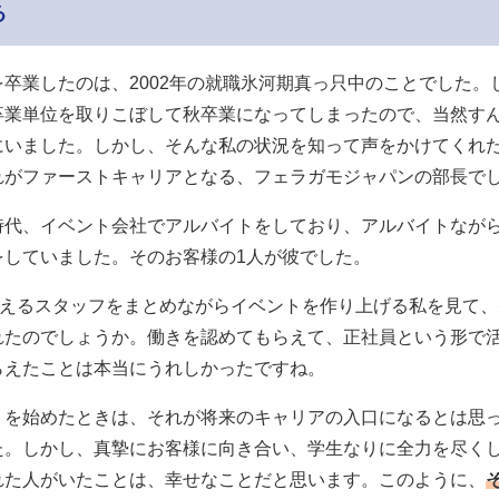
る
を卒業したのは、2002年の就職氷河期真っ只中のことでした。
卒業単位を取りこぼして秋卒業になってしまったので、当然す
にいました。しかし、そんな私の状況を知って声をかけてくれ
れがファーストキャリアとなる、フェラガモジャパンの部長で
時代、イベント会社でアルバイトをしており、アルバイトなが
をしていました。そのお客様の1人が彼でした。
を超えるスタッフをまとめながらイベントを作り上げる私を見て
れたのでしょうか。働きを認めてもらえて、正社員という形で
らえたことは本当にうれしかったですね。
トを始めたときは、それが将来のキャリアの入口になるとは思
た。しかし、真摯にお客様に向き合い、学生なりに全力を尽く
れた人がいたことは、幸せなことだと思います。このように、