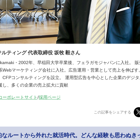
サルティング 代表取締役 坂牧 毅さん
hi Sakamaki・2002年、早稲田大学卒業後、フェラガモジャパンに入社。
系Webマーケティング会社に入社。広告運用・営業として売上を伸ばす。2
、CFPコンサルティングを設立。 運用型広告を中心とした企業のデジ
援し、多くの企業の売上拡大に貢献
コーポレートサイト
/
採用ページ
この記事をシェアする
的なルートから外れた就活時代。どんな経験も思わぬき