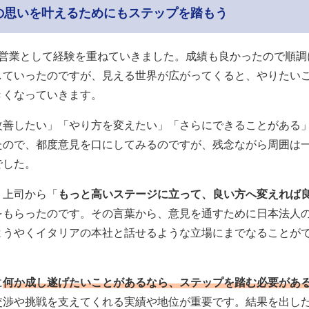
の思いを叶えるためにもステップを踏もう
は営業として経験を重ねていきました。成績も良かったので順調
していったのですが、見える世界が広がってくると、やりたい
きくなっていきます。
改善したい」「やり方を変えたい」「さらにできることがある
たので、都度意見を口にしてみるのですが、残念ながら周囲は
でした。
、上司から「
もっと高いステージに立って、良い方へ変えれば
をもらったのです。その言葉から、意見を通すために日本法人
ようやくイタリアの本社と話せるような立場にまでなることが
に
何か成し遂げたいことがあるなら、ステップを踏む必要があ
交渉や挑戦を支えてくれる実績や地位が重要です。結果を出し