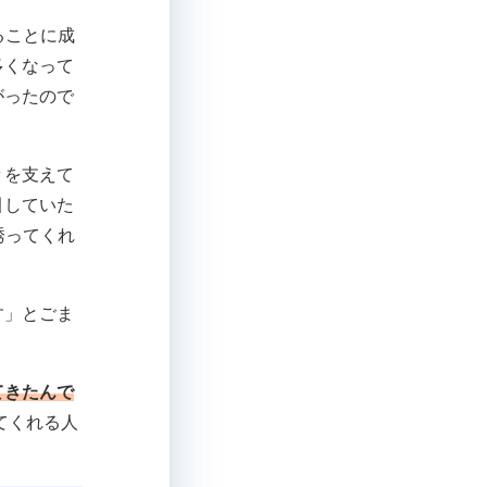
ることに成
多くなって
がったので
々を支えて
引していた
誘ってくれ
す」とごま
てきたんで
てくれる人