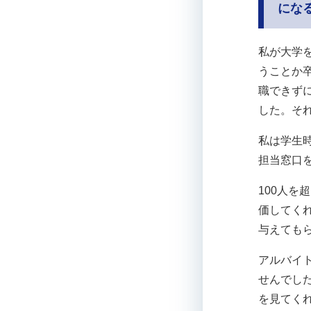
にな
私が大学
うことか
職できず
した。そ
私は学生
担当窓口
100人
価してく
与えても
アルバイ
せんでし
を見てく