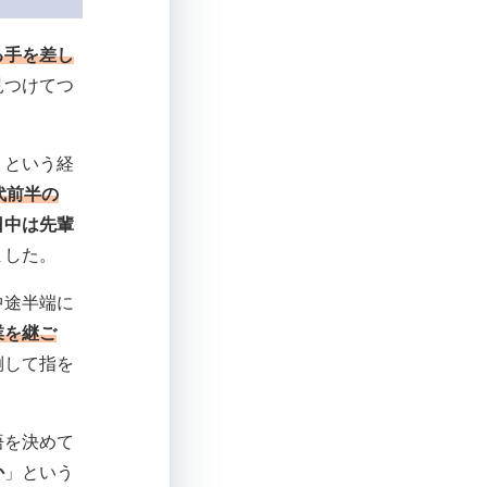
る手を差し
見つけてつ
。
」という経
代前半の
日中は先輩
ました。
中途半端に
業を継ご
倒して指を
。
悟を決めて
か
」という