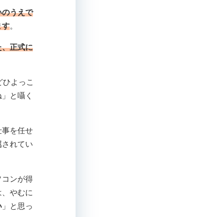
いのうえで
ます
。
た、正式に
どひよっこ
ね」と囁く
仕事を任せ
属されてい
ソコンが得
は、やむに
い
」と思っ