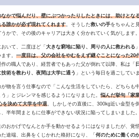
のなかで悩んだり、壁にぶつかったりしたときには、助けとな
れる誰かが必ず現れてくれます
。そうした
救いの手
をちゃんと
どうかで、その後のキャリアは大きく分かれていく気がします
において、二度ほど「
大きな窮地に陥り、周りの人に救われる
います。
一度目は、父の会社をやむをえず継ぐことになった20
製作の職人であり、経営者でもあった父が倒れて以降、私は「
に技術を教わり、夜間は大学に通う
」という毎日を過ごしてい
力が物を言う仕事なので「こんな生活をしていたら、どちらも
まう」とジレンマを感じるようになりました。
悩んだ挙句「家
心を決めて大学を中退
。しかしその直後に、300kg近い金型を
し、半年間まともに仕事ができない状況に陥ってしまいました
生のおかげでなんとか手を動かせるようにはなりましたが、覚
めた途端、出鼻をくじかれた格好になり、「
何のために働くの