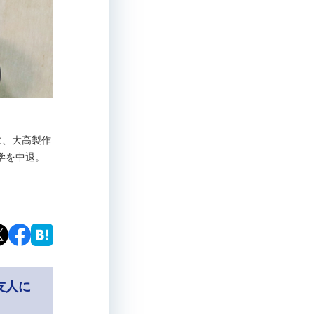
けに、大高製作
学を中退。
友人に