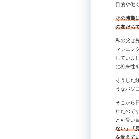
目的や働
その時期
の友だち
私の父は
マシニン
していま
に将来性
そうした
うなパソ
そこから
れたので
と可愛い
ない」「
を覚えて