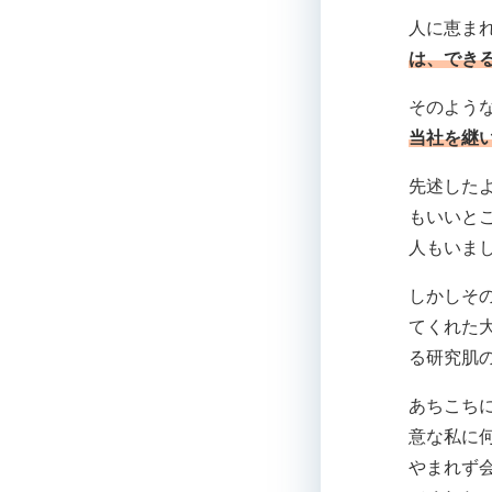
人に恵ま
は、でき
そのよう
当社を継い
先述した
もいいと
人もいま
しかしそ
てくれた
る研究肌
あちこち
意な私に
やまれず