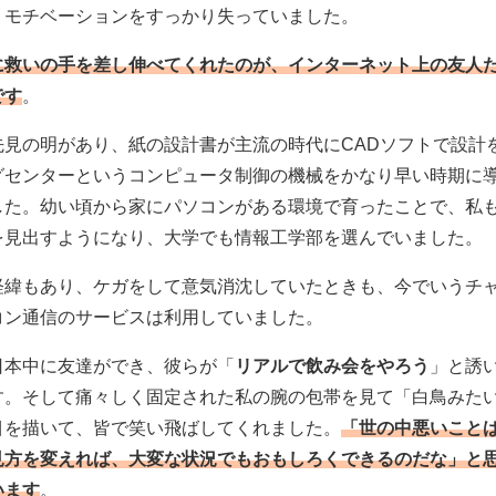
くモチベーションをすっかり失っていました。
に救いの手を差し伸べてくれたのが、インターネット上の友人
です
。
先見の明があり、紙の設計書が主流の時代にCADソフトで設計
グセンターというコンピュータ制御の機械をかなり早い時期に
した。幼い頃から家にパソコンがある環境で育ったことで、私
を見出すようになり、大学でも情報工学部を選んでいました。
経緯もあり、ケガをして意気消沈していたときも、今でいうチ
コン通信のサービスは利用していました。
日本中に友達ができ、彼らが「
リアルで飲み会をやろう
」と誘
す。そして痛々しく固定された私の腕の包帯を見て「白鳥みた
目を描いて、皆で笑い飛ばしてくれました。
「世の中悪いこと
見方を変えれば、大変な状況でもおもしろくできるのだな」と
います
。