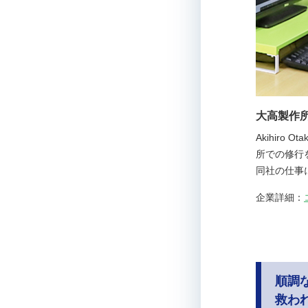
大高製作所
Akihir
所での修行
同社の仕事
企業詳細：
順調
救わ