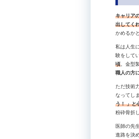
キャリア
出してく
かめるか
私は人生
験をして
頃
。金型
職人の方
ただ技術
なってし
う！ 」と
粉砕骨折
医師の先
進路を決