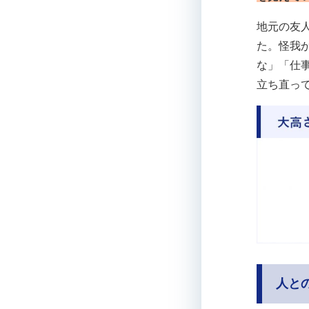
地元の友
た。怪我
な」「仕
立ち直っ
人と