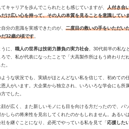
れてキャリアを歩んでこられたとも感じていますが、
人付き合
るだけ広い心を持って、その人の本質を見ることを意識してい
な自分の意識を実感できたのが、
二度目の救いの手をいただい
だ32歳の頃です
。
ように、
職人の世界は技術力勝負の実力社会
。30代前半の私な
ころで、私が代表になったことで「大高製作所はもう終わりだ
した。
のような状況でも、実績がほとんどない私を信じて、初めての
大恩人がいます。大企業から独立され、いろいろな学会にも所
の方でした。
に顔が広く、また新しいモノにも目を向ける方だったので、パ
何かしらの将来性を見出してくれたのかもしれません。あるい
会社を継ぐことになり、必死でやっている私を見て「
応援した