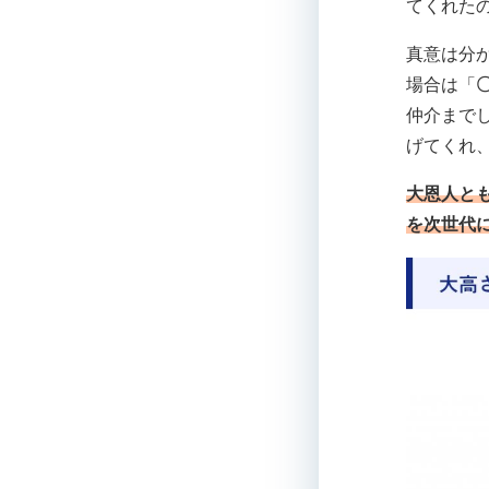
てくれた
真意は分
場合は「
仲介まで
げてくれ
大恩人と
を次世代