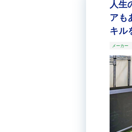
人生
アも
キル
メーカー