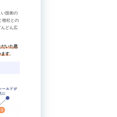
しい技術の
と他社との
どんどん広
ただいた恩
います
。