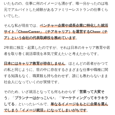
いたものの、仕事に何のイメージも湧かず、唯一分かったのは地
元でアルバイトした経験があるファミリーレストランの仕事くら
いでした。
そんな私が現在では、
ベンチャー企業や成長企業に特化した就活
サイト「CheerCareer」（チアキャリア）を運営するCheer（チ
ア）という会社の代表取締役を務めています
。
2年前に独立・起業したのですが、それは日本のキャリア教育や若
者を取り巻く就活環境を本気で変えたいと考えたからです。
日本にはキャリア教育が存在しません
。ほとんどの若者がかつて
の私と同じように、世の中に存在するさまざまな仕事や職種に関
する知識もなく、職業観も持ち合わせず、誰にも教わらないまま
社会人になっていくのが実情です。
そのため、いざ就活となっても何もわからず「
営業って大変そ
う
」「
プランナーはかっこいい
」「
マーケティングってキラキラ
してる
」といったレベルで、
単なるイメージをもとに企業を選ん
でしまう「イメージ就活」になってしまいがちです
。