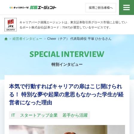
採用ご担当者様へ
トッ
キャリアパーク就職エージェントは、東京証券取引所グロース市場に上場してい
るポート株式会社(証券コード：7047)が運営しているサービスです。
サー
経営者インタビュー
Cheer（チア） 代表取締役 平塚 ひかるさん
トップ
アド
特別インタビュー
利用
就活
本気で行動すればキャリアの扉はこじ開けられ
る！ 特別な夢や起業の意思もなかった学生が経
経営
営者になった理由
無料
IT
スタートアップ企業
若手から活躍