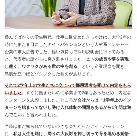
遊んでばかりの学生時代。仕事に目覚めたきっかけは、大学2年の
時にたまたま目にした
アイ・パッション
という人材系ベンチャー
企業の求人広告でした。軽い気持ちで採用説明会に行ってみる
と、代表者の話が心に突き刺さりました。
ヒトの成長や夢を実現
し働く、ワクワクがある世の中を創る
、という企業理念を聞き、
鳥肌が立つほどゾクゾクした覚えがあります。
それで2学年上の学生たちに交じって採用選考を受けて内定をもら
いました
。すぐに働きたいのに卒業まで2年もあったため、内定者
インターンを志願しました。ところが会社からは「
1学年上のイン
ターンも始まってないし受け入れ体制の問題もあるから1年間は遊
んでこい
」と言われました。
当時はまだ知られていない小さな会社だったアイ・パッション
に、
私は人生を賭け、周りの大反対を押し切って骨を埋める覚悟