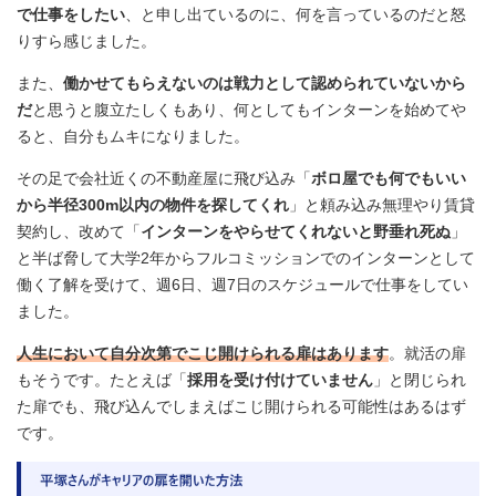
で仕事をしたい
、と申し出ているのに、何を言っているのだと怒
りすら感じました。
また、
働かせてもらえないのは戦力として認められていないから
だ
と思うと腹立たしくもあり、何としてもインターンを始めてや
ると、自分もムキになりました。
その足で会社近くの不動産屋に飛び込み「
ボロ屋でも何でもいい
から半径300m以内の物件を探してくれ
」と頼み込み無理やり賃貸
契約し、改めて「
インターンをやらせてくれないと野垂れ死ぬ
」
と半ば脅して大学2年からフルコミッションでのインターンとして
働く了解を受けて、週6日、週7日のスケジュールで仕事をしてい
ました。
人生において自分次第でこじ開けられる扉はあります
。就活の扉
もそうです。たとえば「
採用を受け付けていません
」と閉じられ
た扉でも、飛び込んでしまえばこじ開けられる可能性はあるはず
です。