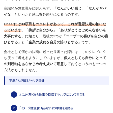
意識的か無意識かに関わらず、「
なんかいい感じ
」「
なんかヤバ
イな
」といった直感は案外頼りになるものです。
Cheerには33項目ものクレドがあって、これが意思決定の軸にな
っています
。「
挨拶は自分から
」「
ありがとうとごめんなさいを
大事にする
」に始まり、最後の2つが「
ユーザーの喜びを自分の喜
びとする
」と「
企業の成功を自分の誇りとする
」です。
会社として何かの決断に迷ったり困った際には、このクレドに立
ち戻って考えるようにしていますが、
個人としても自分にとって
の判断軸をあらかじめ考え抜いて用意しておく
というのも一つの
方法かもしれません。