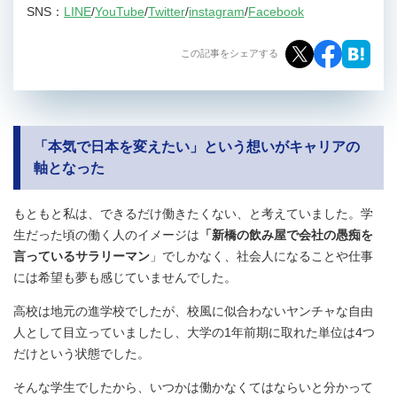
SNS：
LINE
/
YouTube
/
Twitter
/
instagram
/
Facebook
この記事をシェアする
「本気で日本を変えたい」という想いがキャリアの
軸となった
もともと私は、できるだけ働きたくない、と考えていました。学
生だった頃の働く人のイメージは
「新橋の飲み屋で会社の愚痴を
言っているサラリーマン
」でしかなく、社会人になることや仕事
には希望も夢も感じていませんでした。
高校は地元の進学校でしたが、校風に似合わないヤンチャな自由
人として目立っていましたし、大学の1年前期に取れた単位は4つ
だけという状態でした。
そんな学生でしたから、いつかは働かなくてはならいと分かって