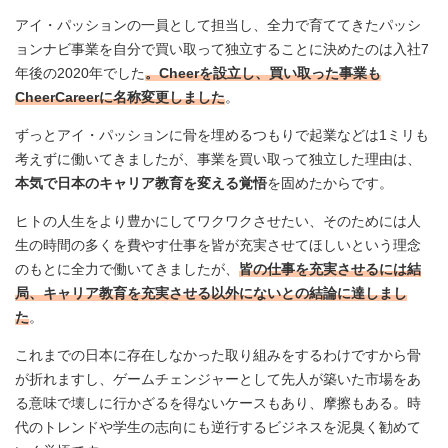
アイ・パッションの一員として担当し、全力で育ててきたパッシ
ョンナビ事業を自分で買い取って独立することに決めたのは入社7
年後の2020年でした
。Cheerを設立し、買い取った事業も
CheerCareerに名称変更しました
。
ずっとアイ・パッションに骨を埋めるつもりで起業などは1ミリも
考えずに働いてきましたが、事業を買い取って独立した理由は、
本気で日本のキャリア教育を変える覚悟
を固めたからです。
ヒトの人生をより豊かにしてワクワクさせたい、そのためには人
生の時間の多くを費やす仕事を皆が充実させてほしいという理念
のもとに全力で働いてきましたが、
皆の仕事を充実させるには結
局、キャリア教育を充実させる以外にないとの結論に達しまし
た
。
これまでの日本に存在しなかった取り組みをするわけですから骨
が折れますし、ゲームチェンジャーとして先人が築いた市場をあ
る意味で壊しに行かざるを得ないケースもあり、摩擦もある。時
代のトレンドや学生の志向にも逆行するビジネスを泥臭く勧めて