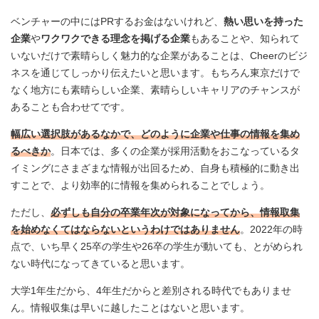
ベンチャーの中にはPRするお金はないけれど、
熱い思いを持った
企業
や
ワクワクできる理念を掲げる企業
もあることや、知られて
いないだけで素晴らしく魅力的な企業があることは、Cheerのビジ
ネスを通じてしっかり伝えたいと思います。もちろん東京だけで
なく地方にも素晴らしい企業、素晴らしいキャリアのチャンスが
あることも合わせてです。
幅広い選択肢があるなかで、どのように企業や仕事の情報を集め
るべきか
。日本では、多くの企業が採用活動をおこなっているタ
イミングにさまざまな情報が出回るため、自身も積極的に動き出
すことで、より効率的に情報を集められることでしょう。
ただし、
必ずしも自分の卒業年次が対象になってから、情報取集
を始めなくてはならないというわけではありません
。2022年の時
点で、いち早く25卒の学生や26卒の学生が動いても、とがめられ
ない時代になってきていると思います。
大学1年生だから、4年生だからと差別される時代でもありませ
ん。情報収集は早いに越したことはないと思います。