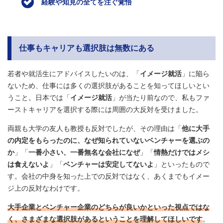
経験や知見の全てを注ぐ覚悟
仕事もキャリアも選択肢は無数にある
若者や就活生にアドバイスしたいのは、「
イメージ就活
」に陥ら
ないため、仕事には多くの選択肢があることを知ってほしいとい
うこと。日本では「
イメージ就活
」が当たり前なので、私もファ
ーストキャリアを選択する際には周囲の大反対を受けました。
両親も大学の友人も教授も反対でしたが、その理由は「
他に大手
の内定をもらったのに、なぜ知られていないベンチャーを選ぶの
か
」「
一番小さい、一番無名な会社になぜ
」「
情熱だけではメシ
は食えないよ
」「
ベンチャーは安定してないよ
」といったもので
す。会社の中身を知った上での反対ではなく、あくまでもイメー
ジ上の反対なわけです。
大手企業とベンチャー企業のどちらが良いかといった視点ではな
く、さまざまな選択肢があるということを理解してほしいです
。