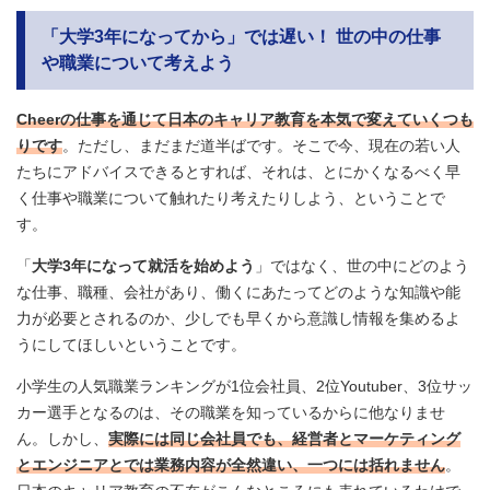
「大学3年になってから」では遅い！ 世の中の仕事
や職業について考えよう
Cheerの仕事を通じて日本のキャリア教育を本気で変えていくつも
りです
。ただし、まだまだ道半ばです。そこで今、現在の若い人
たちにアドバイスできるとすれば、それは、とにかくなるべく早
く仕事や職業について触れたり考えたりしよう、ということで
す。
「
大学3年になって就活を始めよう
」ではなく、世の中にどのよう
な仕事、職種、会社があり、働くにあたってどのような知識や能
力が必要とされるのか、少しでも早くから意識し情報を集めるよ
うにしてほしいということです。
小学生の人気職業ランキングが1位会社員、2位Youtuber、3位サッ
カー選手となるのは、その職業を知っているからに他なりませ
ん。しかし、
実際には同じ会社員でも、経営者とマーケティング
とエンジニアとでは業務内容が全然違い、一つには括れません
。