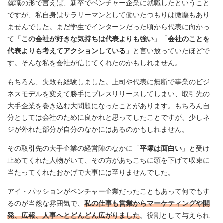
就職の形で言えば、新卒でベンチャー企業に就職したということ
ですが、私自身はサラリーマンとして働いたつもりは微塵もあり
ませんでした。まだ学生でインターンだった頃から代表に向かっ
て「
この会社が好きな気持ちは代表よりも強い
」「
会社のことを
代表よりも考えてアクションしている
」と言い放っていたほどで
す。そんな私を会社が信じてくれたのかもしれません。
もちろん、失敗も経験しました。上司や代表に無断で事業のビジ
ネスモデルを変えて勝手にプレスリリースしてしまい、取引先の
大手企業を巻き込む大問題になったことがあります。もちろん自
分としては会社のために良かれと思ってしたことですが、少しネ
ジが外れた部分が自分のなかにはあるのかもしれません。
その取引先の大手企業の経営陣のなかに「
平塚は面白い
」と受け
止めてくれた人物がいて、その方があちこちに頭を下げて収束に
当たってくれたおかげで大事には至りませんでした。
アイ・パッションがベンチャー企業だったこともあって何でもす
るのが当然な雰囲気で、
私の仕事も営業からマーケティングや開
発、広報、人事へとどんどん広がりました
。役割として与えられ