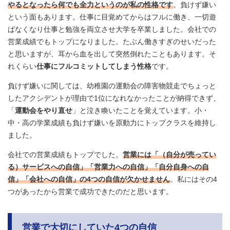
やるとなったら何でも全力というのが私の性格です
。負けず嫌い
という面もあります。仕事に目覚めてからはフルに働き、一切遊
ばなくなり仕事と勉強を両立させ大学を卒業しました。会社での
営業成績でもトップになりました。たぶん働きすぎのせいだった
と思いますが、耳から血を出して突然倒れたこともあります。そ
れくらい
仕事にフルコミットしてしまう性格
です。
負けず嫌いに関しては、幼稚園の運動会の障害物競走でちょっと
したアクシデントが理由で1位になれなかったことが納得できず、
「
運動会をやり直せ
」と泣き喚いたことを覚えています。小・
中・高の学業成績も負けず嫌いを原動力にトップクラスを維持し
ました。
会社での営業成績もトップでした。
営業には「（自分が売ってい
る）サービスへの自信」「営業力への自信」「自分自身への自
信」「会社への自信」の4つの自信が欠かせません
。私にはその4
つがあったから営業で成功できたのだと思います。
営業で大切にしていた4つの自信