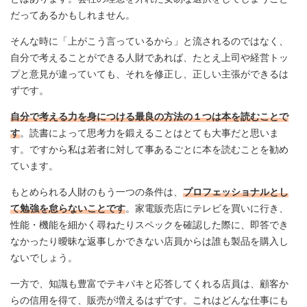
だってあるかもしれません。
そんな時に「上がこう言っているから」と流されるのではなく、
自分で考えることができる人財であれば、たとえ上司や経営トッ
プと意見が違っていても、それを修正し、正しい主張ができるは
ずです。
自分で考える力を身につける最良の方法の１つは本を読むことで
す
。読書によって思考力を鍛えることはとても大事だと思いま
す。ですから私は若者に対して事あるごとに本を読むことを勧め
ています。
もとめられる人財のもう一つの条件は、
プロフェッショナルとし
て勉強を怠らないことです
。家電販売店にテレビを買いに行き、
性能・機能を細かく尋ねたりスペックを確認した際に、即答でき
なかったり曖昧な返事しかできない店員からは誰も製品を購入し
ないでしょう。
一方で、知識も豊富でテキパキと応答してくれる店員は、顧客か
らの信用を得て、販売が増えるはずです。これはどんな仕事にも