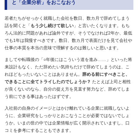
と「企業分析」をおこなおう
若者たちがせっかく就職した会社を数日、数カ月で辞めてしまう
話を聞くと「
もう少し続けて欲しい
」と言いたくなります。もち
ろん法的に問題があれば論外ですが、そうでなければ2年か、最低
でも1年は我慢すべきです。数日、数カ月で表面だけを見て会社や
仕事の本質を本当の意味で理解するのは難しいと思います。
ましてや転職後の「○年後にはこういう道を進み……」といった将
来設計もなく、ただ辞めたい気持ちだけで辞めてしまうのは、こ
れほどもったいないことはありません。
辞める前にすべきこと、
できることに全てトライしたのでしょうか？
たとえば上司と相性
が良くないのなら、自分の捉え方を見直す努力など、辞めてしま
う前にできる事はあったはずです。
入社前の自身のイメージとはかけ離れている企業に就職しないよ
うに、企業研究をしっかりとおこなうことが必要ではないでしょ
うか。いまの世の中では企業情報が広く開示されていますし、口
コミを参考にすることもできます。