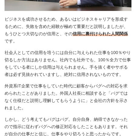
ビジネスを成功させるため、あるいはビジネスキャリアを形成す
るために、失敗を含めた経験が極めて重要だと説明しましたが、
もうひとつ大切なのが信用と、その
信用に裏付けられた人間関係
です。
社会人としての信用を培うには自分に与えられた仕事を100％やり
切るしか方法はありません。社内でも社外でも、100％全力で仕事
をしている者にしか信用は与えられません。手を抜く者やサボる
者は必ず見抜かれていますし、絶対に信用されないものです。
外資系IT企業で仕事をしていた時代に顧客からバグへの対応を求
められたことがありました。外国人社長に相談すると「バグでは
なく仕様だと説明し理解してもらうように」と会社の方針を示さ
れました。
しかし、どう考えてもバグはバグ。自分自身、納得できなかった
ので指示に従わずバグへの修正対応をしたこともあります。それ
が自分の仕事だと信じ、仕事をやり切ろうと思ったからです。