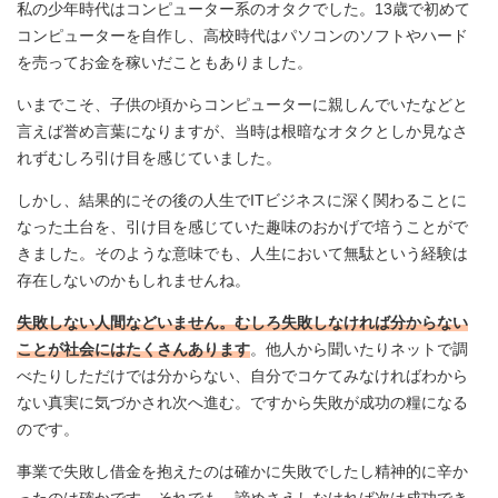
私の少年時代はコンピューター系のオタクでした。13歳で初めて
コンピューターを自作し、高校時代はパソコンのソフトやハード
を売ってお金を稼いだこともありました。
いまでこそ、子供の頃からコンピューターに親しんでいたなどと
言えば誉め言葉になりますが、当時は根暗なオタクとしか見なさ
れずむしろ引け目を感じていました。
しかし、結果的にその後の人生でITビジネスに深く関わることに
なった土台を、引け目を感じていた趣味のおかげで培うことがで
きました。そのような意味でも、人生において無駄という経験は
存在しないのかもしれませんね。
失敗しない人間などいません。むしろ失敗しなければ分からない
ことが社会にはたくさんあります
。他人から聞いたりネットで調
べたりしただけでは分からない、自分でコケてみなければわから
ない真実に気づかされ次へ進む。ですから失敗が成功の糧になる
のです。
事業で失敗し借金を抱えたのは確かに失敗でしたし精神的に辛か
ったのは確かです。それでも、諦めさえしなければ次は成功でき