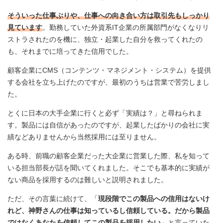
そういった仕事ぶりや、仕事への向き合い方は取引先もしっかり
見ています
。勤務していた外資系IT企業の所属部門がなくなりリ
ストラされたのを機に、独立・起業した自分を救ってくれたの
も、それまでに培ってきた信用でした。
顧客企業にCMS（コンテンツ・マネジメント・システム）を提供
する会社を立ち上げたのですが、最初のうちは営業で苦労しまし
た。
とくに日本の大手企業に行くと必ず「実績は？」と尋ねられま
す。製品には自信があったのですが、起業したばかりの会社に実
績などありませんから当然採用には至りません。
ある時、前職の顧客企業だった大企業に営業した際、私を知って
いる担当部長が話を聞いてくれました。そこでも基本的に実績が
ない商品を採用するのは難しいと説明されました。
ただ、その言葉に続けて、「
現段階でこの製品への信用はないけ
れど、神野さんの仕事は知っているし信頼している。だから製品
ではなくあなたを信頼してこの製品を採用したい
」と言っていた