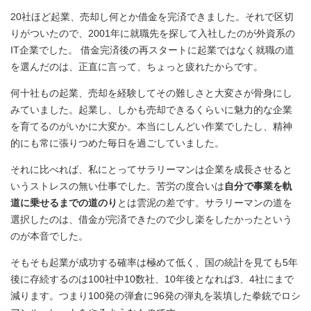
20社ほど起業、売却し何とか借金を完済できました。それで区切
りがついたので、2001年に就職先を探して入社したのが外資系の
IT企業でした。 借金完済後の再スタートに起業ではなく就職の道
を選んだのは、正直に言って、ちょっと疲れたからです。
何十社もの起業、売却を経験してその難しさと大変さが骨身にし
みていました。起業し、しかも売却できるくらいに魅力的な企業
を育てるのがいかに大変か。本当にしんどい作業でしたし、精神
的にも常に張りつめた毎日を過ごしていました。
それに比べれば、私にとってサラリーマンは企業を成長させると
いうストレスの無い仕事でした。苦労の度合いは
自分で事業を軌
道に乗せるまでの道のり
とは雲泥の差です。サラリーマンの道を
選択したのは、借金が完済できたので少し楽をしたかったという
のが本音でした。
そもそも起業が成功する確率は極めて低く、国の統計を見ても5年
後に存続するのは100社中10数社、10年後となれば3、4社にまで
減ります。つまり100発の弾倉に96発の弾丸を装填した拳銃でロシ