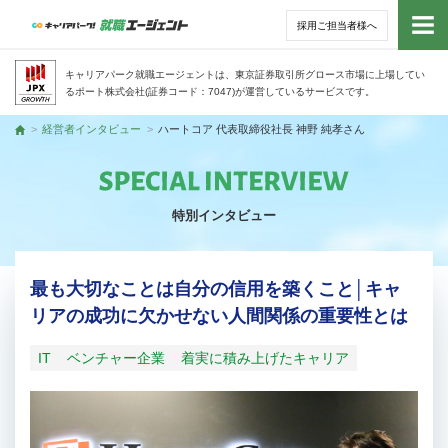
採用ご担当者様へ
トッ
キャリアパーク就職エージェントは、東京証券取引所グロース市場に上場してい
るポート株式会社(証券コード：7047)が運営しているサービスです。
サー
経営者インタビュー
ハートコア 代表取締役社長 神野 純孝さん
トップ
アド
特別インタビュー
利用
就活
最も大切なことは自分の信用を築くこと│キャ
リアの成功に欠かせない人間関係の重要性とは
経営
IT
ベンチャー企業
着実に積み上げたキャリア
無料