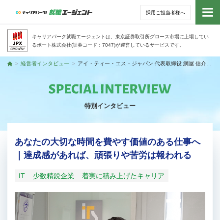
採用ご担当者様へ
トッ
キャリアパーク就職エージェントは、東京証券取引所グロース市場に上場してい
るポート株式会社(証券コード：7047)が運営しているサービスです。
サー
経営者インタビュー
アイ・ティー・エス・ジャパン 代表取締役 網屋 信介さん
トップ
アド
特別インタビュー
利用
就活
あなたの大切な時間を費やす価値のある仕事へ
｜達成感があれば、頑張りや苦労は報われる
経営
IT
少数精鋭企業
着実に積み上げたキャリア
無料