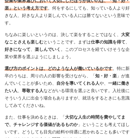
企業や業界選びにおいて大切にしたほうが良いのは、「知・好・
楽」という考え方です
。何をするにしても、知っている人より好
きな人、好きな人より楽しんでいる人には勝てないという意味で
す。
ちなみに楽しいというのは、決して楽をすることではなく、
大変
なことさえも楽しむ
ということです。まずは
仕事の知識を得て
、
好きになって
、
楽しんでいく
。このプロセスを経ていけそうな企
業や業界を選ぶようにしましょう。
選び方のポイントは、どのような人が働いているかです
。特に新
卒のうちは、周りの人の影響を受けながら、「
知・好・楽
」が進
んでいくことが多いため、
自分を導いてくれる人
や、
一緒に働き
たい人
、
尊敬する人
などがいる環境を選ぶと良いです。入社後に
そういう人に出会う場合もありますが、就活をするときにも意識
してみてくださいね。
また、仕事を決めるときは、「
大切な人生の時間を費やしてま
で、チャレンジする価値があるものか
」ということも考えてほし
いです。どうしても目先の給料や待遇に惹かれることも多いです