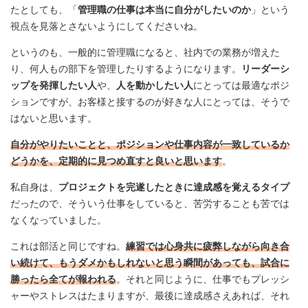
たとしても、「
管理職の仕事は本当に自分がしたいのか
」という
視点を見落とさないようにしてくださいね。
というのも、一般的に管理職になると、社内での業務が増えた
り、何人もの部下を管理したりするようになります。
リーダーシ
ップを発揮したい人
や、
人を動かしたい人
にとっては最適なポジ
ションですが、お客様と接するのが好きな人にとっては、そうで
はないと思います。
自分がやりたいことと、ポジションや仕事内容が一致しているか
どうかを、定期的に見つめ直すと良いと思います
。
私自身は、
プロジェクトを完遂したときに達成感を覚えるタイプ
だったので、そういう仕事をしていると、苦労することも苦では
なくなっていました。
これは部活と同じですね。
練習では心身共に疲弊しながら向き合
い続けて、もうダメかもしれないと思う瞬間があっても、試合に
勝ったら全てが報われる
。それと同じように、仕事でもプレッシ
ャーやストレスはたまりますが、最後に達成感さえあれば、それ