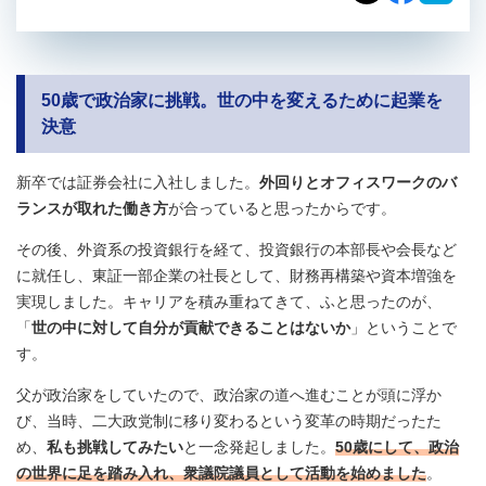
50歳で政治家に挑戦。世の中を変えるために起業を
決意
新卒では証券会社に入社しました。
外回りとオフィスワークのバ
ランスが取れた働き方
が合っていると思ったからです。
その後、外資系の投資銀行を経て、投資銀行の本部長や会長など
に就任し、東証一部企業の社長として、財務再構築や資本増強を
実現しました。キャリアを積み重ねてきて、ふと思ったのが、
「
世の中に対して自分が貢献できることはないか
」ということで
す。
父が政治家をしていたので、政治家の道へ進むことが頭に浮か
び、当時、二大政党制に移り変わるという変革の時期だったた
め、
私も挑戦してみたい
と一念発起しました。
50歳にして、政治
の世界に足を踏み入れ、衆議院議員として活動を始めました
。