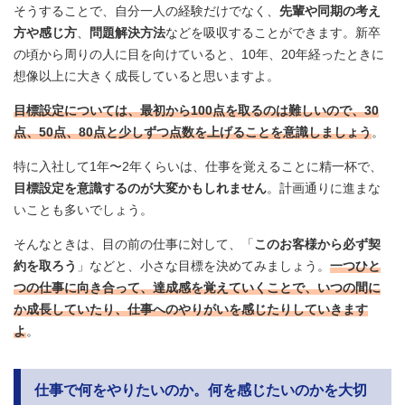
そうすることで、自分一人の経験だけでなく、
先輩や同期の考え
方や感じ方
、
問題解決方法
などを吸収することができます。新卒
の頃から周りの人に目を向けていると、10年、20年経ったときに
想像以上に大きく成長していると思いますよ。
目標設定については、最初から100点を取るのは難しいので、30
点、50点、80点と少しずつ点数を上げることを意識しましょう
。
特に入社して1年〜2年くらいは、仕事を覚えることに精一杯で、
目標設定を意識するのが大変かもしれません
。計画通りに進まな
いことも多いでしょう。
そんなときは、目の前の仕事に対して、「
このお客様から必ず契
約を取ろう
」などと、小さな目標を決めてみましょう。
一つひと
つの仕事に向き合って、達成感を覚えていくことで、いつの間に
か成長していたり、仕事へのやりがいを感じたりしていきます
よ
。
仕事で何をやりたいのか。何を感じたいのかを大切