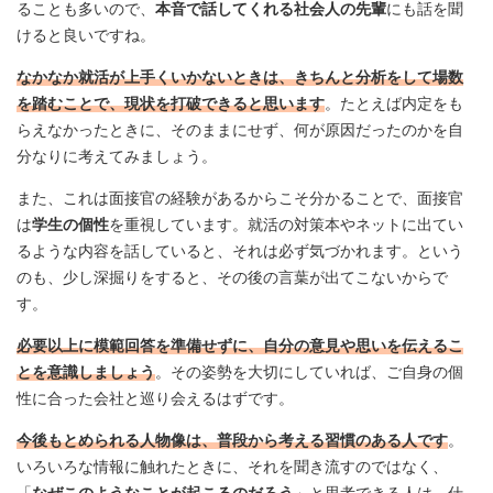
ることも多いので、
本音で話してくれる社会人の先輩
にも話を聞
けると良いですね。
なかなか就活が上手くいかないときは、きちんと分析をして場数
を踏むことで、現状を打破できると思います
。たとえば内定をも
らえなかったときに、そのままにせず、何が原因だったのかを自
分なりに考えてみましょう。
また、これは面接官の経験があるからこそ分かることで、面接官
は
学生の個性
を重視しています。就活の対策本やネットに出てい
るような内容を話していると、それは必ず気づかれます。という
のも、少し深掘りをすると、その後の言葉が出てこないからで
す。
必要以上に模範回答を準備せずに、自分の意見や思いを伝えるこ
とを意識しましょう
。その姿勢を大切にしていれば、ご自身の個
性に合った会社と巡り会えるはずです。
今後もとめられる人物像は、普段から考える習慣のある人です
。
いろいろな情報に触れたときに、それを聞き流すのではなく、