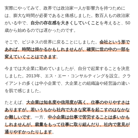
実際にやってみて、政界では政治家一人が影響力を持つために
は、膨大な時間が必要であると痛感しました。数百人もの政治家
がいる中で、
自分の存在感を大きくしていくこと
を考えると、50
歳から始めるのでは遅かったのです。
そこで、ビジネスの世界に戻ることにしました。
会社という形で
あれば、時間は掛かるかもしれませんが、確実に世の中の一部を
変えていくことはできます
。
今までは大企業に勤めていましたが、自分で起業することを決意
しました。2013年、エス・エー・コンサルティングを設立。クラ
イアントの多くは中小企業で、大企業との組織論や経営論の違い
を肌で感じました。
たとえば、
大企業は知名度や信用度が高く、仕事のやりやすさは
ありますが、若いうちから社内で大きな変革を起こすのはなかな
か難しいです
。一方、
中小企業は仕事で苦労することは多いかも
しれませんが、裁量をもって仕事に取り組んだり、社内で意見が
通りやすかったりします
。