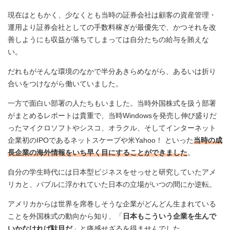
現在はともかく、少なくとも当時の証券会社は顧客の資産管理・
運用より証券会社としての手数料稼ぎが最優先で、かつそれを改
善しようにも収益が落ちてしまっては自分たちの給与を賄えな
い。
だれもがそんな環境のなかで半分あきらめながら、あるいは折り
合いをつけながら働いていました。
一方で面白い部署の人たちもいました。当時外国株式を扱う部署
がまとめるレポートは貴重で、当時Windowsを発売し伸び盛りだ
ったマイクロソフトやシスコ、オラクル、そしてインターネット
企業初のIPOであるネットスケープや米Yahoo！ といった
当時の成
長企業の海外情報をいち早く目にすることができました
。
自分の学生時代には日本型ビジネスをせっせと研究していたアメ
リカと、バブルに浮かれていた日本の立場がいつの間にか逆転。
アメリカからは世界を席巻しそうな企業がどんどん生まれている
ことを外国株式の動向から知り、「
日本もこういう企業を生んで
いかなければ駄目だ
」と痛感せざるを得ませんでした。