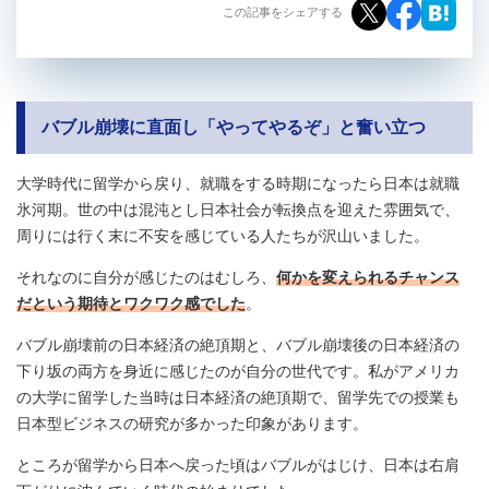
この記事をシェアする
バブル崩壊に直面し「やってやるぞ」と奮い立つ
大学時代に留学から戻り、就職をする時期になったら日本は就職
氷河期。世の中は混沌とし日本社会が転換点を迎えた雰囲気で、
周りには行く末に不安を感じている人たちが沢山いました。
それなのに自分が感じたのはむしろ、
何かを変えられるチャンス
だという期待とワクワク感でした
。
バブル崩壊前の日本経済の絶頂期と、バブル崩壊後の日本経済の
下り坂の両方を身近に感じたのが自分の世代です。私がアメリカ
の大学に留学した当時は日本経済の絶頂期で、留学先での授業も
日本型ビジネスの研究が多かった印象があります。
ところが留学から日本へ戻った頃はバブルがはじけ、日本は右肩