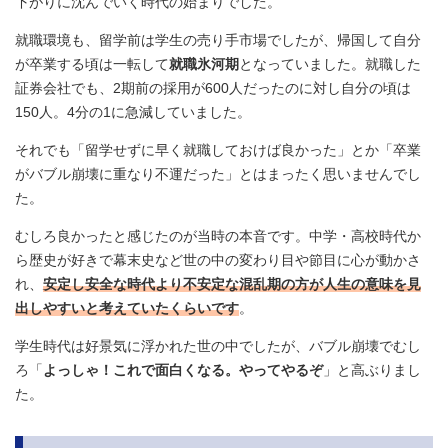
下がりに沈んでいく時代の始まりでした。
就職環境も、留学前は学生の売り手市場でしたが、帰国して自分
が卒業する頃は一転して
就職氷河期
となっていました。就職した
証券会社でも、2期前の採用が600人だったのに対し自分の頃は
150人。4分の1に急減していました。
それでも「留学せずに早く就職しておけば良かった」とか「卒業
がバブル崩壊に重なり不運だった」とはまったく思いませんでし
た。
むしろ良かったと感じたのが当時の本音です。中学・高校時代か
ら歴史が好きで幕末史など世の中の変わり目や節目に心が動かさ
れ、
安定し安全な時代より不安定な混乱期の方が人生の意味を見
出しやすいと考えていたくらいです
。
学生時代は好景気に浮かれた世の中でしたが、バブル崩壊でむし
ろ「
よっしゃ！これで面白くなる。やってやるぞ
」と高ぶりまし
た。