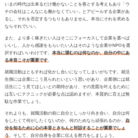
いまの時代は出来るだけ働かないことを善とする考えもあり「ウ
チの会社はこんなにも働かなくていい」とアピールする企業があ
るし、それを否定するつもりもありません。本当にそれを求める
ならそれでいい。
また、より多く稼ぎたい人はそこにフォーカスして企業を選べば
いいし、人から感謝をもらいたい人はそのような企業やNPOを選
択すればいいわけです。
本当に望むのは何なのか、自分の中にあ
る本音こそが重要です
。
就職活動はともすれば化かし合いになってしまいがちです。就活
生側には企業にこう見られたいという思いがあり、企業側には就
活生にこう見てほしいとの期待があり、その意図を叶えるために
は互いにテクニックが必要な点は認めますが、本質的に言えば無
駄な作業でしょう。
それよりも、就職活動の前に自分としっかり向き合い、自分は何
をしたくて何がしたくないのか、何のためなら頑張れるのか。
自
分を知るために心の本音ときちんと対話することが重要でしょ
う
。そして、自分自身を企業に伝える努力をしましょう。