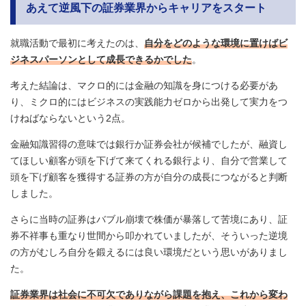
あえて逆風下の証券業界からキャリアをスタート
就職活動で最初に考えたのは、
自分をどのような環境に置けばビ
ジネスパーソンとして成長できるかでした
。
考えた結論は、マクロ的には金融の知識を身につける必要があ
り、ミクロ的にはビジネスの実践能力ゼロから出発して実力をつ
けねばならないという2点。
金融知識習得の意味では銀行か証券会社が候補でしたが、融資し
てほしい顧客が頭を下げて来てくれる銀行より、自分で営業して
頭を下げ顧客を獲得する証券の方が自分の成長につながると判断
しました。
さらに当時の証券はバブル崩壊で株価が暴落して苦境にあり、証
券不祥事も重なり世間から叩かれていましたが、そういった逆境
の方がむしろ自分を鍛えるには良い環境だという思いがありまし
た。
証券業界は社会に不可欠でありながら課題を抱え、これから変わ