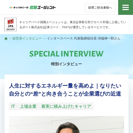
採用ご担当者様へ
トッ
キャリアパーク就職エージェントは、東京証券取引所グロース市場に上場してい
るポート株式会社(証券コード：7047)が運営しているサービスです。
サー
経営者インタビュー
インタースペース 代表取締役社長 河端伸一郎さん
トップ
アド
特別インタビュー
利用
就活
人生に対するエネルギー量を高めよ｜なりたい
自分との“差”と向き合うことが企業選びの近道
経営
IT
上場企業
着実に積み上げたキャリア
無料