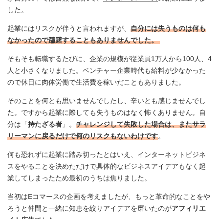
した。
起業にはリスクが伴うと言われますが、
自分には失うものは何も
なかったので躊躇することもありませんでした。
そもそも転職するたびに、企業の規模が従業員1万人から100人、4
人と小さくなりました。ベンチャー企業時代も給料が少なかった
ので休日に肉体労働で生活費を稼いだこともありました。
そのことを何とも思いませんでしたし、辛いとも感じませんでし
た。ですから起業に際しても失うものはなく怖くありません。自
分は「
持たざる者
」。
チャレンジして失敗した場合は、またサラ
リーマンに戻るだけで何のリスクもないわけです
。
何も恐れずに起業に踏み切ったとはいえ、インターネットビジネ
スをやることを決めただけで具体的なビジネスアイデアもなく起
業してしまったため最初のうちは焦りました。
当初はEコマースの企画を考えましたが、もっと革命的なことをや
ろうと仲間と一緒に知恵を絞りアイデアを磨いたのが
アフィリエ