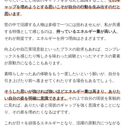
やりたいことと現状のギャップをきちんと認識すること。
そのギ
ャップを埋めようとする思いこそが自分の行動を生み出すのだと
思います
。
世の中で活躍する人物は多様で一つには括れませんが、私が共通
する特徴として感じるのは、
持っているエネルギー量が高い人
。
それが前提です。エネルギーを持つ理由はさまざまです。
向上心や自己実現意欲といったプラスの欲求もあれば、コンプレ
ックスを感じたり悔しさを味わった経験といったマイナスの要素
が原動力になることもあります。
素晴らしかったあの体験をもう一度したいという願いが、自分を
引き上げたり前へ進ませてくれたりする場合もあるでしょう。
そうした思いが強ければ強いほどエネルギー量は高まり、ありた
い自分の姿を明確に意識できます。
その上で自分の現状を客観的
に見れば、ありたい姿と現状のギャップを強く意識することにな
り、その差を埋めたくなるはずです。
これが日々を頑張るエネルギーとなり、活躍の原動力につながる