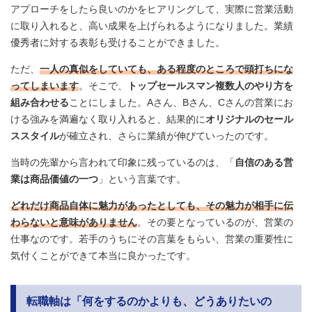
アプローチをしたら良いのかをヒアリングして、実際に営業活動
に取り入れると、高い成果を上げられるようになりました。業績
優秀者に対する表彰も受けることができました。
ただ、
一人の真似をしていても、ある程度のところで頭打ちにな
ってしまいます
。そこで、
トップセールスマン複数人のやり方を
組み合わせる
ことにしました。Aさん、Bさん、Cさんの営業にお
ける強みを満遍なく取り入れると、結果的に
オリジナルのセール
ススタイル
が確立され、さらに業績が伸びていったのです。
当時の先輩から言われて印象に残っているのは、「
自信のある営
業は商品価値の一つ
」という言葉です。
どれだけ商品自体に魅力があったとしても、その魅力が相手に伝
わらないと意味がありません
。その要となっているのが、営業の
仕事なのです。若手のうちにその言葉をもらい、営業の重要性に
気付くことができて本当に良かったです。
転職軸は「何をするのかよりも、どうありたいの