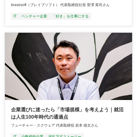
bravesoft（ブレイブソフト） 代表取締役社長 菅澤 英司さん
IT
ベンチャー企業
「好き」を仕事にする
企業選びに迷ったら「市場規模」を考えよう｜就活
は人生100年時代の通過点
フューチャー・スクウェア 代表取締役 岩本 雄太さん
IT
少数精鋭企業
波乱万丈ストーリー