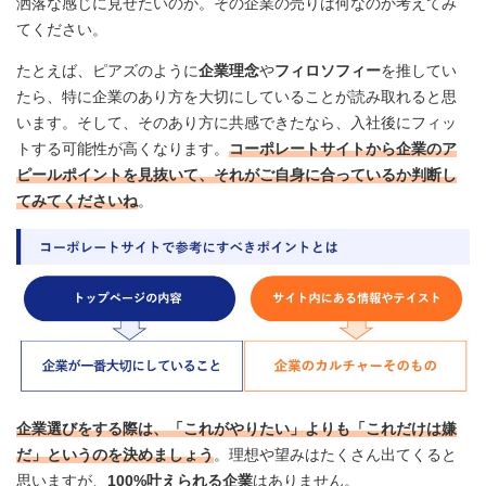
洒落な感じに見せたいのか。その企業の売りは何なのか考えてみ
てください。
たとえば、ピアズのように
企業理念
や
フィロソフィー
を推してい
たら、特に企業のあり方を大切にしていることが読み取れると思
います。そして、そのあり方に共感できたなら、入社後にフィッ
トする可能性が高くなります。
コーポレートサイトから企業のア
ピールポイントを見抜いて、それがご自身に合っているか判断し
てみてくださいね
。
企業選びをする際は、「これがやりたい」よりも「これだけは嫌
だ」というのを決めましょう
。理想や望みはたくさん出てくると
思いますが、
100%叶えられる企業
はありません。