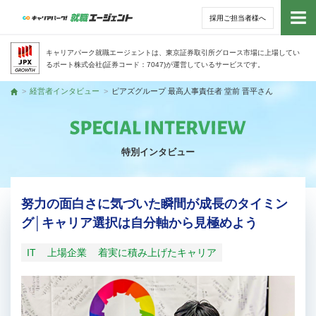
採用ご担当者様へ
トッ
キャリアパーク就職エージェントは、東京証券取引所グロース市場に上場してい
るポート株式会社(証券コード：7047)が運営しているサービスです。
サー
経営者インタビュー
ピアズグループ 最高人事責任者 堂前 晋平さん
トップ
アド
特別インタビュー
利用
就活
努力の面白さに気づいた瞬間が成長のタイミン
グ│キャリア選択は自分軸から見極めよう
経営
IT
上場企業
着実に積み上げたキャリア
無料