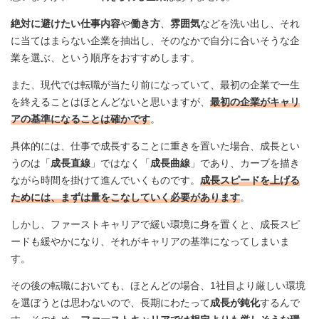
絶対に避けたい仕事内容
や
働き方
、
雰囲気
などを洗い出し、それ
に当てはまらない企業を抽出し、そのなかで自分に合いそうな企
業を選ぶ、という順序をおすすめします。
また、現代では転職が当たり前になっていて、最初の企業で一生
を終えることはほとんどないと思いますが、
最初の企業がキャリ
アの基準になることは確かです
。
具体的には、仕事で成長することに重きを置いた場合、成長とい
うのは「
成長直線
」ではなく「
成長曲線
」であり、カーブを描き
ながら時間を掛けて進んでいくものです。
成長スピードを上げる
ためには、まずは量をこなしていく必要があります
。
しかし、ファーストキャリアで緩い環境に身を置くと、成長スピ
ードも緩やかになり、それがキャリアの基準になってしまいま
す。
その後の転職においても、ほとんどの場合、1社目より厳しい環境
を選ぼうとは思わないので、長期にわたって
成長が鈍化
するんで