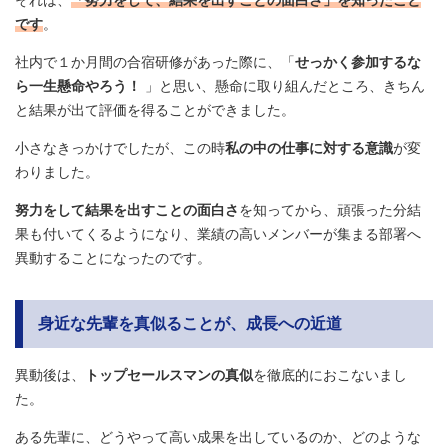
です
。
社内で１か月間の合宿研修があった際に、「
せっかく参加するな
ら一生懸命やろう！
」と思い、懸命に取り組んだところ、きちん
と結果が出て評価を得ることができました。
小さなきっかけでしたが、この時
私の中の仕事に対する意識
が変
わりました。
努力をして結果を出すことの面白さ
を知ってから、頑張った分結
果も付いてくるようになり、業績の高いメンバーが集まる部署へ
異動することになったのです。
身近な先輩を真似ることが、成長への近道
異動後は、
トップセールスマンの真似
を徹底的におこないまし
た。
ある先輩に、どうやって高い成果を出しているのか、どのような