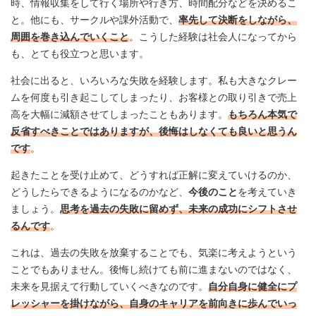
時、情報収集をして行く場所や行き方、時間配分などを決めるこ
と。他にも、サークルや課外活動で、
率先して決断をしながら、
周囲を巻き込んでいくこと
。こうした経験は社会人になってから
も、とても役立つと思います。
社会に出ると、いろいろな失敗を経験します。私も大きなクレー
ムを何度も引き起こしてしまったり、お客様との取り引きで売上
高を大幅に減額させてしまったこともあります。
もちろん本気で
反省すべきことではありますが、後悔はしなくても良いと思うん
です
。
起きたことを受け止めて、どうすれば正解に変えていけるのか、
どうしたらできるようになるのかなど、
今後のこと
を考えていき
ましょう。
思考を過去の失敗に留めず、未来の成功にシフトさせ
るんです
。
これは、過去の失敗を放棄することでも、気楽に考えようという
ことでもありません。後悔し続けても前に進まないのではなく、
未来を見据えて行動していくべきなのです。
自分自身に健全にプ
レッシャーを掛けながら、自身のキャリアを前向きに歩んでいっ