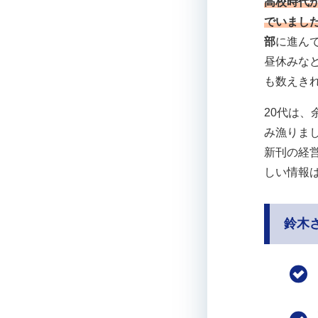
高校時代
でいまし
部
に進ん
昼休みな
も数えき
20代は、
み漁りま
新刊の経
しい情報
鈴木