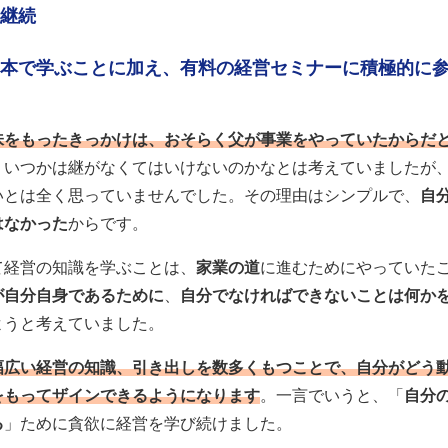
継続
本で学ぶことに加え、有料の経営セミナーに積極的に
味をもったきっかけは、おそらく父が事業をやっていたからだ
、いつかは継がなくてはいけないのかなとは考えていましたが
いとは全く思っていませんでした。その理由はシンプルで、
自
はなかった
からです。
て経営の知識を学ぶことは、
家業の道
に進むためにやっていた
が自分自身であるために
、
自分でなければできないことは何か
ようと考えていました。
幅広い経営の知識、引き出しを数多くもつことで、自分がどう
をもってザインできるようになります
。一言でいうと、「
自分
る
」ために貪欲に経営を学び続けました。