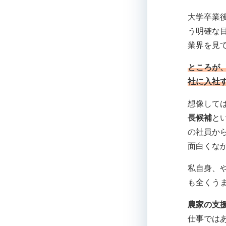
大学卒業
う明確な
業界を見
ところが
社に入社
想像して
長候補
と
の社員か
面白くな
私自身、
も全くう
農家の支
仕事では