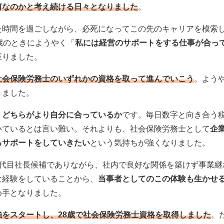
何なのかと考え続ける日々となりました
。
た時間を過ごしながら、必死になってこの先のキャリアを模索
歳のときにようやく「
私には経営のサポートをする仕事が合っ
至りました。
社会保険労務士のいずれかの資格を取って進んでいこう
。よう
きました。
、
どちらがより自分に合っているか
です。毎日数字と向き合う
いているとは言い難い。それよりも、社会保険労務士として
企
るサポートをしていきたい
という気持ちが強くなりました。
3代目社長候補でありながら、社内で良好な関係を築けず事業継
な経験をしていることから、
当事者としてのこの体験も生かせ
め手となりました。
強をスタートし、28歳で社会保険労務士資格を取得しました
。