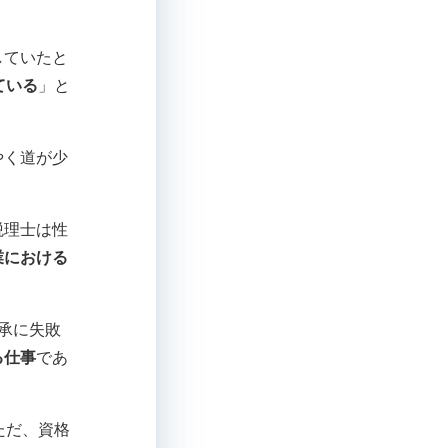
していたと
ている
」と
やく道が少
税理士は性
業における
承に失敗
る仕事
であ
ただ、資格