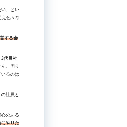
たい
、とい
捉え色々な
経営する会
。
3代目社
せん。周り
ているのは
存の社員と
関心のある
当にやりた