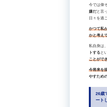
今では偉
嫌だ
と言
日々を過
かつて私
かと考え
私自身は
トする
と
ことがで
今将来を
やすため
26
ート