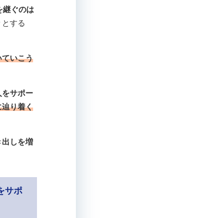
を継ぐのは
々とする
いていこう
人をサポー
に辿り着く
き出しを増
をサポ