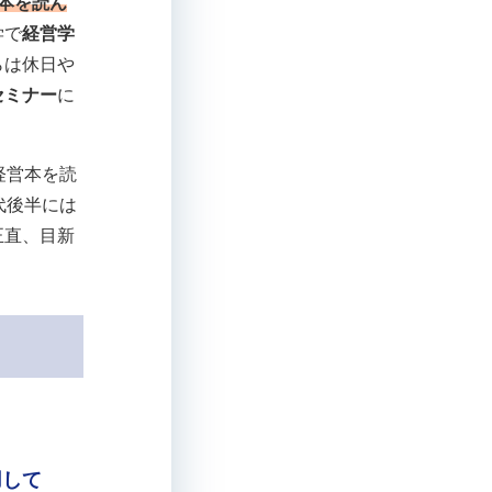
本を読ん
学で
経営学
らは休日や
セミナー
に
経営本を読
代後半には
正直、目新
用して