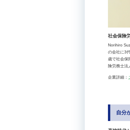
社会保険労
Norihi
の会社に3
歳で社会保
険労務士法
企業詳細：
自分