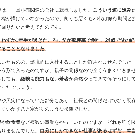
後は、一旦小売関連の会社に就職しました。
こういう道に進み
目標が描けていなかったので、良くも悪くも20代は修行期間と
て回りたいと考えてたのです。
、わずか1年半が過ぎたころに父が脳梗塞で倒れ、24歳で父の
することとなりました
。
はいたものの、環境的に入社することしか許されませんでした
いう形で入ったのですが、親子の関係なので全くうまくいきま
らしても、
経験も能力もない若者
が突然やってきて偉そうにし
かったでしょう。
やや天狗になっていた部分もあり、社長との関係だけでなく既
まくいかず八方塞がりのような状態でした。
援
や
飲食業
など複数の事業をやっていたのですが、どれも強く
ありませんでした。
自分にしかできない仕事があるはずだ、本