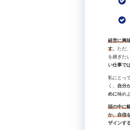
経営に興
す
。ただ
を継ぎた
い仕事で
私にとっ
く、
自分
めに
極め
頭の中に
か、自信
ザインす