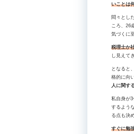
いことは
悶々とし
ころ、26
気づくに
税理士か
し見えて
となると
格的に向
人に関す
私自身が
するよう
る点も決
すぐに勉