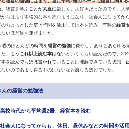
から経営の勉強にはまり、週に平均2冊のペースで経営に関する
た
。経営を学ぶことが素直に楽しく、大好きだったのです。大
でからはより本格的な本を読むようになり、社会人になってか
どのちょっとした空き時間を活用しては本を読み、有料の
経営
れないほど足を運びました。
余暇のほとんどの時間を
経営の勉強
に費やし、ありとあらゆる
した。
もうこれ以上読む本はない
というくらい読んだので、20
営本を読んでもほぼ書かれていることは理解できている状態、
はないのであまり得るものはないなと感じるほどでした。
さんの経営の勉強法
高校時代から平均週2冊、経営本を読む
社会人になってからも、休日、昼休みなどの時間を活