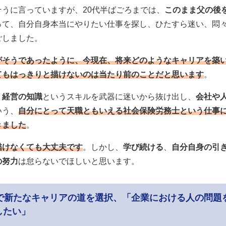
そうに言っていますが、20代半ばごろまでは、
このまま父の後
って、自分自身本当にやりたい仕事を探し、ひたすら迷い、悶
ごしました。
がそうであったように、今現在、将来どのようなキャリアを築
てもはっきりと描けないのは当たり前のことだと思います
。
、
経営の知識
というスキルを武器に迷いから抜け出し、
会社や
いう、
自分にとって天職ともいえる社会保険労務士という仕事
きました
。
描けなくても大丈夫です
。しかし、
学び続ける
、
自分自身の引
の努力
は怠らないでほしいと思います。
歳で新たなキャリアの道を選択、「企業における人の問題
したい」