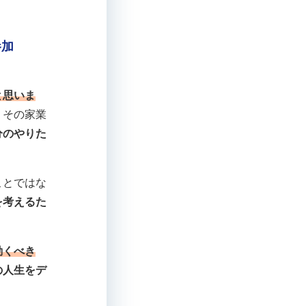
参加
と思いま
、その家業
分のやりた
ことではな
を考えるた
動くべき
の人生をデ