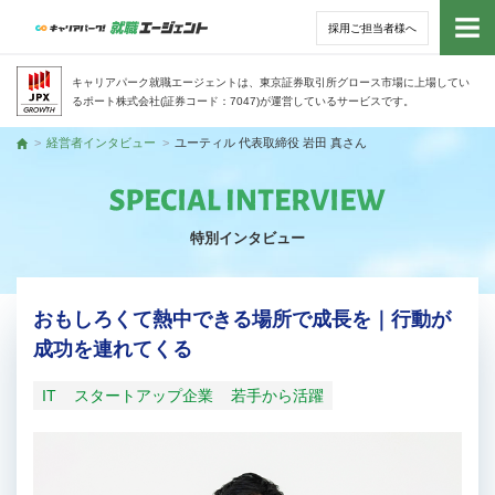
採用ご担当者様へ
トッ
キャリアパーク就職エージェントは、東京証券取引所グロース市場に上場してい
るポート株式会社(証券コード：7047)が運営しているサービスです。
サー
経営者インタビュー
ユーティル 代表取締役 岩田 真さん
トップ
アド
特別インタビュー
利用
就活
おもしろくて熱中できる場所で成長を｜行動が
成功を連れてくる
経営
IT
スタートアップ企業
若手から活躍
無料