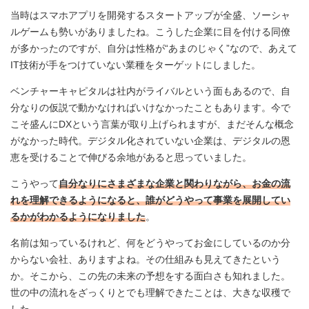
当時はスマホアプリを開発するスタートアップが全盛、ソーシャ
ルゲームも勢いがありましたね。こうした企業に目を付ける同僚
が多かったのですが、自分は性格が“あまのじゃく”なので、あえて
IT技術が手をつけていない業種をターゲットにしました。
ベンチャーキャピタルは社内がライバルという面もあるので、自
分なりの仮説で動かなければいけなかったこともあります。今で
こそ盛んにDXという言葉が取り上げられますが、まだそんな概念
がなかった時代。デジタル化されていない企業は、デジタルの恩
恵を受けることで伸びる余地があると思っていました。
こうやって
自分なりにさまざまな企業と関わりながら、お金の流
れを理解できるようになると、誰がどうやって事業を展開してい
るかがわかるようになりました
。
名前は知っているけれど、何をどうやってお金にしているのか分
からない会社、ありますよね。その仕組みも見えてきたという
か。そこから、この先の未来の予想をする面白さも知れました。
世の中の流れをざっくりとでも理解できたことは、大きな収穫で
した。