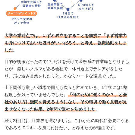
大学卒業時点では、いずれ独立をすることを前提に「まず営業力
を身につけておいたほうがいいだろう」と考え、就職活動をしま
した
。
目的が明確だったので1社だけを受けて金融系の営業職となりまし
たが、厳しいノルマがある会社で、休日返上でテレアポをした
り、飛び込み営業をしたりと、かなりハードな環境でした。
上下関係も厳しい職場で同期も次々と辞めていき、1年後には1割
程度しか残っていませんでした。
「何のために働くのか？」と会
社のあり方に疑問を覚えるようになり、その環境で働く意義が見
出せなくなった結果、2年間で退社を決めました
。
続く2社目は、IT業界を選びました。これからの時代に必要になる
であろうITスキルを身に付けたい、と考えたのが理由です。