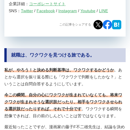
企業詳細：
コーポレートサイト
SNS：
Twitter
/
Facebook
/
Instagram
/
Youtube
/
LINE
この記事をシェアする
就職は、ワクワクを見つける旅である。
私が、やろう！と決める判断基準は、ワクワクするかどうか
。あ
とから選択を振り返る際にも「ワクワクで判断をしたかな？」と
いうことは自問自答するようにしています。
今この瞬間、自分の心にワクワクが生まれていなくても、将来ワ
クワクが生まれそうな選択肢だったり、相手をワクワクさせられ
る選択肢だったりすれば、それで十分です
。ワクワクする瞬間を
想像できれば、目の前のしんどいことは苦ではなくなります。
最近知ったことですが、漫画家の藤子F不二雄先生は、結論を決め