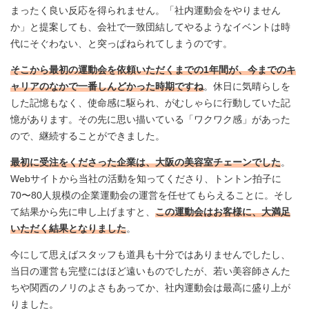
まったく良い反応を得られません。「社内運動会をやりません
か」と提案しても、会社で一致団結してやるようなイベントは時
代にそぐわない、と突っぱねられてしまうのです。
そこから最初の運動会を依頼いただくまでの1年間が、今までのキ
ャリアのなかで一番しんどかった時期ですね
。休日に気晴らしを
した記憶もなく、使命感に駆られ、がむしゃらに行動していた記
憶があります。その先に思い描いている「ワクワク感」があった
ので、継続することができました。
最初に受注をくださった企業は、大阪の美容室チェーンでした
。
Webサイトから当社の活動を知ってくださり、トントン拍子に
70〜80人規模の企業運動会の運営を任せてもらえることに。そし
て結果から先に申し上げますと、
この運動会はお客様に、大満足
いただく結果となりました
。
今にして思えばスタッフも道具も十分ではありませんでしたし、
当日の運営も完璧にはほど遠いものでしたが、若い美容師さんた
ちや関西のノリのよさもあってか、社内運動会は最高に盛り上が
りました。