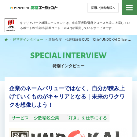
採用ご担当者様へ
トッ
キャリアパーク就職エージェントは、東京証券取引所グロース市場に上場してい
るポート株式会社(証券コード：7047)が運営しているサービスです。
サー
経営者インタビュー
運動会屋 代表取締役CUO（Chief UNDOKAI Officer） 米司 隆明さん
トップ
アド
特別インタビュー
利用
就活
企業のネームバリューではなく、自分が積み上
げていくものがキャリアとなる｜未来のワクワ
経営
クを想像しよう！
無料
サービス
少数精鋭企業
「好き」を仕事にする