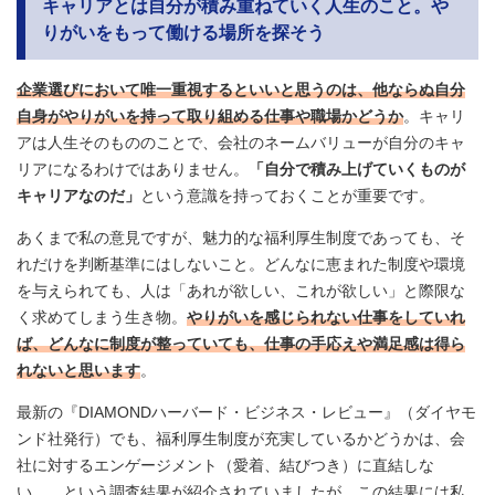
キャリアとは自分が積み重ねていく人生のこと。や
りがいをもって働ける場所を探そう
企業選びにおいて唯一重視するといいと思うのは、他ならぬ自分
自身がやりがいを持って取り組める仕事や職場かどうか
。キャリ
アは人生そのもののことで、会社のネームバリューが自分のキャ
リアになるわけではありません。
「自分で積み上げていくものが
キャリアなのだ」
という意識を持っておくことが重要です。
あくまで私の意見ですが、魅力的な福利厚生制度であっても、そ
れだけを判断基準にはしないこと。どんなに恵まれた制度や環境
を与えられても、人は「あれが欲しい、これが欲しい」と際限な
く求めてしまう生き物。
やりがいを感じられない仕事をしていれ
ば、どんなに制度が整っていても、仕事の手応えや満足感は得ら
れないと思います
。
最新の『DIAMONDハーバード・ビジネス・レビュー』（ダイヤモ
ンド社発行）でも、福利厚生制度が充実しているかどうかは、会
社に対するエンゲージメント（愛着、結びつき）に直結しな
い……という調査結果が紹介されていましたが、この結果には私