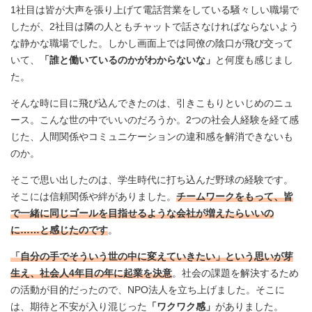
1社目は皆が大声を張り上げて電話営業をしている騒々しい職場で
したが、2社目は隣の人ともチャットで話さなければならないよう
な静かな職場でした。しかし画面上では同僚の陰口が飛び交って
いて、
「誰と働いているのかがわからないな」
と何度も感じまし
た。
そんな時に目に飛び込んできたのは、引きこもりといじめのニュ
ース。こんな世の中でいいのだろうか。2つの社会人経験を経て感
じた、人間関係やコミュニケーションの違和感を解消できないも
のか。
そこで思い出したのは、学生時代に打ち込んだ野球の経験です。
そこには信頼関係や絆がありました。
チームワークをもって、皆
で一緒に同じゴールを目指せるような会社が増えたらいいの
に……と感じたのです
。
「自分の手でそういう世の中に変えていきたい」という思いが芽
生え、社会人4年目の年に起業を決意
。社会の課題を解決するため
の活動が目的だったので、NPO法人を立ち上げました。そこに
は、期待と不安が入り混じった
「ワクワク感」
がありました。