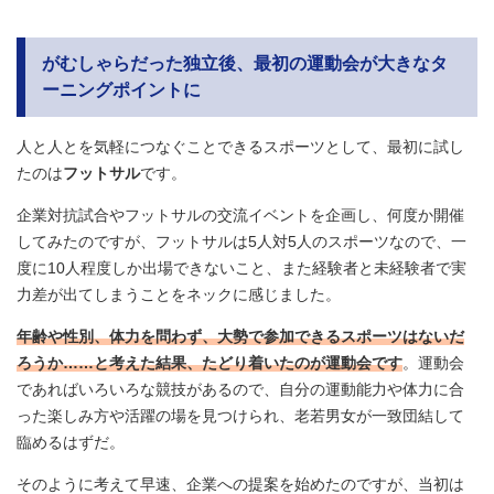
がむしゃらだった独立後、最初の運動会が大きなタ
ーニングポイントに
人と人とを気軽につなぐことできるスポーツとして、最初に試し
たのは
フットサル
です。
企業対抗試合やフットサルの交流イベントを企画し、何度か開催
してみたのですが、フットサルは5人対5人のスポーツなので、一
度に10人程度しか出場できないこと、また経験者と未経験者で実
力差が出てしまうことをネックに感じました。
年齢や性別、体力を問わず、大勢で参加できるスポーツはないだ
ろうか……と考えた結果、たどり着いたのが運動会です
。運動会
であればいろいろな競技があるので、自分の運動能力や体力に合
った楽しみ方や活躍の場を見つけられ、老若男女が一致団結して
臨めるはずだ。
そのように考えて早速、企業への提案を始めたのですが、当初は