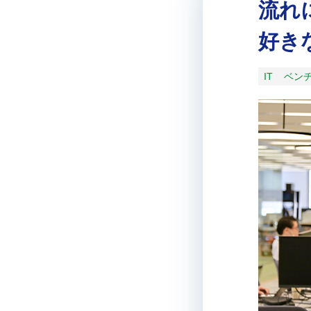
流れ
好き
IT
ベン