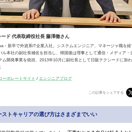
ード 代表取締役社長 藤澤徹さん
ujisawa・新卒で外資系IT企業入社。システムエンジニア、マネージャ職を
バル本社の副社長補佐を担当し、帰国後は理事として通信・メディア・
テム開発事業を統括、2013年10月に副社長として日販テクシードに加わり
職
コーポレートサイト
/
エンジニアブログ
この記事をシェアする
ーストキャリアの選び方はさまざまでいい