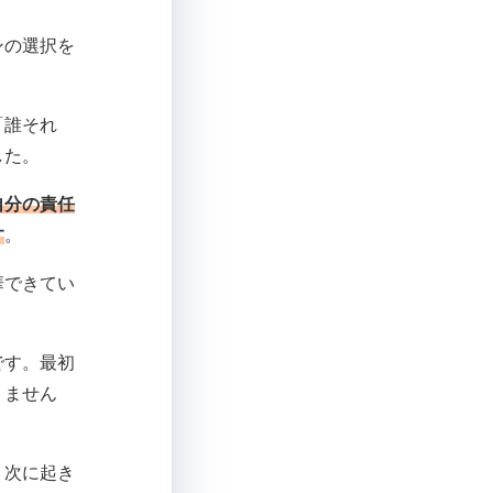
ンの選択を
「誰それ
した。
自分の責任
す
。
華できてい
です。最初
りません
、次に起き