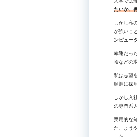
大学では
たいか、
しかし私
が強いこ
ンピュー
幸運だっ
険などの
私は志望を
順調に採
しかし入
の専門系
実用的な
た。よう
した。