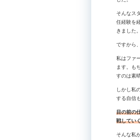
そんなス
任経験を
きました
ですから
私はファ
ます。も
すのは素
しかし私
する自信
目の前の
戦してい
そんな私