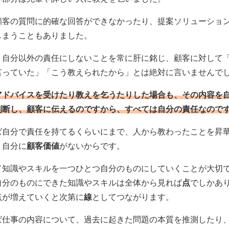
顧客の質問に的確な回答ができなかったり、提案ソリューショ
しまうこともありました。
、自分以外の責任にしないことを常に肝に銘じ、顧客に対して
言っていた」「こう教えられたから」とは絶対に言いませんで
アドバイスを受けたり教えを乞うたりした場合も、その内容を
判断し、顧客に伝えるのですから、すべては自分の責任なので
ば自分で責任を持てるくらいにまで、人から教わったことを昇
、自分に
顧客価値
がないからです。
て知識やスキルを一つひとつ自分のものにしていくことが大切
自分のものにできた知識やスキルは全体から見れば
点
でしかあ
点が増えていくと次第に
線
としてつながります。
ば仕事の内容について、過去に起きた問題の本質を推測したり