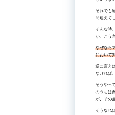
それでも
間違えて
そんな時
が、こう
なぜなら
において
逆に言え
なければ
そうやっ
のうちは
が、その
そうなれ