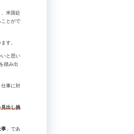
り、米国赴
ることがで
います。
いいと思い
を踏み出
、仕事に対
を見出し挑
仕事
」であ