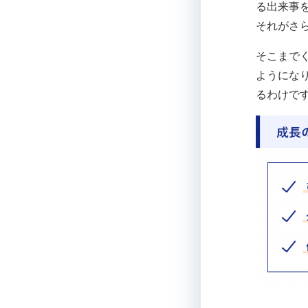
る出来事
それがさ
そこまで
ようにな
るわけで