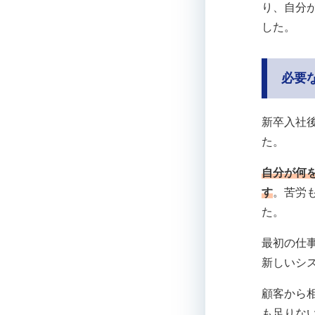
り、自分
した。
必要
新卒入社
た。
自分が何
す
。苦労
た。
最初の仕
新しいシ
顧客から
も足りな