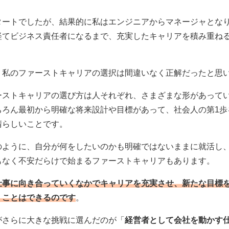
タートでしたが、結果的に私はエンジニアからマネージャとな
経てビジネス責任者になるまで、充実したキャリアを積み重ね
。
、私のファーストキャリアの選択は間違いなく正解だったと思
ーストキャリアの選び方は人それぞれ、さまざまな形があって
ちろん最初から明確な将来設計や目標があって、社会人の第1歩
晴らしいことです。
のように、自分が何をしたいのかも明確ではないままに就活し
もなく不安だらけで始まるファーストキャリアもあります。
仕事に向き合っていくなかでキャリアを充実させ、新たな目標
くことはできるのです
。
がさらに大きな挑戦に選んだのが「
経営者として会社を動かす