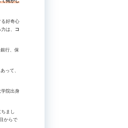
して何がし
する好奇心
る力は、
コ
ん銀行、保
もあって、
大学院出身
立ちまし
目からで