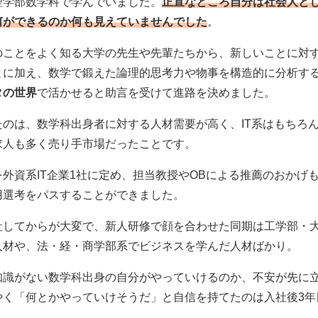
理学部数学科で学んでいました。
正直なところ自分は社会人と
何ができるのか何も見えていませんでした
。
のことをよく知る大学の先生や先輩たちから、新しいことに対
とに加え、数学で鍛えた論理的思考力や物事を構造的に分析す
タの世界
で活かせると助言を受けて進路を決めました。
たのは、数学科出身者に対する人材需要が高く、IT系はもちろ
求人も多く売り手市場だったことです。
外資系IT企業1社に定め、担当教授やOBによる推薦のおかげ
用選考をパスすることができました。
社してからが大変で、新人研修で顔を合わせた同期は工学部・
人材や、法・経・商学部系でビジネスを学んだ人材ばかり。
知識がない数学科出身の自分がやっていけるのか、不安が先に
やく「何とかやっていけそうだ」と自信を持てたのは入社後3年