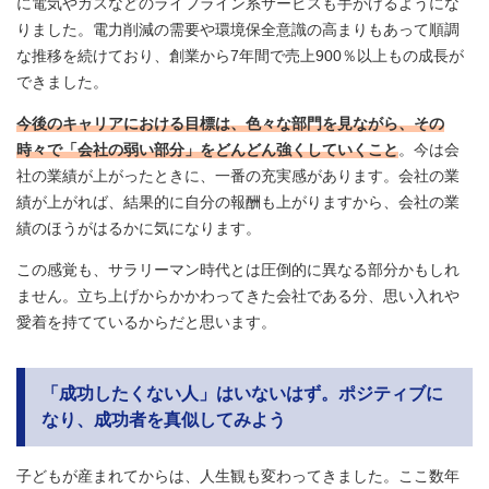
に電気やガスなどのライフライン系サービスも手がけるようにな
りました。電力削減の需要や環境保全意識の高まりもあって順調
な推移を続けており、創業から7年間で売上900％以上もの成長が
できました。
今後のキャリアにおける目標は、色々な部門を見ながら、その
時々で「会社の弱い部分」をどんどん強くしていくこと
。今は会
社の業績が上がったときに、一番の充実感があります。会社の業
績が上がれば、結果的に自分の報酬も上がりますから、会社の業
績のほうがはるかに気になります。
この感覚も、サラリーマン時代とは圧倒的に異なる部分かもしれ
ません。立ち上げからかかわってきた会社である分、思い入れや
愛着を持てているからだと思います。
「成功したくない人」はいないはず。ポジティブに
なり、成功者を真似してみよう
子どもが産まれてからは、人生観も変わってきました。ここ数年