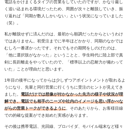
電話をかけまくるタイプの営業をしていたのですが、かなり厳し
く追い込まれる環境だったため、周囲が次々と離脱していき、振
り返れば「同期が数人しかいない」という状況になっていました
（笑）。
私が離脱せずに済んだのは、最初から順調だったからというわけ
ではありません。初受注までに半年ほどかかり、同期のなかでは
むしろ一番遅かったです。それでもその期間をしのげたのは、
「他に選択肢がなかった」ということと、学生時代に陸上部で真
剣に長距離走をやっていたので、「標準以上の忍耐力が備わって
いた」ことが理由だと思います。
1年目の後半になってからは少しずつアポイントメントが取れるよ
うになり、先輩と同行営業に行くうちに受注のヒントが見えてき
ました。
電話だけでは想像が付かなかった先方の様子や状況が理
解でき、電話でも相手のニーズや社内のイメージを思い浮かべな
がらの営業トークができるように
。そのあたりから、お客様目線
での的確な提案ができ始めた実感があります。
その後は携帯電話、光回線、プロバイダ、モバイル端末など様々