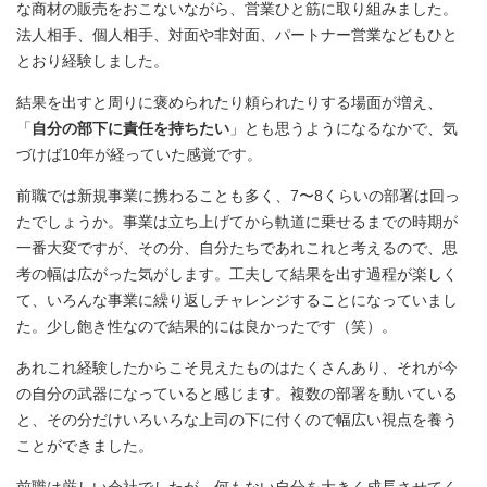
な商材の販売をおこないながら、営業ひと筋に取り組みました。
法人相手、個人相手、対面や非対面、パートナー営業などもひと
とおり経験しました。
結果を出すと周りに褒められたり頼られたりする場面が増え、
「
自分の部下に責任を持ちたい
」とも思うようになるなかで、気
づけば10年が経っていた感覚です。
前職では新規事業に携わることも多く、7〜8くらいの部署は回っ
たでしょうか。事業は立ち上げてから軌道に乗せるまでの時期が
一番大変ですが、その分、自分たちであれこれと考えるので、思
考の幅は広がった気がします。工夫して結果を出す過程が楽しく
て、いろんな事業に繰り返しチャレンジすることになっていまし
た。少し飽き性なので結果的には良かったです（笑）。
あれこれ経験したからこそ見えたものはたくさんあり、それが今
の自分の武器になっていると感じます。複数の部署を動いている
と、その分だけいろいろな上司の下に付くので幅広い視点を養う
ことができました。
前職は厳しい会社でしたが、何もない自分を大きく成長させてく