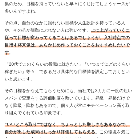
集のため、目標を持っていないと早々にくじけてしまうケースが
多いんですよね。
その点、自分のなかに譲れない目標や人生設計を持っている人
や、その芯が簡単にぶれない人は強いです。
上に上がっていくに
従って目標が変わってくることはあるでしょうが、入社時点での
目指す将来像は、あらかじめ作っておくことをおすすめしたいで
す
。
「20代でこのくらいの役職に就きたい」「いつまでにどのくらい
稼ぎたい」等々、できるだけ具体的な目標値を設定しておくとい
いと思います。
その目標をかなえてもらうためにも、当社では3カ月に一度の短い
スパンで査定をする評価制度を敷いています。昇級・昇格だけで
なく降級・降格もあるので、個々人が常にモチベーション高く取
り組んでくれている印象です。
“いいところ取り”ではなく、ちょっとした厳しさもあるなかで、
自分が出した成果はしっかり評価してもらえる
。この環境を気に