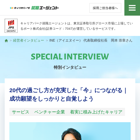
採用ご担当者様へ
トッ
キャリアパーク就職エージェントは、東京証券取引所グロース市場に上場してい
るポート株式会社(証券コード：7047)が運営しているサービスです。
サー
経営者インタビュー
INE（アイエヌイー） 代表取締役社長 岡本 崇章さん
トップ
アド
特別インタビュー
利用
就活
20代の過ごし方が充実した「今」につながる｜
成功願望をしっかりと自覚しよう
経営
サービス
ベンチャー企業
着実に積み上げたキャリア
無料