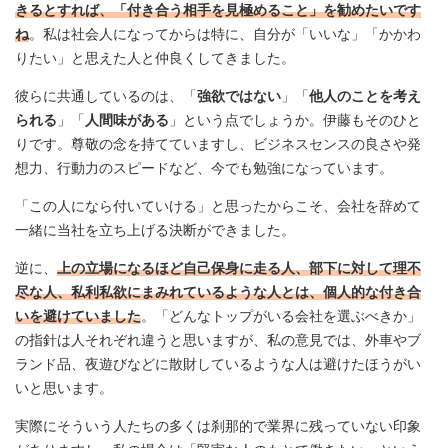
きるとすれば、「付き合う相手を見極めること」を勧めたいです
ね
。私は社会人になってからは特に、自分が「いいな」「かかわ
りたい」と思えた人と仲良くしてきました。
彼らに共通しているのは、「
強欲ではない
」「
他人のことを考え
られる
」「
人間味がある
」という点でしょうか。伊藤もそのひと
りです。尊敬の念を持てていますし、ビジネスセンスの良さや発
想力、行動力のスピードなど、今でも勉強になっています。
「この人になら付いていける」と思ったからこそ、会社を辞めて
一緒に当社を立ち上げる決断ができました。
逆に、
上の立場になるほど自己保身に走る人、部下に対して理不
尽な人、私利私欲にまみれているような人とは、個人的な付き合
いを避けていました
。「どんなトップがいる会社を選ぶべきか」
の指針は人それぞれ違うと思いますが、私の意見では、外車やブ
ランド品、夜遊びなどに散財しているような人は避けたほうがい
いと思います。
実際にそういう人たちの多くは刹那的で業界に残っていない印象