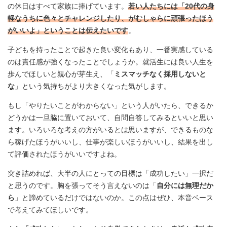
の休日はすべて家族に捧げています。
若い人たちには「20代の身
軽なうちに色々とチャレンジしたり、がむしゃらに頑張ったほう
がいいよ」ということは伝えたいです
。
子どもを持ったことで起きた良い変化もあり、一番実感している
のは責任感が強くなったことでしょうか。就活生には良い人生を
歩んでほしいと親心が芽生え、「
ミスマッチなく採用しないと
な
」という気持ちがより大きくなった気がします。
もし「やりたいことがわからない」という人がいたら、できるか
どうかは一旦脇に置いておいて、自問自答してみるといいと思い
ます。いろいろな考えの方がいるとは思いますが、できるものな
ら稼げたほうがいいし、仕事が楽しいほうがいいし、結果を出し
て評価されたほうがいいですよね。
突き詰めれば、大半の人にとっての目標は「成功したい」一択だ
と思うのです。胸を張ってそう言えないのは「
自分には無理だか
ら
」と諦めているだけではないのか。この点はぜひ、本音ベース
で考えてみてほしいです。