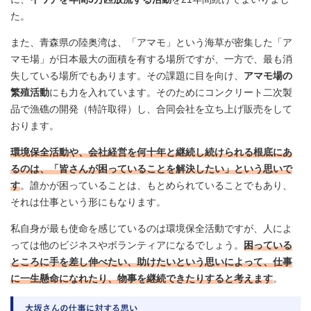
た。
また、青森県の陸奥湾は、「アマモ」という海草が密集した「ア
マモ場」が日本最大の面積を有する場所ですが、一方で、最も消
失している場所でもあります。その課題に目を向け、
アマモ場の
繁殖活動
にも力を入れています。そのためにコンクリート二次製
品で漁礁の開発（特許取得）し、合同会社を立ち上げ販売をして
おります。
環境保全活動や、会社経営を何十年と継続し続けられる根底にあ
るのは、「皆さんが困っていることを解決したい」という思いで
す
。誰かが困っていることは、もとめられていることでもあり、
それは仕事という形にもなります。
私自身が最も使命を感じているのは環境保全活動ですが、人によ
っては他のビジネスやボランティアになるでしょう。
困っている
ところに手を差し伸べたい、助けたいという思いによって、仕事
に一生懸命になれたり、物事を継続できたりすると考えます
。