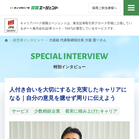
採用ご担当者様へ
トッ
キャリアパーク就職エージェントは、東京証券取引所グロース市場に上場してい
るポート株式会社(証券コード：7047)が運営しているサービスです。
サー
経営者インタビュー
大坂組 代表取締役社長 大坂 憲一さん
トップ
アド
特別インタビュー
利用
就活
人付き合いを大切にすると充実したキャリアに
なる｜自分の意見を臆せず周りに伝えよう
経営
サービス
少数精鋭企業
着実に積み上げたキャリア
無料