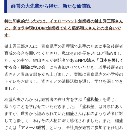
経営の大先輩から得た、新たな価値観
特に印象的だったのは、イエローハット創業者の鍵山秀三郎さん
と、京セラや現KDDIの創業者である稲盛和夫さんとの出会いで
す
。
鍵山秀三郎さんは、青森県庁の監理課で若手のために事業後継者
育成の会合を開いてくださり、私はその会長を5年ほど務めまし
た。その中で、鍵山さんが創始者である
NPO法人「日本を美しく
する会・掃除に学ぶ会」
にも参加させていただき、若手後継者の
皆さんと青森支部を立ち上げました。実際に青森県内の小学校の
トイレをお借りし、皆さんとの清掃活動を通し、学びを深くでき
ました。
稲盛和夫さんからは経営者の在り方を学ぶ
「盛和塾」
を通じ、
様々なことを学ばせていただきました。「盛和塾」は各県にあり
ますが、世界から認められていた稲盛さんは私のような若者に対
しても優しく、私はその人柄に深く感化されました。また、稲盛
さんは
「アメーバ経営」
という、全社員が経営に参加する仕組み