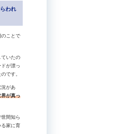
とらわれ
期のことで
していたの
ードが漂っ
たのです。
状況があ
世界が真っ
で世間知ら
いる家に育