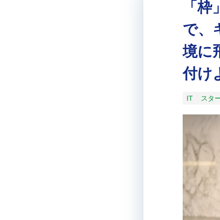
「枠
で、
境に
付け
IT
スタ