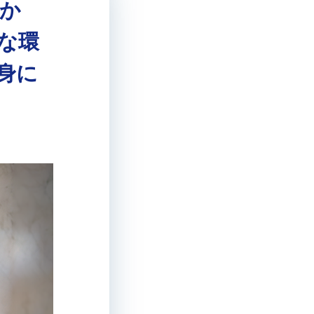
か
な環
身に