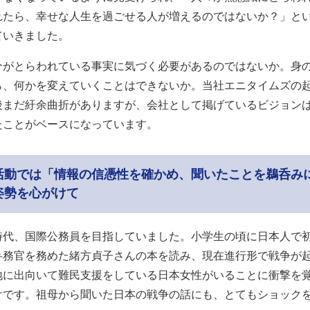
れたら、幸せな人生を過ごせる人が増えるのではないか？」と
ていきました。
分がとらわれている事実に気づく必要があるのではないか。身
ら、何かを変えていくことはできないか。当社エニタイムズの
後まだ紆余曲折がありますが、会社として掲げているビジョン
たことがベースになっています。
活動では「情報の信憑性を確かめ、聞いたことを鵜呑み
姿勢を心がけて
時代、国際公務員を目指していました。小学生の頃に日本人で
弁務官を務めた緒方貞子さんの本を読み、現在進行形で戦争が
地に出向いて難民支援をしている日本女性がいることに衝撃を
けです。祖母から聞いた日本の戦争の話にも、とてもショック