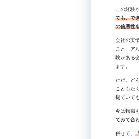
この経験
ても、で
の信憑性
会社の実
こと。ア
験がある
ます。
ただ、ど
こともた
提でいて
今は転職
てみて合
併せて、