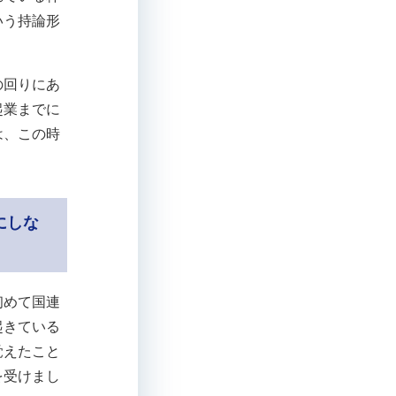
いう持論形
の回りにあ
起業までに
は、この時
にしな
初めて国連
起きている
覚えたこと
を受けまし