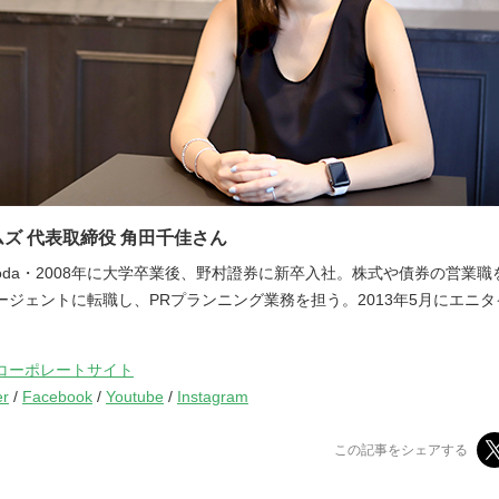
ズ 代表取締役 角田千佳さん
Tsunoda・2008年に大学卒業後、野村證券に新卒入社。株式や債券の営業
ージェントに転職し、PRプランニング業務を担う。2013年5月にエニ
コーポレートサイト
er
/
Facebook
/
Youtube
/
Instagram
この記事をシェアする