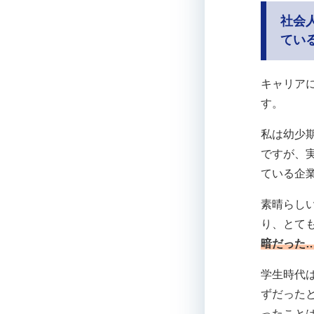
社会
てい
キャリア
す。
私は幼少
ですが、
ている企
素晴らし
り、とて
暗だった
学生時代
ずだった
ったこと