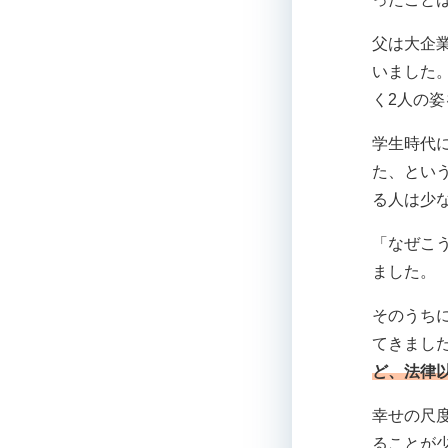
父は大企
いました
く2人の
学生時代
た、とい
る人は少
「なぜこ
ました。
そのうち
てきまし
ど、法律
幸せの尺
ることが