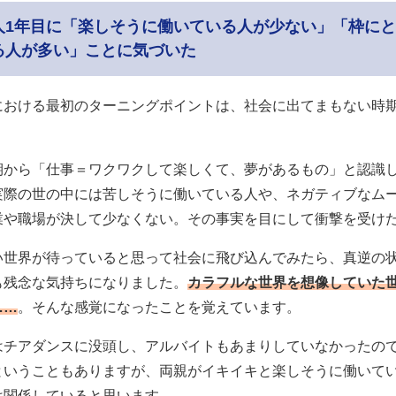
人1年目に「楽しそうに働いている人が少ない」「枠に
る人が多い」ことに気づいた
における最初のターニングポイントは、社会に出てまもない時
期から「仕事＝ワクワクして楽しくて、夢があるもの」と認識
実際の世の中には苦しそうに働いている人や、ネガティブなム
業や職場が決して少なくない。その事実を目にして衝撃を受け
い世界が待っていると思って社会に飛び込んでみたら、真逆の
も残念な気持ちになりました。
カラフルな世界を想像していた
……
。そんな感覚になったことを覚えています。
はチアダンスに没頭し、アルバイトもあまりしていなかったの
ということもありますが、両親がイキイキと楽しそうに働いて
は関係していると思います。