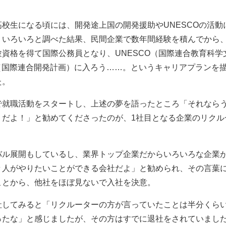
高校生になる頃には、開発途上国の開発援助やUNESCOの活動
。いろいろと調べた結果、民間企業で数年間経験を積んでから
験資格を得て国際公務員となり、UNESCO（国際連合教育科学
P（国際連合開発計画）に入ろう……。というキャリアプランを
た。
で就職活動をスタートし、上述の夢を語ったところ「それなら
りだよ！」と勧めてくださったのが、1社目となる企業のリクル
。
バル展開もしているし、業界トップ企業だからいろいろな企業
々人がやりたいことができる会社だよ」と勧められ、その言葉
ことから、他社をほぼ見ないで入社を決意。
社してみると「リクルーターの方が言っていたことは半分くら
ったな」と感じましたが、その方はすでに退社をされていまし