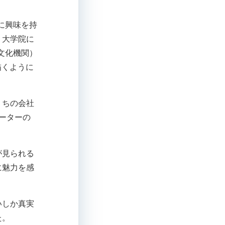
に興味を持
、大学院に
文化機関）
描くように
うちの会社
ーターの
が見られる
に魅力を感
いしか真実
た。