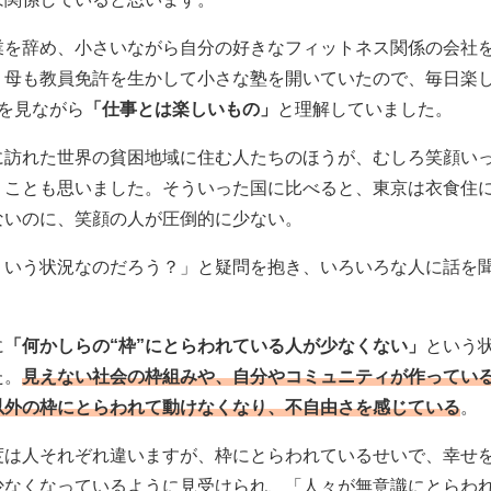
業を辞め、小さいながら自分の好きなフィットネス関係の会社
。母も教員免許を生かして小さな塾を開いていたので、毎日楽
姿を見ながら
「仕事とは楽しいもの」
と理解していました。
に訪れた世界の貧困地域に住む人たちのほうが、むしろ笑顔い
うことも思いました。そういった国に比べると、東京は衣食住
ないのに、笑顔の人が圧倒的に少ない。
ういう状況なのだろう？」と疑問を抱き、いろいろな人に話を
に
「何かしらの“枠”にとらわれている人が少なくない」
という
た。
見えない社会の枠組みや、自分やコミュニティが作ってい
以外の枠にとらわれて動けなくなり、不自由さを感じている
。
度は人それぞれ違いますが、枠にとらわれているせいで、幸せ
少なくなっているように見受けられ、「人々が無意識にとらわ