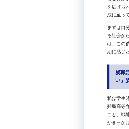
を広げら
成に至っ
まずは自
る社会か
は、この
期に感じ
就職
い」
私は学生
難民高等
こと、戦
がきっか