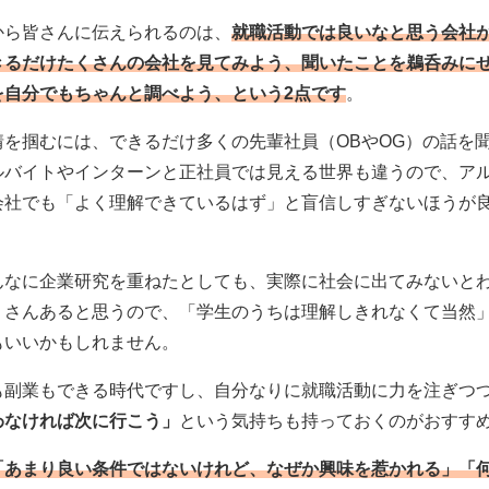
から皆さんに伝えられるのは、
就職活動では良いなと思う会社
きるだけたくさんの会社を見てみよう、聞いたことを鵜呑みに
を自分でもちゃんと調べよう、という2点です
。
情を掴むには、できるだけ多くの先輩社員（OBやOG）の話を
ルバイトやインターンと正社員では見える世界も違うので、ア
会社でも「よく理解できているはず」と盲信しすぎないほうが
んなに企業研究を重ねたとしても、実際に社会に出てみないと
くさんあると思うので、「学生のうちは理解しきれなくて当然
もいいかもしれません。
も副業もできる時代ですし、自分なりに就職活動に力を注ぎつ
わなければ次に行こう」
という気持ちも持っておくのがおすす
「あまり良い条件ではないけれど、なぜか興味を惹かれる」「