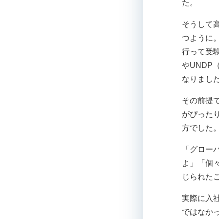
た。
そうして
つように
行って受
やUND
なりまし
その前提
がぴった
方でした
「グロー
よ」「個
じられた
実際に入
ではなか