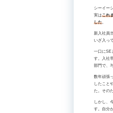
シーイー
実は
これ
した
。
新入社員
いざ入っ
一口にS
す。入社
部門で、
数年頑張
したこと
た。その
しかし、
す。自分