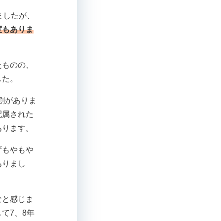
ましたが、
度もありま
たものの、
した。
割がありま
配属された
あります。
ずもやもや
ありまし
なと感じま
て7、8年