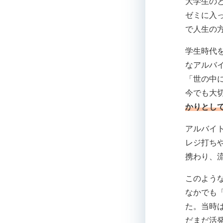
大学生の
ゼミに入
で人生の
学生時代
なアルバ
「世の中
今でも大
かりとし
アルバイ
レジ打ち
携わり、
このよう
なかでも
た。当時
だまだ活