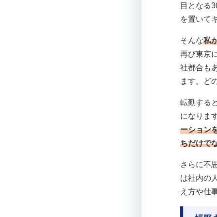
目となる
を置いて
そんな
私
再び東京
社都合も
ます。ど
転勤する
になりま
ーション
ちだけで
さらに不
は社内の
え方や仕