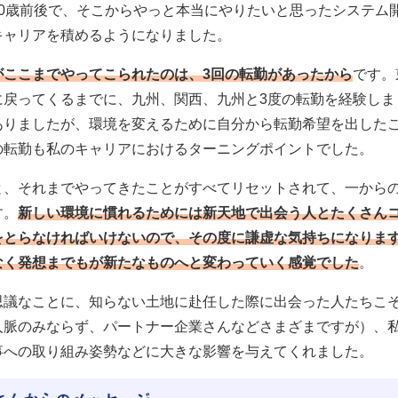
30歳前後で、そこからやっと本当にやりたいと思ったシステム
キャリアを積めるようになりました。
がここまでやってこられたのは、3回の転勤があったから
です。
に戻ってくるまでに、九州、関西、九州と3度の転勤を経験しま
ありましたが、環境を変えるために自分から転勤希望を出した
の転勤も私のキャリアにおけるターニングポイントでした。
と、それまでやってきたことがすべてリセットされて、一から
す。
新しい環境に慣れるためには新天地で出会う人とたくさん
をとらなければいけないので、その度に謙虚な気持ちになりま
なく発想までもが新たなものへと変わっていく感覚でした
。
思議なことに、知らない土地に赴任した際に出会った人たちこ
人脈のみならず、パートナー企業さんなどさまざまですが）、
事への取り組み姿勢などに大きな影響を与えてくれました。