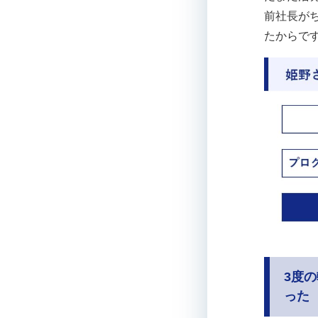
前社長が
たからで
3度
った