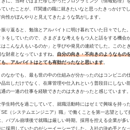
ときに、当時ではまだ珍しかったプログラミング（情報処理）
っていたことが、IT関連の職に就きたいなと思ったきっかけで
方向性がぼんやりと見えてきたような気がします。
を振り返ると、勉強とアルバイトに明け暮れていた日々でした
イトをしていたので、さまざまな考えをもつ人と話をする機会
にはこんな人もいるのか」と学びや発見の連続でした。このと
切な財産となっていますね。
自分の向き・不向きのようなもの
ても、アルバイトはとても有効だったなと思います
。
トのなかでも、最も世の中の仕組みが分かったのはコンビニの
や品出しだけでなく、在庫管理や仕入れという普段目にしない
流通の一連の仕事を経験できたのは大きかったと感じています
な学生時代を過ごしていて、就職活動時にはゼミで興味を持った
「SE（システムエンジニア）職」で働くことを第一志望として
は、バブル崩壊後で就職は厳しい時期。採用を控える企業が多
発に採用していたのがシーイーシーでした。入社の決め手とな