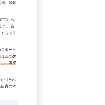
開発に軸足
東京から
した。会
こともあり
のスタート
コミュニケ
すし、気持
そが（それ
私自身の考