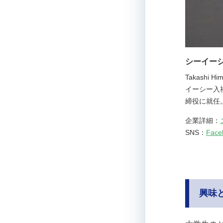
シーイーシ
Takash
イーシー入
締役に就任
企業詳細：
SNS：
Face
興味