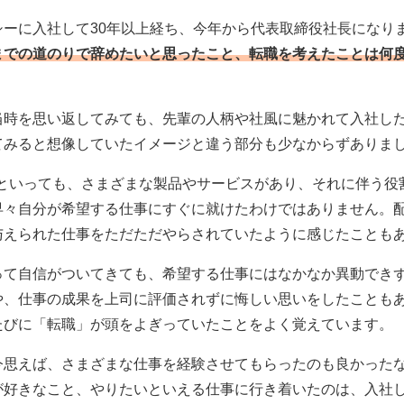
シーに入社して30年以上経ち、今年から代表取締役社長になり
までの道のりで辞めたいと思ったこと、転職を考えたことは何
当時を思い返してみても、先輩の人柄や社風に魅かれて入社し
てみると想像していたイメージと違う部分も少なからずありま
Eといっても、さまざまな製品やサービスがあり、それに伴う役
早々自分が希望する仕事にすぐに就けたわけではありません。
与えられた仕事をただただやらされていたように感じたことも
って自信がついてきても、希望する仕事にはなかなか異動でき
や、仕事の成果を上司に評価されずに悔しい思いをしたことも
たびに「転職」が頭をよぎっていたことをよく覚えています。
今思えば、さまざまな仕事を経験させてもらったのも良かった
が好きなこと、やりたいといえる仕事に行き着いたのは、入社し