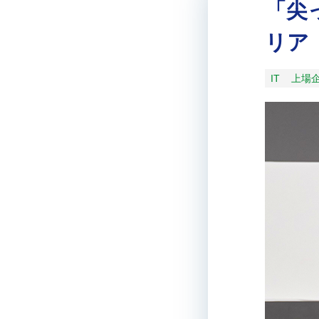
「尖
リア
IT
上場