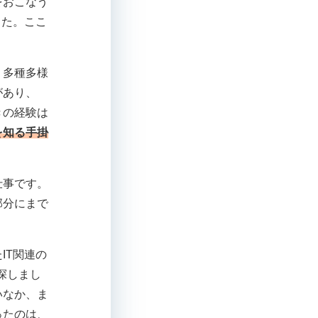
をおこなう
した。ここ
。多種多様
があり、
きの経験は
を知る手掛
仕事です。
部分にまで
。
IT関連の
探しまし
いなか、ま
ったのは、