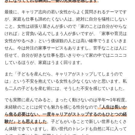
きになってくれる瞬間に一番の充実感を感じます
。
最後に、キャリア志向の若い女性からよく質問されるテーマです
が、家庭も仕事も諦めたくない人は、絶対に自分を犠牲にしない
こと。女性は頑張り屋さんが多いので「家のことは自分がやらな
ければ」と背負い込んでしまう人が多いですが、「家事や育児は
女性がやるべき」という価値観の人とは高い確率でうまくいきま
せん。今は外注の家事サービスもありますし、苦手なことは人に
任せて、自分が好きな仕事を思いきりやって家の中ではニコニコ
しているほうが、家庭はうまく回ります。
また「子どもを産んだら、キャリアがストップしてしまうので
は」という不安を抱えている女性も少なくないかと思います。私
も二人の子どもを産む前には、そうした不安を感じていました。
でも実際に産んでみると、まったく動けないのは半年〜1年程度。
未経験のことには何でも魅力を感じる性分なので
「人生は長いか
ら焦る必要はない、一度キャリアがストップするのもひとつの経
験だ」とも思えました
。子どもがいることで新しい世界もたくさ
ん体験できていますし、若い世代のトレンドも自然に耳に入って