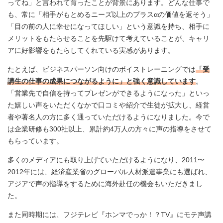
ってね」と言われて育ったことが背景にあります。どんな仕事で
も、常に「相手がもとめるニーズ以上のプラスαの価値を返そう」
「目の前の人に幸せになってほしい」という意識を持ち、相手に
メリットをもたらせることを先駆けて考えていることが、キャリ
アに好影響をもたらしてくれている実感があります。
たとえば、ビジネスパーソン向けのボイストレーニングでは
「受
講生の仕事の成果につながるように」と強く意識しています
。
「営業先で自信を持ってプレゼンができるようになった」といっ
た嬉しい声をいただくなかで口コミや紹介で生徒が拡大し、経営
者や著名人の方に多く通っていただけるようになりました。今で
は企業研修も300社以上、累計約4万人の方々に声の指導をさせて
もらっています。
多くのメディアにも取り上げていただけるようになり、2011〜
2012年には、経済産業省のグローバル人材派遣事業にも選ばれ、
アジアで声の指導をするために海外赴任の機会もいただきまし
た。
また同時期には、フジテレビ『ホンマでっか！？TV』にモテ声講