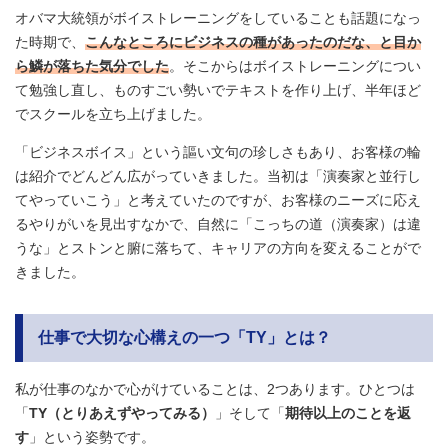
オバマ大統領がボイストレーニングをしていることも話題になっ
た時期で、
こんなところにビジネスの種があったのだな、と目か
ら鱗が落ちた気分でした
。そこからはボイストレーニングについ
て勉強し直し、ものすごい勢いでテキストを作り上げ、半年ほど
でスクールを立ち上げました。
「ビジネスボイス」という謳い文句の珍しさもあり、お客様の輪
は紹介でどんどん広がっていきました。当初は「演奏家と並行し
てやっていこう」と考えていたのですが、お客様のニーズに応え
るやりがいを見出すなかで、自然に「こっちの道（演奏家）は違
うな」とストンと腑に落ちて、キャリアの方向を変えることがで
きました。
仕事で大切な心構えの一つ「TY」とは？
私が仕事のなかで心がけていることは、2つあります。ひとつは
「
TY（とりあえずやってみる）
」そして「
期待以上のことを返
す
」という姿勢です。