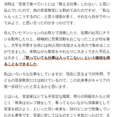
当時は「音楽で食べていくには『教える仕事』しかない」と思い
込んでいたので、他の音楽教室にも勤めてみたのですが、「私な
らもっとこうするのに」と思う場面が多く、それなら自分でやっ
てみよう、と思い立ったのがきっかけです。
住んでいたマンションのお祭りで演奏したり、近隣のお宅にチラ
シを配布したりと、積極的に営業活動をおこなったことが功を奏
し、大学を卒業する頃には40人弱の生徒さんを自力で集めること
ができました。未熟ながら教室をそれなりに大きくできた手応え
は大きく、
「黙っていても仕事は入ってこない」という確信を得
ることもできました
。
私はいろいろな仕事をしていますが、現在に至るまで22年間、子
どもの音楽教室だけは続けているので、この出来事がキャリアの
第一歩目だったと言えるかと思います。
とはいえ、音楽家はとても不安定な職業。周りの同級生たちと同
じく「将来はセレブ婚をして、養ってもらいながら演奏家として
音楽を続けよう」といった甘い未来を、頭のどこかで想像してい
たのも事実です。音楽に対してはものすごく本気だったので、大