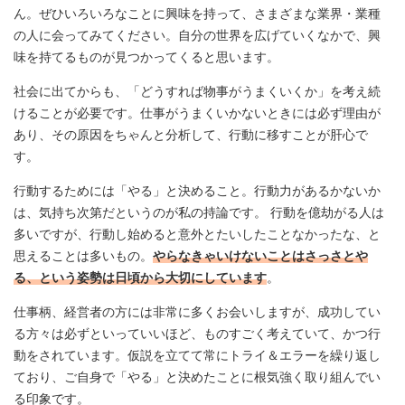
ん。ぜひいろいろなことに興味を持って、さまざまな業界・業種
の人に会ってみてください。自分の世界を広げていくなかで、興
味を持てるものが見つかってくると思います。
社会に出てからも、「どうすれば物事がうまくいくか」を考え続
けることが必要です。仕事がうまくいかないときには必ず理由が
あり、その原因をちゃんと分析して、行動に移すことが肝心で
す。
行動するためには「やる」と決めること。行動力があるかないか
は、気持ち次第だというのが私の持論です。 行動を億劫がる人は
多いですが、行動し始めると意外とたいしたことなかったな、と
思えることは多いもの。
やらなきゃいけないことはさっさとや
る、という姿勢は日頃から大切にしています
。
仕事柄、経営者の方には非常に多くお会いしますが、成功してい
る方々は必ずといっていいほど、ものすごく考えていて、かつ行
動をされています。仮説を立てて常にトライ＆エラーを繰り返し
ており、ご自身で「やる」と決めたことに根気強く取り組んでい
る印象です。