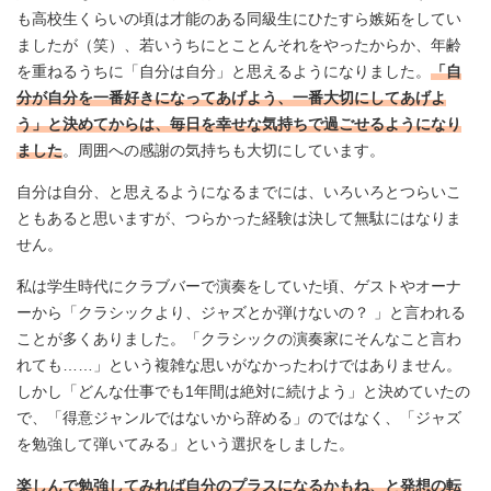
も高校生くらいの頃は才能のある同級生にひたすら嫉妬をしてい
ましたが（笑）、若いうちにとことんそれをやったからか、年齢
を重ねるうちに「自分は自分」と思えるようになりました。
「自
分が自分を一番好きになってあげよう、一番大切にしてあげよ
う」と決めてからは、毎日を幸せな気持ちで過ごせるようになり
ました
。周囲への感謝の気持ちも大切にしています。
自分は自分、と思えるようになるまでには、いろいろとつらいこ
ともあると思いますが、つらかった経験は決して無駄にはなりま
せん。
私は学生時代にクラブバーで演奏をしていた頃、ゲストやオーナ
ーから「クラシックより、ジャズとか弾けないの？ 」と言われる
ことが多くありました。「クラシックの演奏家にそんなこと言わ
れても……」という複雑な思いがなかったわけではありません。
しかし「どんな仕事でも1年間は絶対に続けよう」と決めていたの
で、「得意ジャンルではないから辞める」のではなく、「ジャズ
を勉強して弾いてみる」という選択をしました。
楽しんで勉強してみれば自分のプラスになるかもね、と発想の転