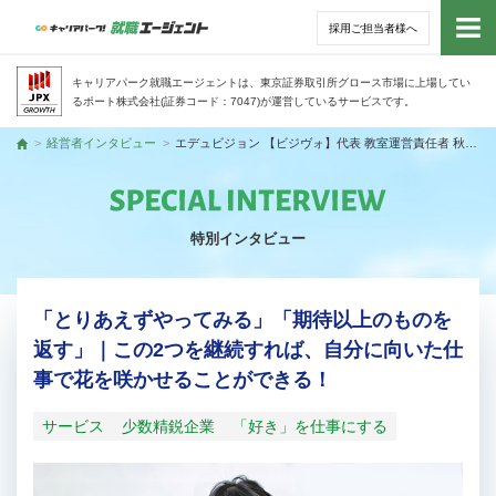
採用ご担当者様へ
トッ
キャリアパーク就職エージェントは、東京証券取引所グロース市場に上場してい
るポート株式会社(証券コード：7047)が運営しているサービスです。
サー
経営者インタビュー
エデュビジョン 【ビジヴォ】代表 教室運営責任者 秋竹 朋子さん
トップ
アド
特別インタビュー
利用
就活
「とりあえずやってみる」「期待以上のものを
返す」｜この2つを継続すれば、自分に向いた仕
経営
事で花を咲かせることができる！
無料
サービス
少数精鋭企業
「好き」を仕事にする