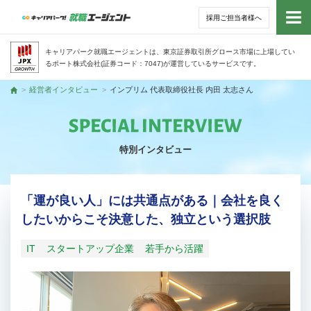
採用ご担当者様へ
トッ
キャリアパーク就職エージェントは、東京証券取引所グロース市場に上場してい
るポート株式会社(証券コード：7047)が運営しているサービスです。
サー
経営者インタビュー
インプリム 代表取締役社長 内田 太志さん
トップ
アド
特別インタビュー
利用
就活
「運が良い人」には共通点がある｜会社を良く
したいからこそ決意した、独立という選択肢
経営
IT
スタートアップ企業
若手から活躍
無料