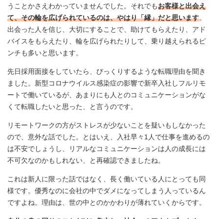
うことかさえわかっていませんでした。それでも
お客様と出会え
て、その輪を広げられているのは、やはり「縁」だと思います
。
出会った人を信じ、大切にすることで、助けてもらえたり、アド
バイスをもらえたり、輪を広げられたりして、乗り越えられるピ
ンチも多いと思います。
先日採用面接をしていたら、びっくりするような転職理由を聞き
ました。新型コロナウイルス感染症の影響で新卒入社しフルリモ
ートで働いているが、あまりにも人とのコミュニケーションがな
くて転職したいと思った、と言うのです。
リモートワークの方がストレスが少ないことを疑いもしなかった
ので、意外な話でした。とはいえ、入社早々1人で仕事を進めるの
は不安でしょうし、リアルなコミュニケーションは人の成長には
不可欠なのかもしれない、と再確認できましたね。
これは新人に限った話ではなく、長く働いている人にとっても同
様です。優秀なのに会社の中でダメになってしまう人っているん
ですよね。理由は、世の中とのかかわりが薄れていくからです。