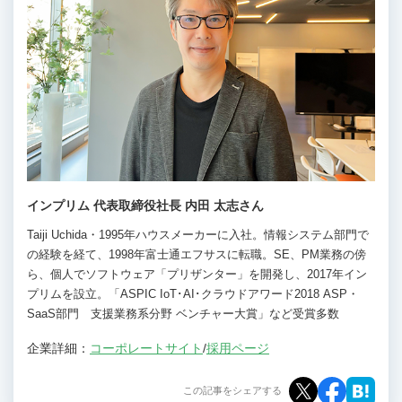
インプリム 代表取締役社長 内田 太志さん
Taiji Uchida・1995年ハウスメーカーに入社。情報システム部門で
の経験を経て、1998年富士通エフサスに転職。SE、PM業務の傍
ら、個人でソフトウェア「プリザンター」を開発し、2017年イン
プリムを設立。「ASPIC IoT･AI･クラウドアワード2018 ASP・
SaaS部門 支援業務系分野 ベンチャー大賞」など受賞多数
企業詳細：
コーポレートサイト
/
採用ページ
この記事をシェアする