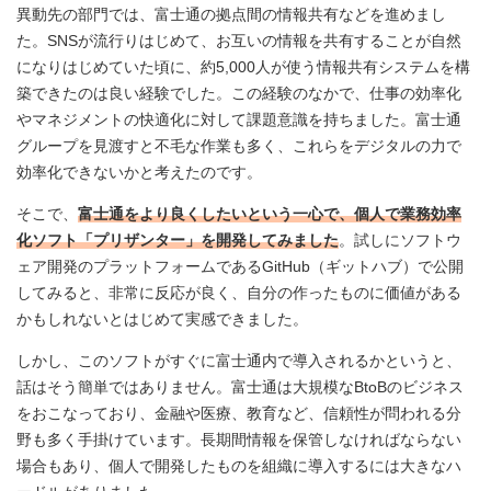
異動先の部門では、富士通の拠点間の情報共有などを進めまし
た。SNSが流行りはじめて、お互いの情報を共有することが自然
になりはじめていた頃に、約5,000人が使う情報共有システムを構
築できたのは良い経験でした。この経験のなかで、仕事の効率化
やマネジメントの快適化に対して課題意識を持ちました。富士通
グループを見渡すと不毛な作業も多く、これらをデジタルの力で
効率化できないかと考えたのです。
そこで、
富士通をより良くしたいという一心で、個人で業務効率
化ソフト「プリザンター」を開発してみました
。試しにソフトウ
ェア開発のプラットフォームであるGitHub（ギットハブ）で公開
してみると、非常に反応が良く、自分の作ったものに価値がある
かもしれないとはじめて実感できました。
しかし、このソフトがすぐに富士通内で導入されるかというと、
話はそう簡単ではありません。富士通は大規模なBtoBのビジネス
をおこなっており、金融や医療、教育など、信頼性が問われる分
野も多く手掛けています。長期間情報を保管しなければならない
場合もあり、個人で開発したものを組織に導入するには大きなハ