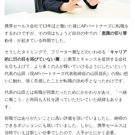
携帯セールス会社で13年ほど働いた後にAPパートナーズに転職を
するわけですが、その頃はちょうど自分の中での「
意識の切り替
わり
」が起きている時期でした。
そうしたタイミングで、フリーター層などのいわゆる「
キャリア
的に日の目を浴びていない層
」に教育とチャンスを提供する会社
を立ち上げて、より多くの人が輝いていけるようにしたいという
代表の山田（現APパートナーズ代表取締役の山田昌氏）の熱い想
いに触れ、強く共感したことが転職の決め手となったわけです。
代表の山田とは前職が同業だったためにかかわりがあり、「一緒
に働こう」と何回も入社を誘っていただいていた経緯もありま
す。
前職ではありがたいことに高い評価を頂いていましたし、納得の
できるポジションにも就いていました。しかし、携帯セールスは
当時でいえば新しい仕事でしたので、人手がとにかく必要。