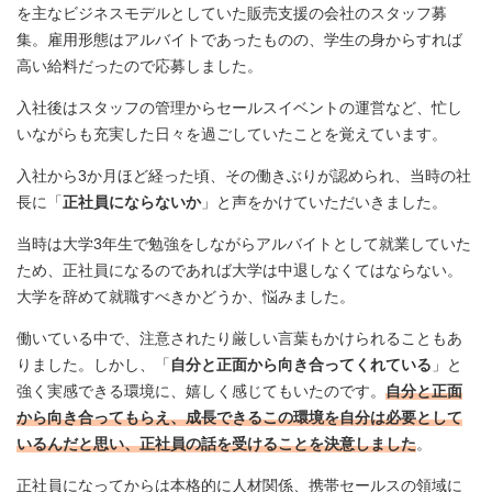
を主なビジネスモデルとしていた販売支援の会社のスタッフ募
集。雇用形態はアルバイトであったものの、学生の身からすれば
高い給料だったので応募しました。
入社後はスタッフの管理からセールスイベントの運営など、忙し
いながらも充実した日々を過ごしていたことを覚えています。
入社から3か月ほど経った頃、その働きぶりが認められ、当時の社
長に「
正社員にならないか
」と声をかけていただいきました。
当時は大学3年生で勉強をしながらアルバイトとして就業していた
ため、正社員になるのであれば大学は中退しなくてはならない。
大学を辞めて就職すべきかどうか、悩みました。
働いている中で、注意されたり厳しい言葉もかけられることもあ
りました。しかし、「
自分と正面から向き合ってくれている
」と
強く実感できる環境に、嬉しく感じてもいたのです。
自分と正面
から向き合ってもらえ、成長できるこの環境を自分は必要として
いるんだと思い、正社員の話を受けることを決意しました
。
正社員になってからは本格的に人材関係、携帯セールスの領域に