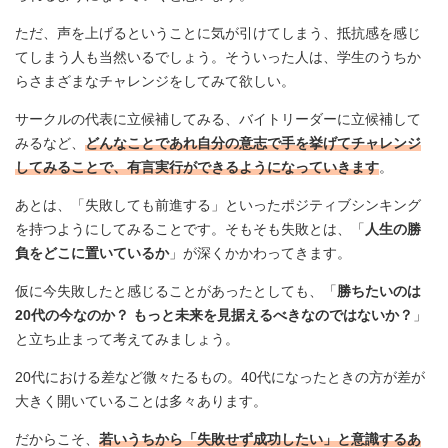
ただ、声を上げるということに気が引けてしまう、抵抗感を感じ
てしまう人も当然いるでしょう。そういった人は、学生のうちか
らさまざまなチャレンジをしてみて欲しい。
サークルの代表に立候補してみる、バイトリーダーに立候補して
みるなど、
どんなことであれ自分の意志で手を挙げてチャレンジ
してみることで、有言実行ができるようになっていきます
。
あとは、「失敗しても前進する」といったポジティブシンキング
を持つようにしてみることです。そもそも失敗とは、「
人生の勝
負をどこに置いているか
」が深くかかわってきます。
仮に今失敗したと感じることがあったとしても、「
勝ちたいのは
20代の今なのか？ もっと未来を見据えるべきなのではないか？
」
と立ち止まって考えてみましょう。
20代における差など微々たるもの。40代になったときの方が差が
大きく開いていることは多々あります。
だからこそ、
若いうちから「失敗せず成功したい」と意識するあ