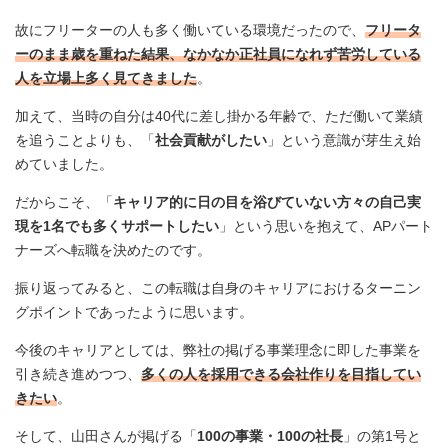
故にフリーターの人も多く働いている環境だったので、
フリータ
ーのまま歳を重ねた結果、なかなか正社員になれず苦労している
人を立場上多く見てきました
。
加えて、当時の自分は40代に差し掛かる年齢で、ただ働いて業績
を追うことよりも、「
社会貢献がしたい
」という意識が芽生え始
めていました。
だからこそ、「
キャリア的に日の目を浴びていない方々の自己実
現を1名でも多くサポートしたい
」という思いを抱えて、APパート
ナーズへ転職を決めたのです。
振り返ってみると、この転職は自身のキャリアにおけるターニン
グポイントであったように思います。
今後のキャリアとしては、弊社の掲げる事業理念に即した事業を
引き続き進めつつ、
多くの人を採用できる会社作りを目指してい
きたい
。
そして、山田さんが掲げる「
100の事業・100の社長
」の第1号と