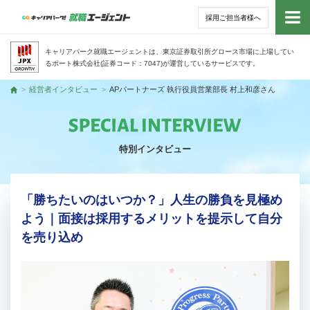
採用ご担当者様へ
トッ
キャリアパーク就職エージェントは、東京証券取引所グロース市場に上場してい
るポート株式会社(証券コード：7047)が運営しているサービスです。
サー
経営者インタビュー
APパートナーズ 執行役員営業部長 村上和彦さん
トップ
アド
特別インタビュー
利用
就活
「勝ちたいのはいつか？」人生の勝負を見極め
よう｜面接は採用するメリットを提示して自分
経営
を売り込め
無料