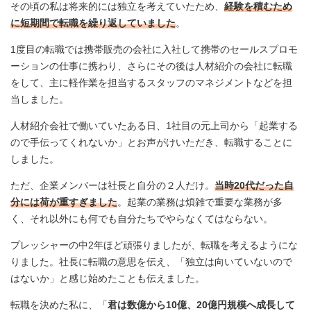
その頃の私は将来的には独立を考えていたため、
経験を積むため
に短期間で転職を繰り返していました
。
1度目の転職では携帯販売の会社に入社して携帯のセールスプロモ
ーションの仕事に携わり、さらにその後は人材紹介の会社に転職
をして、主に軽作業を担当するスタッフのマネジメントなどを担
当しました。
人材紹介会社で働いていたある日、1社目の元上司から「起業する
ので手伝ってくれないか」とお声がけいただき、転職することに
しました。
ただ、企業メンバーは社長と自分の２人だけ。
当時20代だった自
分には荷が重すぎました
。起業の業務は煩雑で重要な業務が多
く、それ以外にも何でも自分たちでやらなくてはならない。
プレッシャーの中2年ほど頑張りましたが、転職を考えるようにな
りました。社長に転職の意思を伝え、「独立は向いていないので
はないか」と感じ始めたことも伝えました。
転職を決めた私に、「
君は数億から10億、20億円規模へ成長して