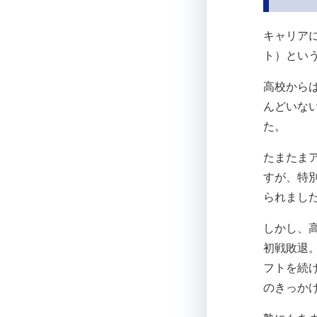
キャリア
ト）とい
高校から
んどいな
た。
たまたま
すが、特
られまし
しかし、
初戦敗退
フトを続
のきっか