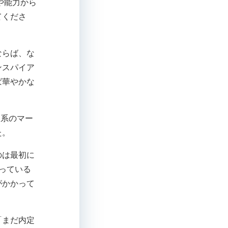
や能力から
てくださ
ならば、な
ンスパイア
ば華やかな
資系のマー
た。
のは最初に
っている
がかかって
「まだ内定