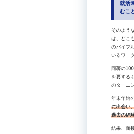
就活
むこ
そのよう
は、どこ
のバイブル
いるワー
同著の10
を要する
のターニ
年末年始
に出会い
過去の経
結果、面