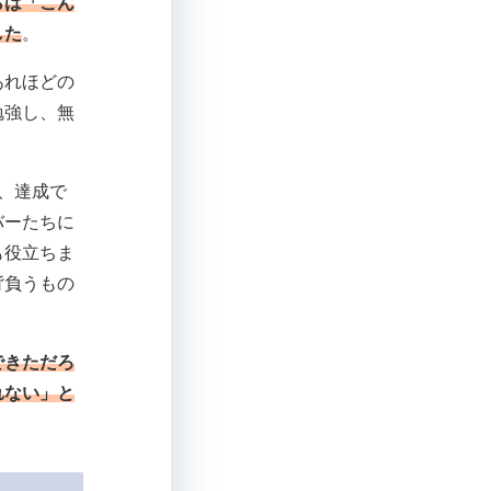
らは「こん
した
。
あれほどの
勉強し、無
、達成で
バーたちに
も役立ちま
背負うもの
できただろ
れない」と