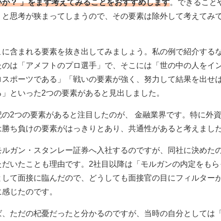
いか？ 」をまず考えてみることをおすすめします
。できること
くと思考が狭まってしまうので、その要素は除外して考えてみ
こに含まれる要素を抜き出してみましょう。私の例で紹介する
たのは「アメフトのプロ選手」で、そこには「世の中の人をイ
ロスポーツである」「戦いの要素が強く、努力して結果を出せ
る」といった2つの要素があると見出しました。
記の2つの要素があると注目したのが、 金融業界です。特に外
は勝ち負けの要素がはっきりとあり、共通性があると考えまし
モルガン・スタンレー証券へ入社するのですが、同社に決めた
ただいたことも理由です。2社目以降は「モルガンの内定をもら
として面接に臨んだので、どうしても面接官の目にフィルター
に感じたのです。
ば、ただの杞憂だったと分かるのですが、当時の自分としては