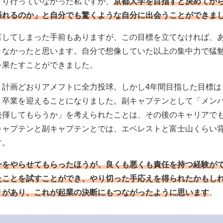
まり行っていなかった私ですが、
京都大学を目指すと決めてか
張れるのか」と自分でも驚くような自分に出会うことができま
言してしまった手前もありますが、この目標を立てなければ、
きなかったと思います。自分で想像していた以上の集中力で猛
を果たすことができました。
、計画どおりアメフトに全力投球。しかし4年間目指した目標は
ま卒業を迎えることになりました。副キャプテンとして「メン
発揮してもらうか」を考えられたことは、その後のキャリアで
キャプテンと副キャプテンとでは、エベレストと富士山くらい
す。
ーをやらせてもらったほうが、良くも悪くも責任を持つ経験が
たことを試すことができ、やり切った手応えを得られたかもし
りがあり、これが起業の決断にもつながったように思います
。