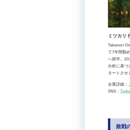
ミツカリ 
Takano
て7年間勤
へ留学。2
分析に基づ
タートさせ
企業詳細：
SNS：
Twitt
敗戦