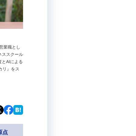
の営業職とし
ネススクール
とAIによる
カリ』をス
原点