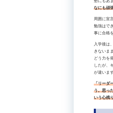
塾にもあ
なにも頑
周囲に宣
勉強はで
事に合格
入学後は
きないま
どう力を
したが、
が違いま
「リーダ
う。思っ
いう心残