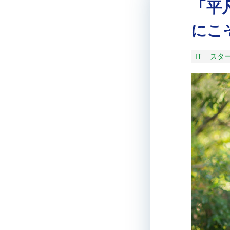
「平
にこ
IT
スタ