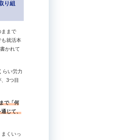
取り組
のままで
でも就活本
に書かれて
くらい労力
、3つ目
まで「何
を通じて、
うまくいっ