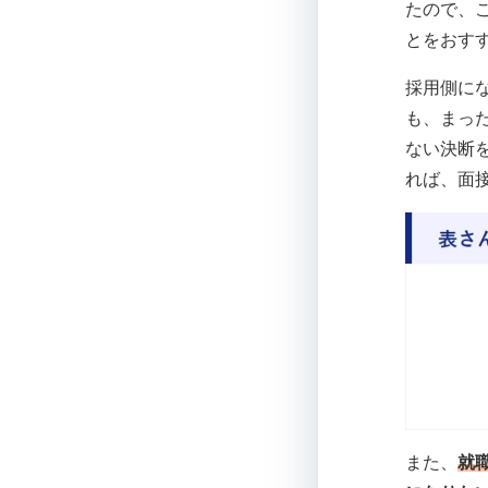
たので、
とをおす
採用側に
も、まっ
ない決断
れば、面
また、
就