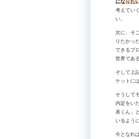
になりた
考えてい
い。
次に、そ
りたかっ
できるプ
世界であ
そして上
ケットに
そうして
内定をい
表くん」
いるよう
今となれ