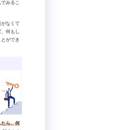
んでみるこ
談がなくて
ば、何もし
ことができ
したら、何