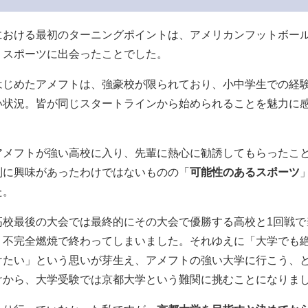
における最初のターニングポイントは、アメリカンフットボー
うスポーツに出会ったことでした。
はじめたアメフトは、強豪校が限られており、小中学生での経
い状況。皆が同じスタートラインから始められることを魅力に
アメフトが強い高校に入り、先輩に熱心に勧誘してもらったこ
別に興味があったわけではないものの「
可能性のあるスポーツ
た。
高校最後の大会では最終的にその大会で優勝する高校と1回戦で
。不完全燃焼で終わってしまいました。それゆえに「大学でも
けたい」という思いが芽生え、アメフトの強い大学に行こう、
けから、大学受験では京都大学という難関に挑むことになりま