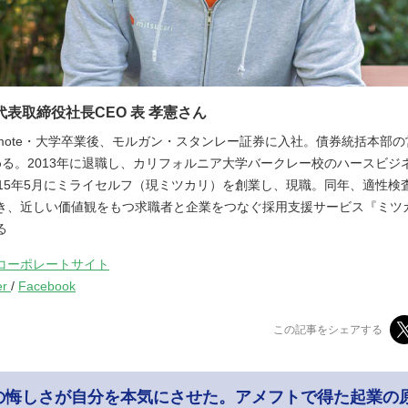
代表取締役社長CEO 表 孝憲さん
ri Omote・大学卒業後、モルガン・スタンレー証券に入社。債券統括本部
める。2013年に退職し、カリフォルニア大学バークレー校のハースビジ
015年5月にミライセルフ（現ミツカリ）を創業し、現職。同年、適性検査
き、近しい価値観をもつ求職者と企業をつなぐ採用支援サービス『ミツ
る
コーポレートサイト
er
/
Facebook
この記事をシェアする
の悔しさが自分を本気にさせた。アメフトで得た起業の