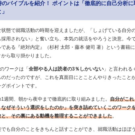
時のバイブルを紹介！ ポイントは「徹底的に自己分析に
と」
な状態で就職活動の時期を迎えましたが、「しょげている自分
も採用されない」と奮い立ち、本気の就活をやろうと決意。今
である『絶対内定』（杉村 太郎・藤本 健司 著）という書籍
クから取り掛かりました。
0のワークは「
全部やる人は読者の3％しかいない
」と言われる
ものだったのですが、これを真面目にとことんやりきったことが
ングポイントです。
の1週間、朝から夜中まで徹底的に取り組みました。
自分がこれ
、なぜそういう選択をしたのか」を突き詰めていくこのワーク
験と、その裏にある動機を整理することができました
。
接でも自分のことをきちんと話すことができ、就職活動はほぼ