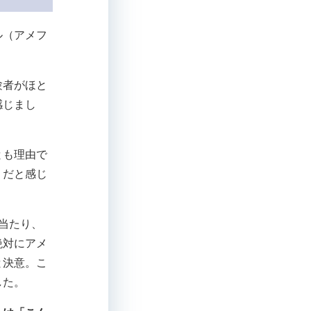
ル（アメフ
験者がほと
感じまし
とも理由で
」だと感じ
当たり、
絶対にアメ
と決意。こ
した。