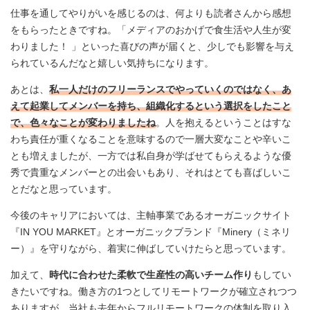
仕事を通してやりがいを感じるのは、何よりも読者さんから感想
をもらったときですね。「メディアのおかげで食生活や人生が変
わりました！ 」といった喜びの声が届くと、少しでも影響を与え
られているんだなと嬉しい気持ちになります。
あとは、
私一人だけのフリーランスでやっていくのではなく、あ
えて起業してメンバーを持ち、組織化するという選択をしたこと
で、色々なことが変わりましたね
。人を抱えるということはすな
わち責任が重くなることを意味するので一層大変なことや辛いこ
とも増えましたが、一方では私自身が学ばせてもらえるような優
秀で貴重なメンバーとの出会いもあり、それはとても喜ばしいこ
とだなと思っています。
今後のキャリアにおいては、主軸事業であるオーガニックサイト
『IN YOU MARKET』とオーガニックブランド『Minery（ミネリ
ー）』を守りながら、着実に伸ばしていけたらと思っています。
加えて、
時代に合わせた柔軟で生産性の高いチーム作り
もしてい
きたいですね。働き方の1つとしてリモートワークが確立されつつ
ありますが、当社も去年からフルリモートワークの体制を取り入