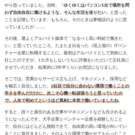
やり思っていました。当時、「
ゆくゆくはパソコン1台で場所を問
わず自由自在に働けるような、そんな生活を送りたい
」と思った
ことを記憶しています。もちろん、そのときは夢物語のように思
っていましたが……。
その後、運よくアルバイト媒体で「なるべく高い時給で働きた
い」と思っていたところ、たまたま出会った（現上場の）ITベン
チャー企業に転職することに。最初はアルバイトとして気軽に入
社したのですが、1カ月もしないうちに評価をいただいて正社員に
させていただき、結果的に3年半くらいお世話になりました。
そこでは、営業からサービス立ち上げ、マネジメント、採用など
を幅広く担当しました。
1社目で自分に合わない環境で働くことの
辛さを学んだだけに、次こそ心機一転頑張ろうと思っていたの
で、人生で初めてというほど真剣に本気で働いていましたね
。
すると、段々と責任のある仕事やマネジメントなども任されるよ
うになったんです。大手企業とベンチャー企業を経験したこと
で、自分にはどんどん挑戦できて、自由度の高い環境が向いてい
ることに気付きました。そのような環境で働かせてもらったこと