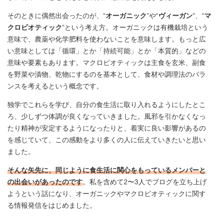
そのときに偶然出会ったのが、“
オーガニック
”や“
ヴィーガン
”、“
マ
クロビオティック
”という考え方。オーガニックは有機栽培という
意味で、農薬や化学肥料を使わないことを意味します。もっと広
い意味としては「循環」とか「持続可能」とか「本質的」などの
意味や要素もあります。マクロビオティックは主食を玄米、副食
を野菜や漬物、乾物にするのを基本として、食材や調理法のバラ
ンスを考えるという概念です。
独学でこれらを学び、自分の食生活に取り入れるようにしたとこ
ろ、少しずつ体調が良くなっていきました。風邪を引かなくなっ
たり精神が安定するようになったりと、着実に良い影響があるの
を感じていて、この感動をより多くの人に伝えていきたいと思い
ました。
そんな矢先に、同じように食生活に関心をもっているメンバーと
の出会いがあったのです
。私を含めて2〜3人でブログを立ち上げ
ようという話になり、オーガニックやマクロビオティックに関す
る情報発信をはじめました。