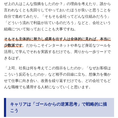
ぜ上の人はこんな指摘をしたのか？」の理由を考えたり、誰から
言われなくとも先回りしてやっておいたほうが良いと思うことを
自分で進めてみたり。「そもそも会社ってどんな仕組みだろう」
「どういう流れで利益が出ているのだろう」などと、会社という
組織について知っておくことも大事ですね。
そもそも主体的に努力し成果を出す人は全体的に見れば、本当に
少数派です
。だからこそインターネットや本など身近なツールを
活用して学んでそれを実践するだけでも、周りから一歩リードで
きるはず。
「上司、社長は何を考えてこの指示をしたのか」「なぜお客様は
こういう反応をしたのか」など相手の目線に立ち、想像力を働か
せて仕事に向き合い、改善を繰り返すだけでも、どの会社でもど
んな職種でも通用する人材になっていくと思います。
キャリアは「ゴールからの逆算思考」で戦略的に描
こう