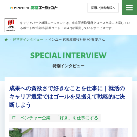
採用ご担当者様へ
トッ
キャリアパーク就職エージェントは、東京証券取引所グロース市場に上場してい
るポート株式会社(証券コード：7047)が運営しているサービスです。
サー
経営者インタビュー
インユー 代表取締役社長 松浦 愛さん
トップ
アド
特別インタビュー
利用
就活
成果への貪欲さで好きなことを仕事に｜就活の
キャリア選定ではゴールを見据えて戦略的に決
経営
断しよう
無料
IT
ベンチャー企業
「好き」を仕事にする