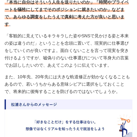
「本当に自分はそういう人生を送りたいのか」「時間やプライベ
ートを犠牲にしてまでそのポジションに就きたいのか」などま
で、あらゆる調査をしたうえで真剣に考えた方が良いと思いま
す
。
「客観的に見えているキラキラした姿やSNSで見かける姿と本来
の姿は違うのだ」ということを念頭に置いて、現実的に仕事選び
をしていくのが良いですよ。面白くないことを言って現実を突き
付けるようですが、嘘偽りのない仕事選びについて等身大の言葉
でお話ししたいので、あえてこのように伝えています。
また、10年先、20年先には大きな軌道修正が効かなくなることも
あるので、若いうちからある意味シビアに選択をしておくこと
で、将来的に後悔することを防げるのではないでしょうか。