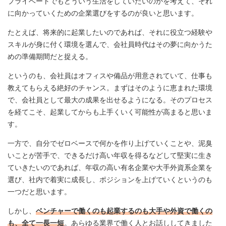
プライベートでもどういう生活をしていたいのかを考えて、それ
に向かっていくための企業選びをするのが良いと思います。
たとえば、将来的に起業したいのであれば、それに役立つ経験や
スキルが身に付く環境を選んで、会社員時代はその夢に向かうた
めの準備期間だと捉える。
というのも、会社員はオフィスや備品が用意されていて、仕事も
教えてもらえる絶好のチャンス。まずはそのように恵まれた環境
で、会社員として最大の成果を出せるようになる。そのプロセス
を経てこそ、起業してからも上手くいく可能性が高まると思いま
す。
一方で、自分でゼロベースで何かを作り上げていくことや、泥臭
いことが苦手で、できるだけ高い年収を得るなどして堅実に生き
ていきたいのであれば、年収の高い有名企業や大手外資系企業を
選び、社内で着実に成長し、ポジションを上げていくというのも
一つだと思います。
しかし、
ベンチャーで働くのも起業するのも大手や外資で働くの
も、全て一長一短
。あらゆる業界で働く人とお話ししてきました