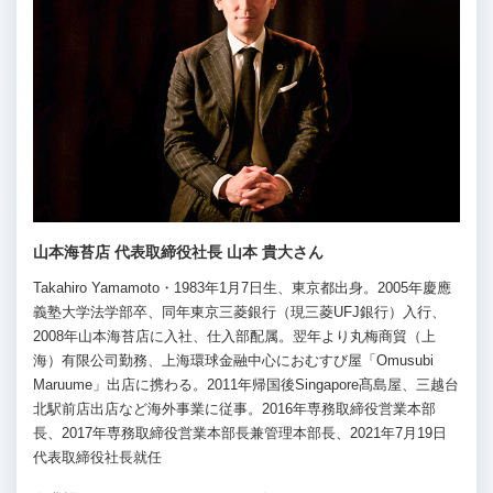
山本海苔店 代表取締役社長 山本 貴大さん
Takahiro Yamamoto・1983年1月7日生、東京都出身。2005年慶應
義塾大学法学部卒、同年東京三菱銀行（現三菱UFJ銀行）入行、
2008年山本海苔店に入社、仕入部配属。翌年より丸梅商貿（上
海）有限公司勤務、上海環球金融中心におむすび屋「Omusubi
Maruume」出店に携わる。2011年帰国後Singapore髙島屋、三越台
北駅前店出店など海外事業に従事。2016年専務取締役営業本部
長、2017年専務取締役営業本部長兼管理本部長、2021年7月19日
代表取締役社長就任