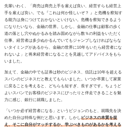
先輩いわく、「商売は商売上手を雇えば良い、経営すらも経営上
手を雇えば良い。でも『これは何か怪しいぞ？ 』と危機を察知す
る能力は身につけておかないといけない。危機を察知できるよう
になりたいなら、金融の世界。しかし、金融の仕事は顧客の歩く
道の落とし穴やぬかるみを踏み固めながら数％の利益をいただく
仕事。経営者は多少ぬかるんでいてもジャンプしなければならな
いタイミングがあるから、金融の世界に10年もいたら経営者にな
れないよ」と将来経営者になることを見越してアドバイスをもら
いました。
加えて、金融の中でも証券は秒のビジネス、信託は10年を超える
スパンのビジネスだと教えてもらいました。いつか卒業して家業
に戻ることを考えると、どちらも短すぎ、長すぎです。ちょうど
よいスパンでお客様のビジネスにぴったりと伴走できることを魅
力に感じ、銀行に就職しました。
「いつか必ず経営者になる」というビジョンのもと、就職先を決
めた自分は特殊な例だと思います。しかし
ビジネスの本質を捉
え、そこに自分がマッチするか、学ぶべきものがあるかを考える