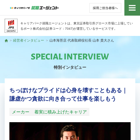
採用ご担当者様へ
トッ
キャリアパーク就職エージェントは、東京証券取引所グロース市場に上場してい
るポート株式会社(証券コード：7047)が運営しているサービスです。
サー
経営者インタビュー
山本海苔店 代表取締役社長 山本 貴大さん
トップ
アド
特別インタビュー
利用
就活
ちっぽけなプライドは心身を壊すこともある｜
謙虚かつ貪欲に向き合って仕事を楽しもう
経営
メーカー
着実に積み上げたキャリア
無料