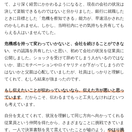
て、より深く経営にかかわるようになると、現在の会社の状況は
決して楽観できるものではないと分かりました。銀行に就職した
ときに目標とした「危機を察知できる」能力が、早速活かされた
のかもしれません。しかし、当時社内にその気持ちを共有しても
らえる人はいませんでした。
危機感を持って変わっていかないと、会社を続けることができな
い
。その認識を共有したいと思い、初めて会社の状況を従業員に
公開しました。ショックを受けて辞めてしまう人がいるのではな
いか、逆にモチベーションやロイヤリティが下がってしまうので
はないかと父親は心配していましたが、社員はしっかりと理解し
てくれて、むしろ結束が強まったのです。
もし伝えたいことが伝わっていないなら、伝えた方が悪いと思っ
ています
。だからこそ、伝わるまでもっと工夫しなければといつ
も考えています。
自分を支えてくれて、状況を理解して同じ方向へ向かってくれる
従業員という仲間を得たから、さまざまなことに挑戦できていま
す。一人で決算書類を見て震えていたことが嘘のよう。
やはり挑