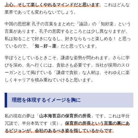
上心、そして楽しくやれるマインドだと思います
。これはどんな
業界であっても変わらないでしょう。
中国の思想家 孔子の言葉をまとめた『論語』の「知好楽」という
言葉があります。孔子の意図するところとは少し異なりますが、
私は知ることで好きになるし、好きならもっと楽しめる！ と思っ
ているので、「
知→好→楽
」だと思っています。
学ぼうとしているときこそ、謙虚な姿勢が問われます。さらに学
びを深め、先へ行くには、貪欲さも必要です。当社が採用のスロ
ーガンとして掲げている「謙虚で貪欲」な人材は、それゆえに楽
しくキャリアを積み重ねていけると思います。
理想を体現するイメージを胸に
私の現在の夢は「
山本海苔店の保育所の所長
」です。これは半分
冗談で、半分本気です（笑）。
保育所の所長という言葉の裏にあ
るビジョンが、会社のあるべき姿を指しているからです
。