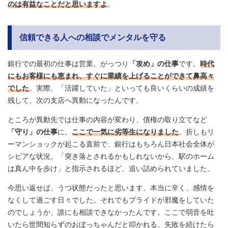
のは有益なことだと思いますよ
。
信頼できる人への相談でメンタルを守る
銀行での最初の仕事は営業。がっつり
「攻め」の仕事
です。
時代
にもお客様にも恵まれ、すぐに業績を上げることができて鼻高々
でした
。実際、「活躍していた」といっても良いくらいの成績を
残して、次の支店へ異動になったんです。
ところが異動先では仕事の内容が変わり、債権の取り立てなど
「守り」の仕事
に。
ここで一気に劣等生になりました
。折しもリ
ーマンショックが起こる直前で、銀行はもちろん日本社会全体が
シビアな状況。「突き落とされるかもしれないから、駅のホーム
は真ん中を歩け」と指示されるほど、追い詰められていました。
今思い返せば、うつ状態だったと思います。本当に辛く、感情を
なくして過ごす日々でした。それでもプライドが邪魔をしていた
のでしょうか、誰にも相談できなかったんです。ここで弱音を吐
いたら世間知らずのおぼっちゃんだと叩かれる、失敗を続けたら