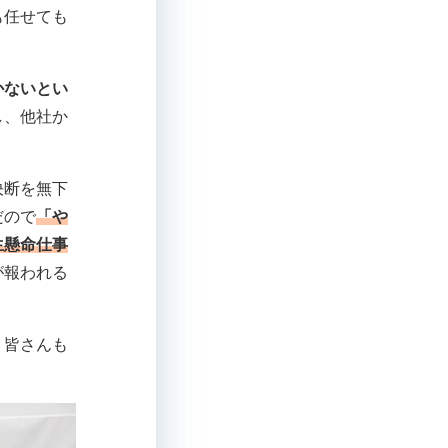
も任せても
かないとい
し、他社か
決断を無下
だので
「や
生懸命仕事
が報われる
。皆さんも