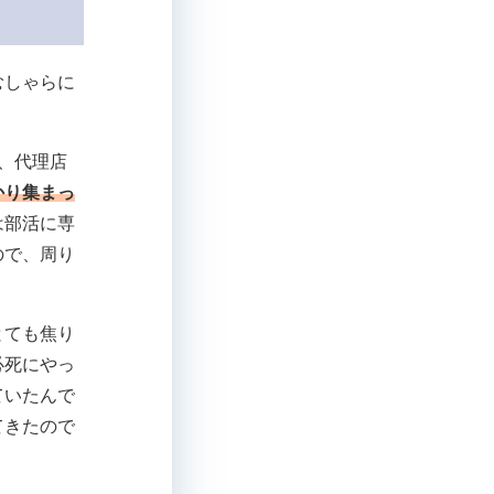
むしゃらに
、代理店
かり集まっ
は部活に専
ので、周り
とても焦り
必死にやっ
ていたんで
てきたので