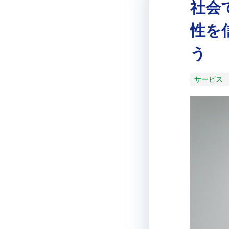
社会
性を
う
サービス