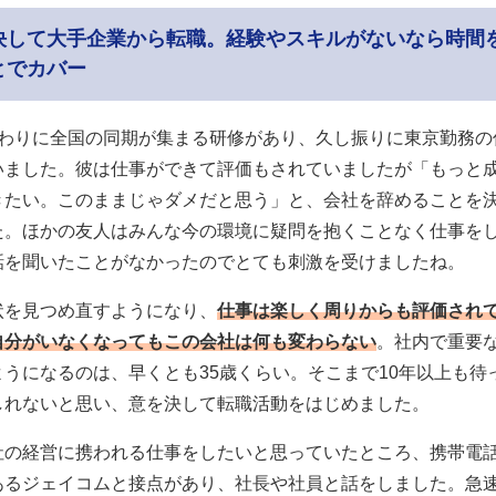
決して大手企業から転職。経験やスキルがないなら時間
とでカバー
終わりに全国の同期が集まる研修があり、久し振りに東京勤務の
いました。彼は仕事ができて評価もされていましたが「もっと
きたい。このままじゃダメだと思う」と、会社を辞めることを
た。ほかの友人はみんな今の環境に疑問を抱くことなく仕事を
話を聞いたことがなかったのでとても刺激を受けましたね。
状を見つめ直すようになり、
仕事は楽しく周りからも評価され
自分がいなくなってもこの会社は何も変わらない
。社内で重要
ようになるのは、早くとも35歳くらい。そこまで10年以上も待
しれないと思い、意を決して転職活動をはじめました。
社の経営に携われる仕事をしたいと思っていたところ、携帯電
あるジェイコムと接点があり、社長や社員と話をしました。急