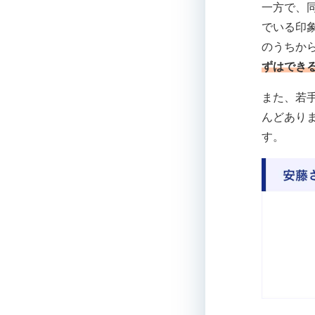
一方で、
でいる印
のうちか
ずはでき
また、若
んどあり
す。