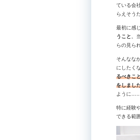
ている会
らえそう
最初に感
うこと
。
らの見ら
そんなな
にしたく
るべきこ
をしまし
ように…
特に経験
できる範