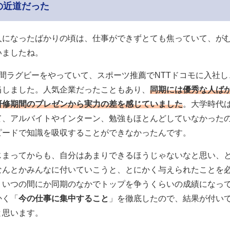
の近道だった
人になったばかりの頃は、仕事ができずとても焦っていて、が
いましたね。
年間ラグビーをやっていて、スポーツ推薦でNTTドコモに入社し
当しました。人気企業だったこともあり、
同期には優秀な人ば
研修期間のプレゼンから実力の差を感じていました
。大学時代
て、アルバイトやインターン、勉強もほとんどしていなかった
ピードで知識を吸収することができなかったんです。
じまってからも、自分はあまりできるほうじゃないなと思い、
なんとかみんなに付いていこうと、とにかく与えられたことを
、いつの間にか同期のなかでトップを争うくらいの成績になっ
かく「
今の仕事に集中すること
」を徹底したので、結果が付い
と思います。