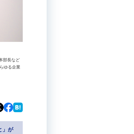
副本部長など
あらゆる企業
と」が