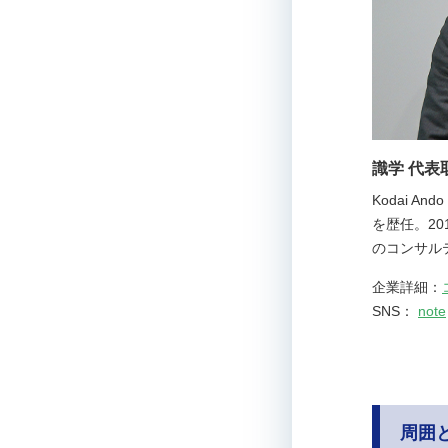
識学 代表
Kodai 
を歴任。2
のコンサル
企業詳細：
SNS：
note
周囲