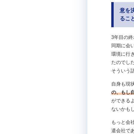
意を
るこ
3年目の
同期に会
環境に行
たのでし
そういう
自身も現
の、もし
ができる
ないかも
もっと会
遣会社で