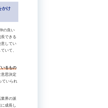
をかけ
仲の良い
成長できる
決意してい
していて、
ているもの
な意思決定
っていられ
話業界の派
速に成長し