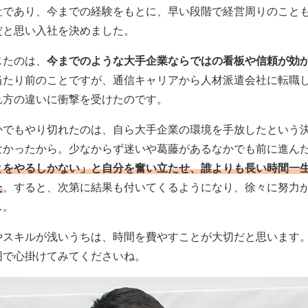
社であり、今までの経験をもとに、早い段階で経営周りのこと
だと思い入社を決めました。
じたのは、
今までのような大手企業ならではの看板や信頼が効
当たり前のことですが、通信キャリアから人材派遣会社に転職
れ方の違いに衝撃を受けたのです。
かでもやり切れたのは、自ら大手企業の環境を手放したという
なかったから。少なからず迷いや葛藤があるなかでも前に進ん
とをやるしかない」と自分を奮い立たせ、誰よりも長い時間一
た
。すると、次第に結果も付いてくるようになり、徐々に努力
…。
やスキルが浅いうちは、時間を費やすことが大切だと思います
囲で心掛けてみてくださいね。