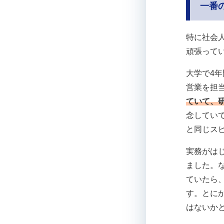
一番
特に社会
頑張って
大学で4
営業を担
ていて、
念してい
と同じス
実務がは
ました。
ていたら
す。とに
はないか