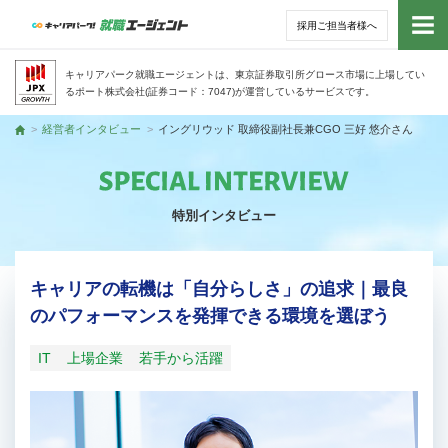
採用ご担当者様へ
トッ
キャリアパーク就職エージェントは、東京証券取引所グロース市場に上場してい
るポート株式会社(証券コード：7047)が運営しているサービスです。
サー
経営者インタビュー
イングリウッド 取締役副社長兼CGO 三好 悠介さん
トップ
アド
特別インタビュー
利用
就活
キャリアの転機は「自分らしさ」の追求｜最良
のパフォーマンスを発揮できる環境を選ぼう
経営
IT
上場企業
若手から活躍
無料