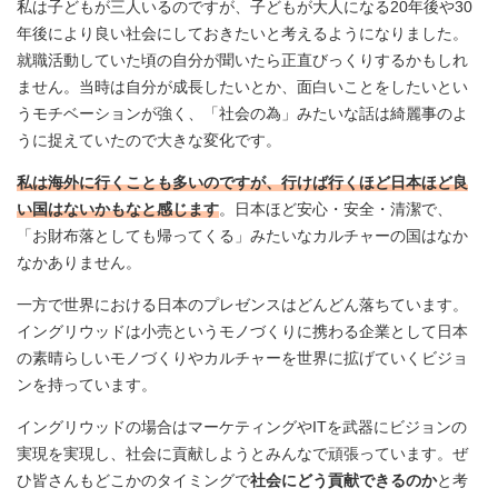
私は子どもが三人いるのですが、子どもが大人になる20年後や30
年後により良い社会にしておきたいと考えるようになりました。
就職活動していた頃の自分が聞いたら正直びっくりするかもしれ
ません。当時は自分が成長したいとか、面白いことをしたいとい
うモチベーションが強く、「社会の為」みたいな話は綺麗事のよ
うに捉えていたので大きな変化です。
私は海外に行くことも多いのですが、行けば行くほど日本ほど良
い国はないかもなと感じます
。日本ほど安心・安全・清潔で、
「お財布落としても帰ってくる」みたいなカルチャーの国はなか
なかありません。
一方で世界における日本のプレゼンスはどんどん落ちています。
イングリウッドは小売というモノづくりに携わる企業として日本
の素晴らしいモノづくりやカルチャーを世界に拡げていくビジョ
ンを持っています。
イングリウッドの場合はマーケティングやITを武器にビジョンの
実現を実現し、社会に貢献しようとみんなで頑張っています。ぜ
ひ皆さんもどこかのタイミングで
社会にどう貢献できるのか
と考