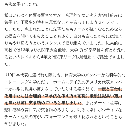
も決め手でしたね。
私はいわゆる体育会育ちですが、合理的でない考え方や仕組みは
苦手で、下級生の時も生意気なことを言ってしまうタイプでし
た。ただ、恵まれたことに先輩たちもチームが強くなるためなら
と提言を聞いてもらえることも多く、自分も言ったからには誰よ
りもやり切ろうというスタンスで取り組んでいました。結果的に
高校では13年ぶりの関東大会優勝、大学では2部降格を何とか免れ
るというレベルから4年次は関東リーグ決勝進出まで躍進できまし
た。
U19日本代表に選ばれた際にも、体育大学のメンバーから科学的な
トレーニングを学んだり、ホームステイ先のアメリカ代表メンバ
ーが非常に泥臭い努力をしていたりする姿を見て、
一流と言われ
る選手たちは合理的・科学的な考え方を前提に最後は泥臭い努力
を当たり前に突き詰めていると感じました
。またチーム・組織は
悲壮感漂う雰囲気で突き詰めるよりも、明るく常にポジティブな
チーム・組織の方がパフォーマンスが最大化されるということも
学びました。