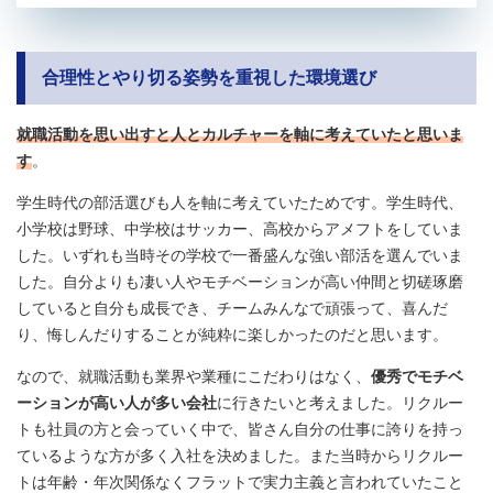
合理性とやり切る姿勢を重視した環境選び
就職活動を思い出すと人とカルチャーを軸に考えていたと思いま
す
。
学生時代の部活選びも人を軸に考えていたためです。学生時代、
小学校は野球、中学校はサッカー、高校からアメフトをしていま
した。いずれも当時その学校で一番盛んな強い部活を選んでいま
した。自分よりも凄い人やモチベーションが高い仲間と切磋琢磨
していると自分も成長でき、チームみんなで頑張って、喜んだ
り、悔しんだりすることが純粋に楽しかったのだと思います。
なので、就職活動も業界や業種にこだわりはなく、
優秀でモチベ
ーションが高い人が多い会社
に行きたいと考えました。リクルー
トも社員の方と会っていく中で、皆さん自分の仕事に誇りを持っ
ているような方が多く入社を決めました。また当時からリクルー
トは年齢・年次関係なくフラットで実力主義と言われていたこと