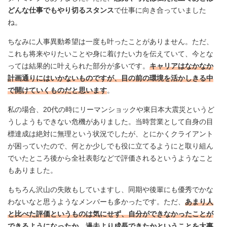
どんな仕事でもやり切るスタンス
で仕事に向き合っていました
ね。
ちなみに人事異動希望は一度も叶ったことがありません。ただ、
これも将来やりたいことや身に着けたい力を伝えていて、今とな
っては結果的に叶えられた部分が多いです。
キャリアはなかなか
計画通りにはいかないものですが、目の前の環境を活かしきる中
で開けていくものだと思います
。
私の場合、20代の時にリーマンショックや東日本大震災というど
うしようもできない危機がありました。当時営業として自身の目
標達成は絶対に無理という状況でしたが、とにかくクライアント
が困っていたので、何とか少しでも役に立てるようにと取り組ん
でいたところ後から全社表彰などで評価されるというようなこと
もありました。
もちろん沢山の失敗もしていますし、同期や後輩にも優秀でかな
わないなと思うようなメンバーも多かったです。ただ、
あまり人
と比べた評価というものは気にせず、自分ができなかったことが
できるようになったか、過去より成長できたかということを大事