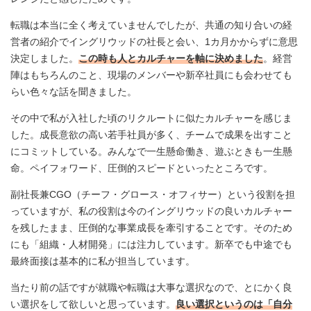
転職は本当に全く考えていませんでしたが、共通の知り合いの経
営者の紹介でイングリウッドの社長と会い、1カ月かからずに意思
決定しました。
この時も人とカルチャーを軸に決めました
。経営
陣はもちろんのこと、現場のメンバーや新卒社員にも会わせても
らい色々な話を聞きました。
その中で私が入社した頃のリクルートに似たカルチャーを感じま
した。成長意欲の高い若手社員が多く、チームで成果を出すこと
にコミットしている。みんなで一生懸命働き、遊ぶときも一生懸
命。ペイフォワード、圧倒的スピードといったところです。
副社長兼CGO（チーフ・グロース・オフィサー）という役割を担
っていますが、私の役割は今のイングリウッドの良いカルチャー
を残したまま、圧倒的な事業成長を牽引することです。そのため
にも「組織・人材開発」には注力しています。新卒でも中途でも
最終面接は基本的に私が担当しています。
当たり前の話ですが就職や転職は大事な選択なので、とにかく良
い選択をして欲しいと思っています。
良い選択というのは「自分