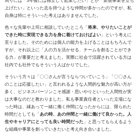
周りには「3年後には独立して起業したい」とか「新規事業を立ち
上げたい」といった志を持つような仲間が多かったのですが、私
自身は特にそういった考えはありませんでした。
色々な先輩や上司に相談していたところ「
将来、やりたいことが
できた時に実現できる力を身に着けておけばよい
」という考えに
至りました。そのためには個人の能力を上げることはもちろんで
すが、それ以上に「人の力を活かせる、チームを創ることができ
る力」が重要だと考えました。実際に社会で活躍されている方は
社内でも社外でもそういう人ばかりでした。
そういう方々は「〇〇さんが言うならついていこう」「〇〇さん
のことは応援したい」と言われるような人間的な魅力が高い方が
多く、ビジネスパーソンこそ感謝・思いやりといった人間性が実
は大事なのだと教わりました。私も事業責任者といった立場にな
った時は、縁あって一緒に働く仲間になったからには、限られた
時間だとしても「
あの時、あの仲間と一緒に働けて良かった。人
生やキャリアにとっても良い時間だった
」と思ってもらえるよう
な組織や事業を創っていきたいと考え向き合いました。