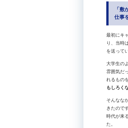
「敷
仕事
最初にキ
り、当時
を送って
大学生の
雰囲気だ
れるもの
もしろく
そんなな
きたのです
時代が来
た。