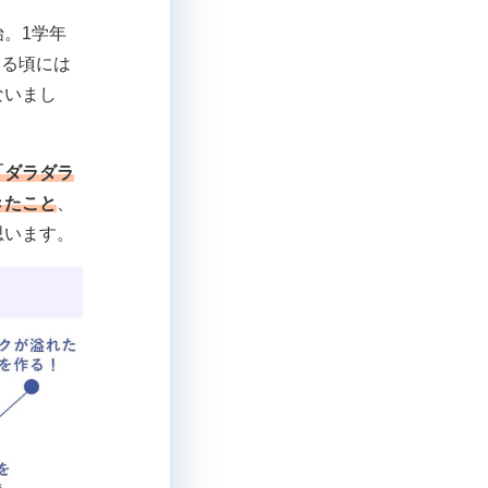
。1学年
なる頃には
ないまし
「ダラダラ
きたこと
、
思います。