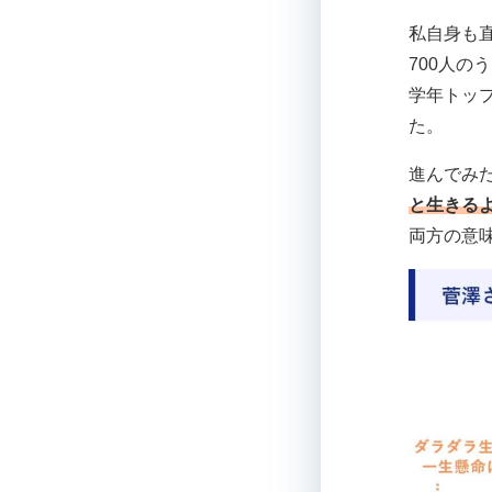
私自身も
700人の
学年トッ
た。
進んでみ
と生きる
両方の意