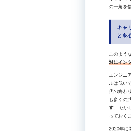
の一角を
キャ
とを
このよう
対にイン
エンジニ
ルは低い
代の終わ
も多くの
す
。 た
っておく
2020年に