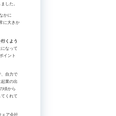
しました。
なかに
非常に大きか
を行くよう
生になって
ポイント
で、自力で
は起業の出
の頃から
してくれて
ウェア会社