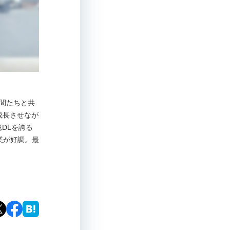
仲間たちと共
に成長させなが
DLを誇る
業が好調。最