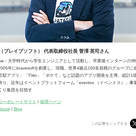
soft（ブレイブソフト） 代表取締役社長 菅澤 英司さん
ugasawa・大学時代から学生エンジニアとして活動し、卒業後インターンの
005年にbravesoftを創業し、現職。世界4拠点150名規模のグループ
官邸アプリ」「TVer」「ボケて」など話題のアプリ開発を主導。総計1億
誇り、近年はイベントプラットフォーム「eventos （イベントス）」事
くり集団を目指す
コーポレートサイト
/
採用ページ
ebook
/
Blog
この記事をシェアする