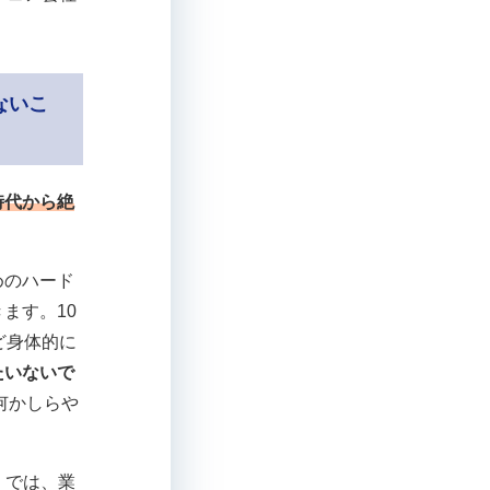
ないこ
時代から絶
めのハード
ます。10
ど身体的に
たいないで
何かしらや
」では、業