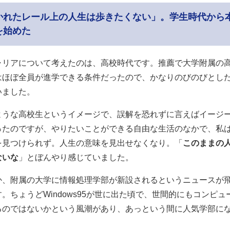
かれたレール上の人生は歩きたくない」。学生時代から
を始めた
ャリアについて考えたのは、高校時代です。推薦で大学附属の
はほぼ全員が進学できる条件だったので、かなりのびのびとし
いました。
ような高校生というイメージで、誤解を恐れずに言えばイージ
ったのですが、やりたいことができる自由な生活のなかで、私
を見つけられず。人生の意味を見出せなくなり。「
このままの
ないな
」とぼんやり感じていました。
か、附属の大学に情報処理学部が新設されるというニュースが
。ちょうどWindows95が世に出た頃で、世間的にもコンピュー
るのではないかという風潮があり、あっという間に人気学部に