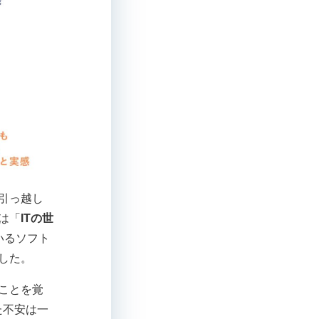
引っ越し
は「
ITの世
いるソフト
した。
ことを覚
た不安は一