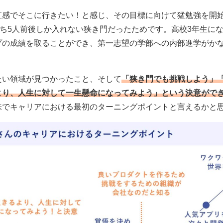
直感でそこに行きたい！と感じ、その目標に向けて猛勉強を開始
うち5人前後しか入れない狭き門だったためです。高校3年生に
プの成績を取ることができ、第一志望の学部への内部進学がか
たい領域が見つかったこと、そして
「狭き門でも挑戦しよう」
より、人生に対して一生懸命になってみよう」という決意がで
味でキャリアにおける最初のターニングポイントと言えるかと