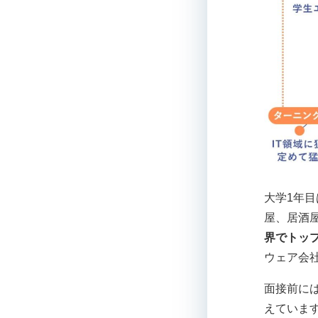
大学1年
屋、居酒
界でトッ
ウェア会
面接前に
えていま