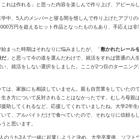
「これは作れる」と思った内容を楽しんで作り上げ、アピール
在学中、5人のメンバーと寝る間を惜しんで作り上げたアプリの
,000万円を超えるヒット作品となったものもあり、手応えは
。
が始まった時期はそれなりに悩みましたが、「
敷かれたレール
嫌だ
」と思って今の道を選んだわけで、就活をすれば普通の人
思い、就活をしない選択をしました。ここが2つ目のターニング
いては、家族にも相談していません。親も自営業をしていたの
く生き方について反対されることはなかったです。むしろ母親
部援助してくれるなど、応援してくれていましたね。大学2年生
ていて、アルバイトだけで食べていたので、それなりに信頼も
ろうと思います。
5人のうち3人で一緒に起業しようと決め、大学卒業後、ソフト