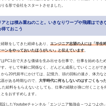
借りる形で会社をスタートさせました。
リアとは積み重ねのこと。いきなりワープや飛躍はでき
心得ておこう
な経験をしてきた経緯もあり、
エンジニア志望の人には「学生
ターンをやっておいたほうがいい」と伝えています
。
アはPC1台で大きな価値を生み出せる仕事で、仕事を始めるた
です。そして年齢に関係なく、どんどん成長していくことができ
りから20代前半にかけては、記憶力、頭の回転の速さ、体力な
武器がある時期なので、
大学時代に何もしないのはすごくもっ
いした給料をもらえないとしても、仕事の経験が身に付くことを
ことをおすすめします。
開設したYoutubeチャンネル「
エンジニア勉強会 – つよつよch