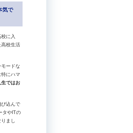
本気で
高校に入
た高校生活
ーモードな
は特にハマ
人生ではお
飛び込んで
タやITの
なりまし