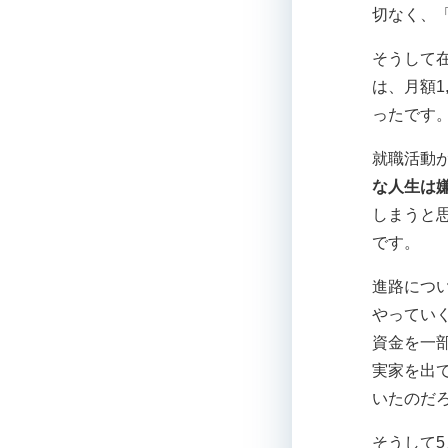
切なく、
そうして
は、月額1
ったです
就職活動
な人生は
しまうと
です。
進路につ
やってい
資金を一
実家を出
いたのだ
そうして