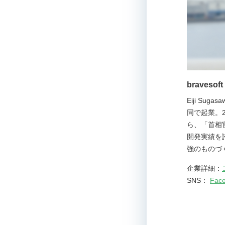
brave
Eiji S
同で起業。2
ら、「首相
開発実績を
強のものづ
企業詳細：
SNS：
Fac