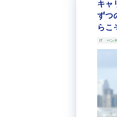
キャ
ずつ
らこ
IT
ベン