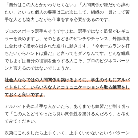
「自分はこの人とかかわりたくない」「人間関係が嫌だから辞め
たい」といった個人の要望は二の次にして、組織の一員として苦
手な人とも協力しながら仕事をする必要があるのです。
プロのスポーツ選手もそうですよね。選手ではなく監督がレギュ
ラーを決めますし、そのときどきのピンチやチャンス、外部環境
に合わせて指示を出された通りに動きます。「今ホームランを打
ちたいからバントは嫌だ」と言ってもダメなんです。どんな組織
でもまずは自分の役割を全うする人こそ、プロのビジネスパーソ
ンと言えるのではないでしょうか。
社会人ならではの人間関係を築けるように、学生のうちにアルバ
イトをして、いろいろな人とコミュニケーションを取る練習をし
ておくと良いですよ
。
アルバイト先に苦手な人がいたら、あくまでも練習だと割り切っ
て「この人とどうやったら良い関係性を築けるんだろう」と考え
てみてください。
次第にこれをしたら上手くいく、上手くいかないというパターン