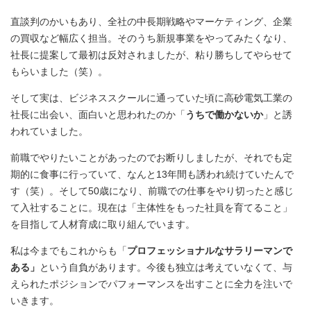
直談判のかいもあり、全社の中長期戦略やマーケティング、企業
の買収など幅広く担当。そのうち新規事業をやってみたくなり、
社長に提案して最初は反対されましたが、粘り勝ちしてやらせて
もらいました（笑）。
そして実は、ビジネススクールに通っていた頃に高砂電気工業の
社長に出会い、面白いと思われたのか「
うちで働かないか
」と誘
われていました。
前職でやりたいことがあったのでお断りしましたが、それでも定
期的に食事に行っていて、なんと13年間も誘われ続けていたんで
す（笑）。そして50歳になり、前職での仕事をやり切ったと感じ
て入社することに。現在は「主体性をもった社員を育てること」
を目指して人材育成に取り組んでいます。
私は今までもこれからも「
プロフェッショナルなサラリーマンで
ある」
という自負があります。今後も独立は考えていなくて、与
えられたポジションでパフォーマンスを出すことに全力を注いで
いきます。