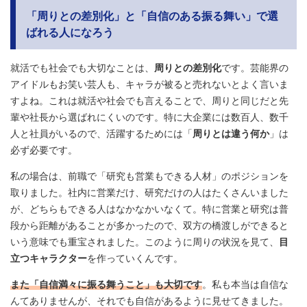
「周りとの差別化」と「自信のある振る舞い」で選
ばれる人になろう
就活でも社会でも大切なことは、
周りとの差別化
です。芸能界の
アイドルもお笑い芸人も、キャラが被ると売れないとよく言いま
すよね。これは就活や社会でも言えることで、周りと同じだと先
輩や社長から選ばれにくいのです。特に大企業には数百人、数千
人と社員がいるので、活躍するためには「
周りとは違う何か
」は
必ず必要です。
私の場合は、前職で「研究も営業もできる人材」のポジションを
取りました。社内に営業だけ、研究だけの人はたくさんいました
が、どちらもできる人はなかなかいなくて。特に営業と研究は普
段から距離があることが多かったので、双方の橋渡しができると
いう意味でも重宝されました。このように周りの状況を見て、
目
立つキャラクター
を作っていくんです。
また「自信満々に振る舞うこと」も大切です
。私も本当は自信な
んてありませんが、それでも自信があるように見せてきました。