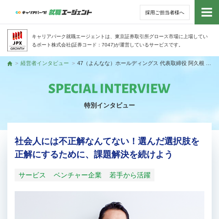
採用ご担当者様へ
トッ
キャリアパーク就職エージェントは、東京証券取引所グロース市場に上場してい
るポート株式会社(証券コード：7047)が運営しているサービスです。
サー
経営者インタビュー
47（よんなな）ホールディングス 代表取締役 阿久根 聡さん
トップ
アド
特別インタビュー
利用
就活
社会人には不正解なんてない！選んだ選択肢を
正解にするために、課題解決を続けよう
経営
サービス
ベンチャー企業
若手から活躍
無料