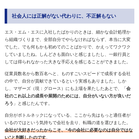
社会人には正解がない代わりに、不正解もない
エス・エム・エスに入社したばかりのときは、細かな会計処理か
ら組織づくりまで、全部自分でやらなければならず、本当に大変
でした。でも何もかも初めてのことばかりで、かえってワクワク
していましたね。しんどさも面白いと感じましたし、一銀行員と
しては得られなかった大きな手応えを感じることができました。
従業員数名から数百名へと、ものすごいスピードで成長する会社
の中で、自分が貢献できているという実感もありました。しか
し、マザーズ（現：グロース）にも上場を果たしたあとで、「
会
社のこれ以上の成長や展開のためには、自分がいない方が良いだ
ろう
」と感じたんです。
自分がボトルネックになっている、ここから先はもっと適任者が
いるのではという気持ちで会社を去り、転職の道を選びました。
会社が大好きだったからこそ、“今の会社に必要なのは自分ではな
い”と判断したのです
。