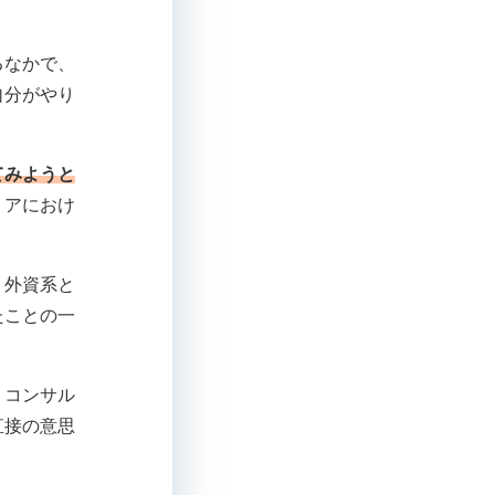
るなかで、
自分がやり
てみようと
リアにおけ
。外資系と
たことの一
。コンサル
直接の意思