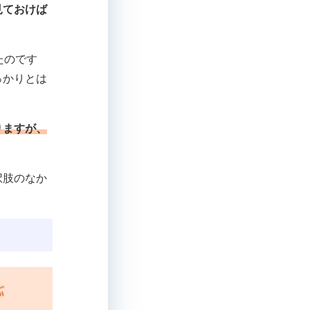
見ておけば
たのです
っかりとは
りますが、
。
択肢のなか
。