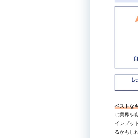
ベストな
じ業界や
インプッ
るかもし