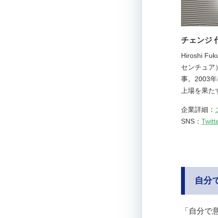
チェンジ 
Hirosh
センチュア
事。200
上場を果たす
企業詳細：
SNS：
Twitt
自分
「自分で