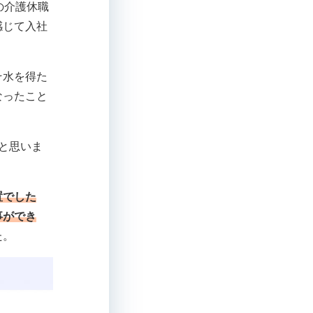
の介護休職
感じて入社
そ水を得た
なったこと
と思いま
置でした
事ができ
た。