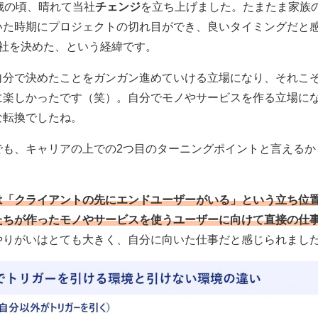
歳の頃、晴れて当社
チェンジ
を立ち上げました。たまたま家族
いた時期にプロジェクトの切れ目ができ、良いタイミングだと
退社を決めた、という経緯です。
自分で決めたことをガンガン進めていける立場になり、それこ
に楽しかったです（笑）。自分でモノやサービスを作る立場に
な転換でしたね。
でも、キャリアの上での2つ目のターニングポイントと言えるか
は「クライアントの先にエンドユーザーがいる」という立ち位
たちが作ったモノやサービスを使うユーザーに向けて直接の仕
やりがいはとても大きく、自分に向いた仕事だと感じられまし