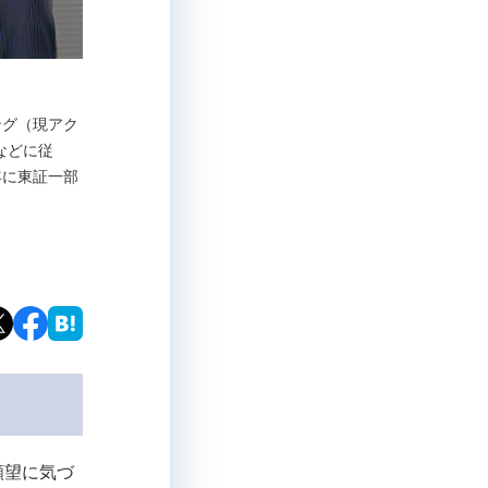
ィング（現アク
などに従
年に東証一部
願望に気づ