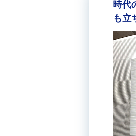
時代
も立