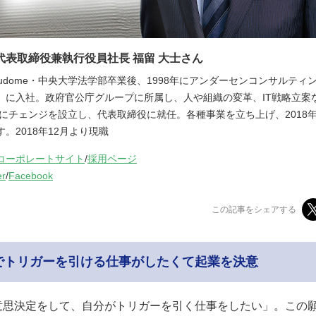
代表取締役兼執行役員社長 福留 大士さん
i Fukudome・中央大学法学部卒業後、1998年にアンダーセンコンサルテ
）に入社。政府官公庁グループに所属し、人や組織の変革、IT戦略立案
3年にチェンジを設立し、代表取締役に就任。各種事業を立ち上げ、2018
。2018年12月より現職
コーポレートサイト
/
採用ページ
er
/
Facebook
この記事をシェアする
でトリガーを引ける仕事がしたくて起業を決意
意思決定をして、自分がトリガーを引く仕事をしたい」。この