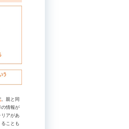
す
。親と同
界の情報が
ャリアがあ
くることも