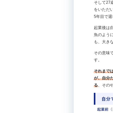
そして27
をいただ
5年目で
起業後は
魚のよう
も、大き
その意味
す。
それまで
が、自分
る
、その