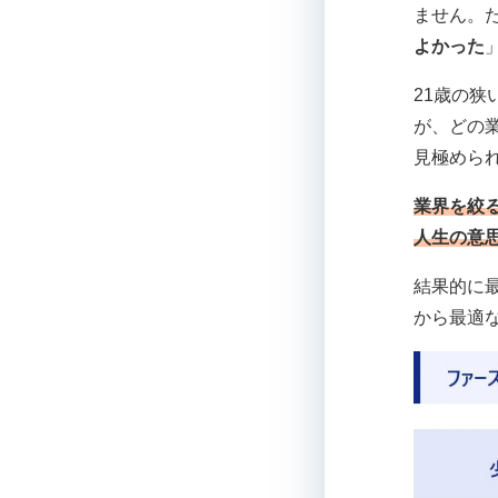
ません。
よかった
21歳の
が、どの
見極めら
業界を絞
人生の意
結果的に
から最適