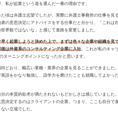
が、私が起業という道を選んだ一番の理由です。
った頃は弁護士志望でしたが、実際に弁護士事務所の仕事を見
他者の意思決定にアドバイスをする仕事だと分かり、「これは
の世界観ではないな」と感じて進路を変更しました。
け早く起業しようと決めた上で、まずは色々な企業や組織を見
業後は外資系のコンサルティング企業に入社
。これが私のキャ
目のターニングポイントになったかと思います。
期待どおり、幅広い業種・業界の企業を見ることができました
で英語をかなり勉強し、語学力を磨けたことも就職してよかっ
自分の本質的欲求が満たされないもどかしさは感じていました
意思決定するのはクライアントの企業。つまり、ここも自分で
きない立場でした。