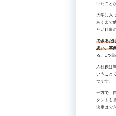
いたこと
大学に入
あくまで
たい仕事
できるだ
思い、卒
る、1つ
入社後は
いうこと
つです。
一方で、
タントも
決定はで