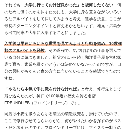
それでも
「大学に行っておけば良かった」と後悔したくない
、何
のために働くのかを探すためにも、大学に身を置きながらいろい
ろなアルバイトをして探してみようと考え、進学を決意。ここが
最初のターニングポイントと言えるかと思います。地元・広島か
ら出て関東の大学に入学することにしました。
入学後は早速いろいろな世界を見てみようと行動を始め、10数種
類のアルバイトを経験
。その過程で、気づけば食の仕事を選んで
いる自分に気づきました。祖父の代から続く和洋菓子屋を営む家
庭で育ち、家業を継ぐかどうかは決めていなかったのですが、自
分の興味がちゃんと食の方向に向いていることを確認できたので
すね。
「
やるなら本気で手に職を付けなければ
」と考え、修行先として
飛び込んだのが、神戸で100年近い歴史を誇る名店・
FREUNDLIEB（フロインドリーブ）です。
同店は小麦を扱うあらゆる製品の製造販売を手掛けていたので、
ここで修行させてもらいながら、何がやりたいかを探すのがベス
トだと考えたのです。フロインドリーブには、マイスター制度の