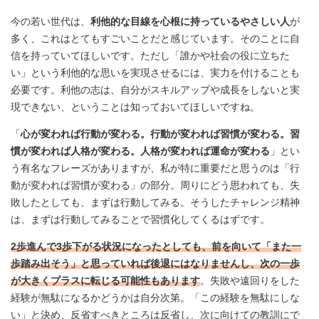
今の若い世代は、
利他的な目線を心根に持っているやさしい人
が
多く、これはとてもすごいことだと感じています。そのことに自
信を持っていてほしいです。ただし「誰かや社会の役に立ちた
い」という利他的な思いを実現させるには、実力を付けることも
必要です。利他の志は、自分がスキルアップや成長をしないと実
現できない、ということは知っておいてほしいですね。
「
心が変われば行動が変わる。行動が変われば習慣が変わる。習
慣が変われば人格が変わる。人格が変われば運命が変わる
」とい
う有名なフレーズがありますが、私が特に重要だと思うのは「行
動が変われば習慣が変わる」の部分。周りにどう思われても、失
敗したとしても、まずは行動してみる。そうしたチャレンジ精神
は、まずは行動してみることで習慣化してくるはずです。
2歩進んで3歩下がる状況になったとしても、前を向いて「また一
歩踏み出そう」と思っていれば後退にはなりませんし、次の一歩
が大きくプラスに転じる可能性もあります
。失敗や遠回りをした
経験が無駄になるかどうかは自分次第。「この経験を無駄にしな
い」と決め、反省すべきところは反省し、次に向けての教訓にで