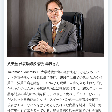
八天堂 代表取締役 森光 孝雅さん
Takamasa Morimitsu・大学時代に食の道に進むことを決め、パ
ン・洋菓子店など複数店舗で修行。1991年に祖父の代から続く和
菓子・洋菓子店を継ぎ、1997年より現職。自身で立ち上げた「た
かちゃんのぱん屋」を広島県内に13店舗広げるも、2008年より一
品専門店の業態に転換を図る。冷やして食べる「くりーむパン」
が大ヒット看板商品となり、スイーツパンの手土産市場を確立。
現在はくりーむパンをはじめとした様々な商品を開発・展開、海
外市場へも進出を図っている。農福連携や観光事業での社会貢献