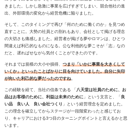
きました。しかし急激に事業を広げすぎてしまい、競合他社の進
出、外部環境の変化から経営危機に陥りました。
そして、このタイミングで再び「何のために働くのか」を見つめ
直すことに。大勢の社員との別れもあり、会社として掲げる理念
の大切さも痛感しました。経営者が掲げる夢やロマンは、ひとつ
間違えば利己的なものになる。公な利他的な夢こそが「志」なの
だと、遅ればせながら気付くことができたのです。
それまでは規模の大小や損得、
つまり「いかに事業を大きくして
いくか」といったことばかりに目を向けていました。自分に矢印
が向いた利己的な夢だったのですね
。
この経験を経て、当社の信条である 「
八天堂は社員のために、お
品はお客様のために、利益は未来のために
」という文言と、「
良
い品 良い人 良い会社つくり
」という経営理念を定めました。
この理念を確立してからステージが一段階変わったと感じてお
り、キャリアにおける3つ目のターニングポイントと言えるかと思
います。