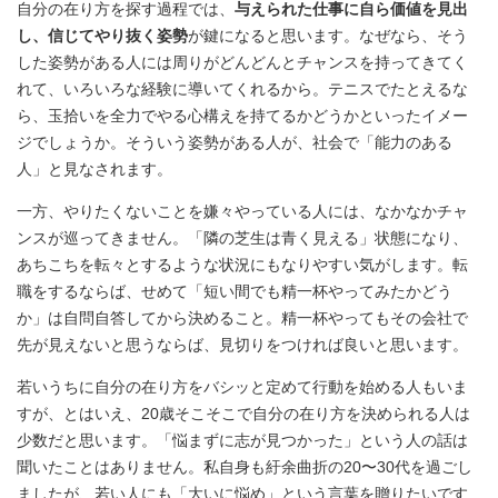
自分の在り方を探す過程では、
与えられた仕事に自ら価値を見出
し、信じてやり抜く姿勢
が鍵になると思います。なぜなら、そう
した姿勢がある人には周りがどんどんとチャンスを持ってきてく
れて、いろいろな経験に導いてくれるから。テニスでたとえるな
ら、玉拾いを全力でやる心構えを持てるかどうかといったイメー
ジでしょうか。そういう姿勢がある人が、社会で「能力のある
人」と見なされます。
一方、やりたくないことを嫌々やっている人には、なかなかチャ
ンスが巡ってきません。「隣の芝生は青く見える」状態になり、
あちこちを転々とするような状況にもなりやすい気がします。転
職をするならば、せめて「短い間でも精一杯やってみたかどう
か」は自問自答してから決めること。精一杯やってもその会社で
先が見えないと思うならば、見切りをつければ良いと思います。
若いうちに自分の在り方をバシッと定めて行動を始める人もいま
すが、とはいえ、20歳そこそこで自分の在り方を決められる人は
少数だと思います。「悩まずに志が見つかった」という人の話は
聞いたことはありません。私自身も紆余曲折の20〜30代を過ごし
ましたが、若い人にも「大いに悩め」という言葉を贈りたいです