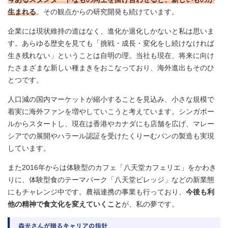
生まれる
。その観点からの研究開発も続けています。
企業には現状維持の道はなく、進化か退化しかないと私は思いま
す。あらゆる歴史を見ても「挑戦・成長・変化をし続けなければ
生き残れない」ということは自明の理。当社も現在、将来に向け
たさまざまな新しい種まきをおこなっており、海外進出もそのひ
とつです。
人口減の国内マーケットが縮小することを見込み、小さな規模で
着実に海外ファンを増やしていこうと考えています。シンガポー
ルからスタートし、現在は香港やカナダにも店舗を広げ、マレー
シアでの展開やハラール認証を受けたくりーむパンの製造も実現
しています。
また2016年からは体験型のカフェ「八天堂カフェリエ」をかわき
りに、体験型食のテーマパーク「八天堂ビレッジ」などの新業態
にもチャレンジ中です。農福連携の事業も行っており、
今後も利
他の精神で食文化を変えていくこと
が、私の夢です。