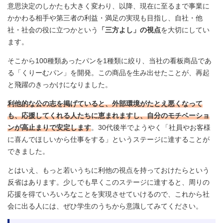
意思決定のしかたも大きく変わり、以降、現在に至るまで事業に
かかわる相手や第三者の利益・満足の実現も目指し、自社・他
社・社会の役に立つかという
「三方よし」の視点
を大切にしてい
ます。
そこから100種類あったパンを1種類に絞り、当社の看板商品であ
る「くりーむパン」を開発。この商品を生み出せたことが、再起
と飛躍のきっかけになりました。
利他的な公の志を掲げていると、外部環境がたとえ悪くなって
も、応援してくれる人たちに恵まれますし、自分のモチベーショ
ンが高止まりで安定します
。30代後半でようやく「社員やお客様
に喜んでほしいから仕事をする」というステージに達することが
できました。
とはいえ、もっと若いうちに利他の視点を持っておけたらという
反省はあります。少しでも早くこのステージに達すると、周りの
応援を得ていろいろなことを実現させていけるので、これから社
会に出る人には、ぜひ学生のうちから意識してみてください。