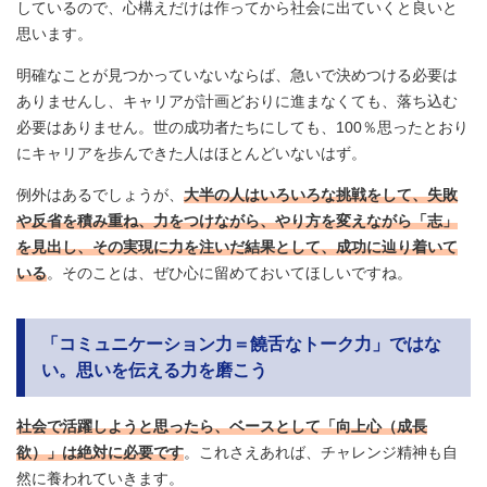
しているので、心構えだけは作ってから社会に出ていくと良いと
思います。
明確なことが見つかっていないならば、急いで決めつける必要は
ありませんし、キャリアが計画どおりに進まなくても、落ち込む
必要はありません。世の成功者たちにしても、100％思ったとおり
にキャリアを歩んできた人はほとんどいないはず。
例外はあるでしょうが、
大半の人はいろいろな挑戦をして、失敗
や反省を積み重ね、力をつけながら、やり方を変えながら「志」
を見出し、その実現に力を注いだ結果として、成功に辿り着いて
いる
。そのことは、ぜひ心に留めておいてほしいですね。
「コミュニケーション力＝饒舌なトーク力」ではな
い。思いを伝える力を磨こう
社会で活躍しようと思ったら、ベースとして「向上心（成長
欲）」は絶対に必要です
。これさえあれば、チャレンジ精神も自
然に養われていきます。