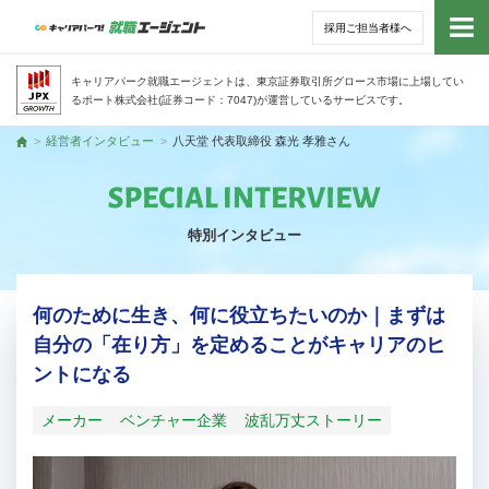
採用ご担当者様へ
トッ
キャリアパーク就職エージェントは、東京証券取引所グロース市場に上場してい
るポート株式会社(証券コード：7047)が運営しているサービスです。
サー
経営者インタビュー
八天堂 代表取締役 森光 孝雅さん
トップ
アド
特別インタビュー
利用
就活
何のために生き、何に役立ちたいのか｜まずは
自分の「在り方」を定めることがキャリアのヒ
経営
ントになる
無料
メーカー
ベンチャー企業
波乱万丈ストーリー