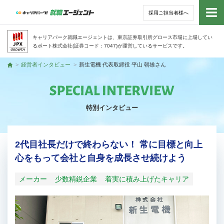
採用ご担当者様へ
トッ
キャリアパーク就職エージェントは、東京証券取引所グロース市場に上場してい
るポート株式会社(証券コード：7047)が運営しているサービスです。
サー
経営者インタビュー
新生電機 代表取締役 平山 朝雄さん
トップ
アド
特別インタビュー
利用
就活
2代目社長だけで終わらない！ 常に目標と向上
心をもって会社と自身を成長させ続けよう
経営
メーカー
少数精鋭企業
着実に積み上げたキャリア
無料