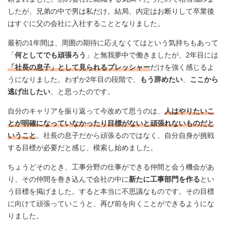
したが、兄弟の中で男は私だけ。結局、内定はお断りして卒業後
はすぐに父の会社に入社することとなりました。
最初の1年間は、周囲の期待に応えなくてはという気持ちもあって
「
何としてでも頑張ろう
」と無我夢中で働きましたが、2年目には
「社長の息子」として見られるプレッシャー
だけを強く感じるよ
うになりました。わずか2年目の段階で、
もう辞めたい
、
ここから
逃げ出したい
、と思ったのです。
自分のキャリアを振り返って今改めて思うのは、
人はやりたいこ
とが明確になっていなかったり目標がないと頑張れないものだと
いうこと
。社長の息子だから頑張るのではなく、自分自身が挑戦
する目標が必要だと感じ、模索し始めました。
ちょうどそのとき、工事分野の仕事ができる仲間と会う機会があ
り、その仲間を巻き込んで会社の中に
新たに工事部門を作る
とい
う目標を掲げました。すると本当に不思議なものです。その目標
に向けて頑張っていこうと、再び前を向くことができるようにな
りました。