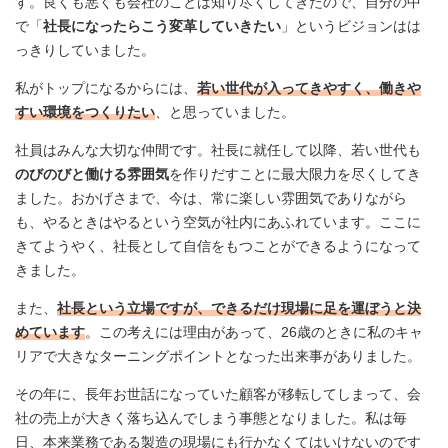
す。良くも悪くも会社のことは知り尽くしてきたので、自分の中
で「
社長になったらこう変革していきたい
」というビジョンはは
っきりしていました。
私がトップになるからには、
若い世代が入ってきやすく、働きや
すい環境をつくりたい
、と思っていました。
社員はみんな大切な仲間です。社長に就任して以降、若い世代も
のびのびと働ける雰囲気
を作りだすことに最大限力を尽くしてき
ました。おかげさまで、今は、常に楽しい雰囲気でありながら
も、やるときはやるという空気が社内にあふれています。ここに
きてようやく、社長として自信をもつことができるようになって
きました。
また、
社長という立場ですが、できるだけ現場に足を運ぼうと決
めています
。この考えには理由があって、26歳のときに私のキャ
リアで大きなターニングポイントとなった出来事がありました。
その年に、長年お世話になっていた顧客が移転してしまって、会
社の売上が大きく落ち込んでしまう事態となりました。私は毎
日、本来業務である製造の現場にも行かなくてはいけないのです