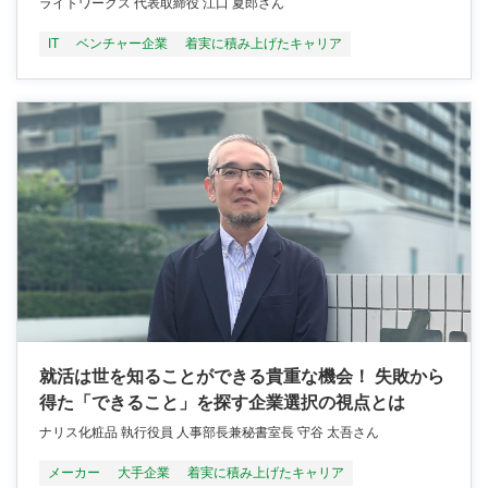
ライトワークス 代表取締役 江口 夏郎さん
IT
ベンチャー企業
着実に積み上げたキャリア
就活は世を知ることができる貴重な機会！ 失敗から
得た「できること」を探す企業選択の視点とは
ナリス化粧品 執行役員 人事部長兼秘書室長 守谷 太吾さん
メーカー
大手企業
着実に積み上げたキャリア