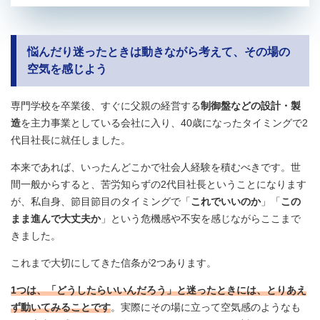
悩んだり迷ったときは動きながら考えて、その場の
空気を感じよう
専門学校を卒業後、すぐに父親の経営する
制御盤などの設計・製
造
を主力事業としている会社に入り、40歳になったタイミングで2
代目社長に就任しました。
本来であれば、いったんどこかで社会人経験を積むべきです。世
間一般からすると、苦労知らずの2代目社長ということになります
が、私自身、節目節目のタイミングで「
これでいいのか
」「
この
まま進んで大丈夫か
」という危機感や不安を感じながらここまで
きました。
これまで大切にしてきた信条が2つあります。
1つは、「どうしたらいいんだろう」と迷ったときには、とりあえ
ず動いてみることです
。実際にその場に立って空気感のようなも