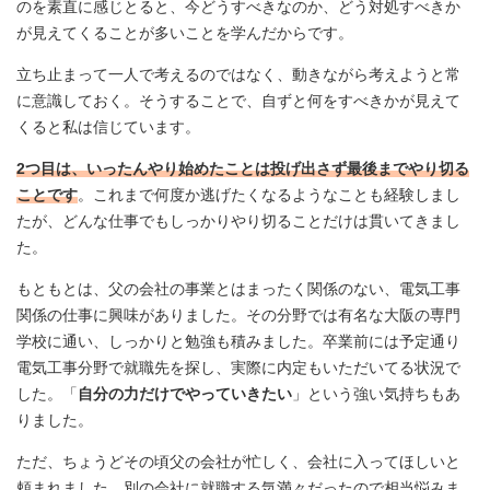
のを素直に感じとると、今どうすべきなのか、どう対処すべきか
が見えてくることが多いことを学んだからです。
立ち止まって一人で考えるのではなく、動きながら考えようと常
に意識しておく。そうすることで、自ずと何をすべきかが見えて
くると私は信じています。
2つ目は、いったんやり始めたことは投げ出さず最後までやり切る
ことです
。これまで何度か逃げたくなるようなことも経験しまし
たが、どんな仕事でもしっかりやり切ることだけは貫いてきまし
た。
もともとは、父の会社の事業とはまったく関係のない、電気工事
関係の仕事に興味がありました。その分野では有名な大阪の専門
学校に通い、しっかりと勉強も積みました。卒業前には予定通り
電気工事分野で就職先を探し、実際に内定もいただいてる状況で
した。「
自分の力だけでやっていきたい
」という強い気持ちもあ
りました。
ただ、ちょうどその頃父の会社が忙しく、会社に入ってほしいと
頼まれました。別の会社に就職する気満々だったので相当悩みま