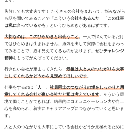
ます。
失敗しても大丈夫です！ たくさんの会社をまわって、悩みながら
も話を聞いてみることで「
こういう会社もあるんだ
」「
この仕事
は私に合っているかも
」というひらめきがあるはずです。
大切なのは、このひらめきと出会うこと
。一人で悩んでいるだけ
ではひらめきは生まれません。勇気を出して実際に会社をまわっ
てみることで、必ず見えてくるものがあります。ぜひ
チャレンジ
精神
をもってがんばってください。
行きたい会社が定まってきたら、
最後は人と人のつながりを大事
にしてくれるかどうかを見定めてほしいです
。
仕事をするのは「
人
」。
社員同士のつながりの場をしっかりと用
意してくれる会社が良い会社だと私は考えています
。そういう環
境で働くことができれば、結果的にコミュニケーション力や向上
心を高められ、着実にキャリアアップにつながっていくと思いま
す。
人と人のつながりを大事にしている会社かどうか見極めるために