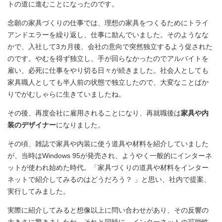
トの道に進むことになったのです。
念願の家具づくりの仕事では、理想の家具をつくるためにトライ
アンドエラーを繰り返し、仕事に励んでいました。そのようなな
かで、入社して3カ月後、会社の意向で突然独立するよう促された
のです。やむを得ず独立し、手が回らなかったのでアルバイトを
雇い、必死に仕事をやり切る日々が続きました。社会人としても
家具職人としても半人前の状態で独立したので、大変なことばか
りでがむしゃらに生きていましたね。
その後、再度会社に雇用されることになり、再就職後は
家具や内
装のデザイナー
になりました。
その頃、雑誌で家具や内装に使う道具や材料を紹介していました
が、当時はWindows 95が発売され、ようやく一般的にインターネ
ットが使われ始めた時代。「家具づくりの道具や材料をインター
ネットで紹介してみるのはどうだろう？ 」と思い、社内で提案、
実行してみました。
実際に紹介してみると想像以上に問い合わせがあり、その反響の
大きさに驚きましたね。それと同時に、インターネットの可能性