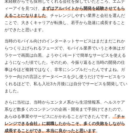
未経験からでも採用してくれる会社を探していたところ、エムテ
ィーアイを見つけ、
まずはアルバイトから開発を経験させてもら
えることになりました
。チャレンジしやすい業界と会社を選んだ
ことで、大きくキャリアが転換し、若手から急速に成長すること
ができたと思います。
当時のモバイル向けのインターネットサービスはまだまだこれか
らつくり上げられるフェーズで、モバイル業界でいうと本体はガ
ラケーで画面は白黒、ようやく
iモード
で簡単なサービスを使える
ようになった頃でした。そのため、今振り返ると当時の開発の仕
事は今ほど複雑ではなく、非常にシンプルだったんですよね。ガ
ラケー向けの言語とデータベースを少し使うだけでサービスをつ
くれるほどで、私も入社3カ月後には自分でサービスを開発してい
ました。
さらに当社は、当時からエンタメ系から生活情報系、ヘルスケア
系など数多くのコンテンツの企画・開発まで手掛けてきたので、
あらゆる事業やサービスにかかわることができたんです。
「チャ
レンジできる会社」に就職したからこそ、多くの失敗をしながら
成長することができ、本当に良かったと思います
。