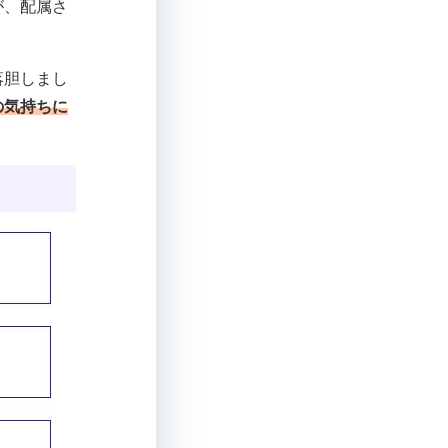
が、配属さ
落胆しまし
の気持ちに