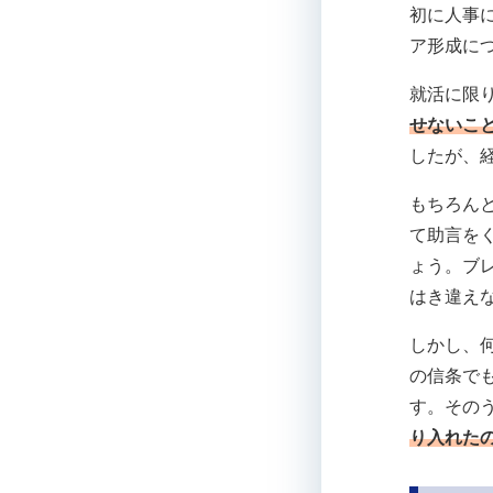
初に人事
ア形成に
就活に限
せないこ
したが、
もちろん
て助言を
ょう。ブ
はき違え
しかし、
の信条で
す。その
り入れた