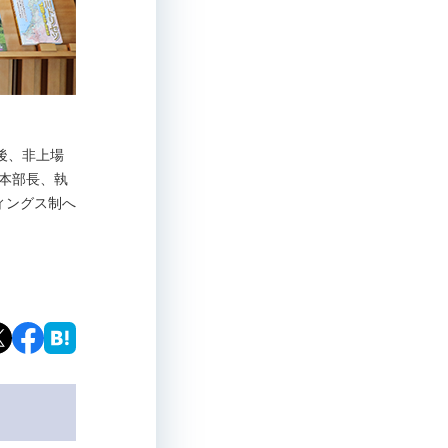
の後、非上場
理本部長、執
ィングス制へ