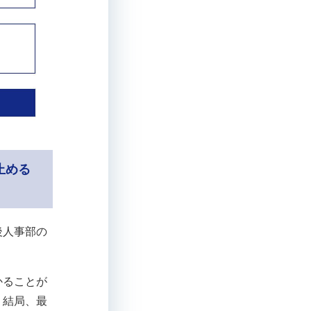
止める
後人事部の
かることが
。結局、最