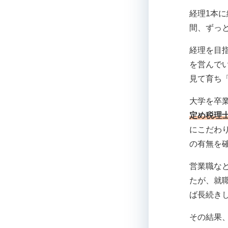
経理1本
間、ずっ
経理を目
を営んで
見て育ち
大学を卒
定め税理
にこだわ
の有無を
営業職な
たが、就
ば長続き
その結果