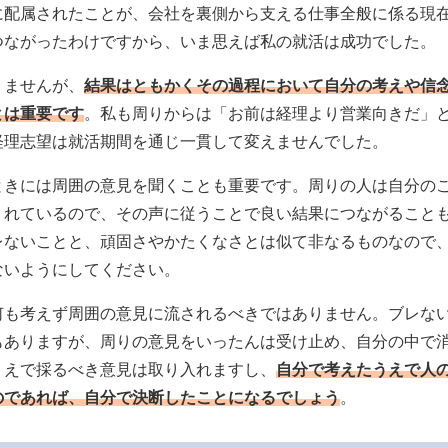
に配属されたことが、会社を裏側から支える仕事全般に係る現
つながったわけですから、いま思えば私の就活は成功でした。
りませんが、
結果はともかくその過程において自分の考えや信
とは重要です
。私も周りからは「お前は経理より営業向きだ」
経理志望は就活期間を通じ一貫して変えませんでした。
ときには周囲の意見を聞くことも重要です。周りの人は自分の
くれているので、その声に従うことで良い結果につながること
レないことと、頑固さやかたくなさとは似て非なるものなので
ないようにしてください。
何も考えず周囲の意見に流されるべきではありません。ブレな
もありますが、周りの意見をいったんは受け止め、自分の中で
うえで採るべき意見は取り入れますし、
自分で考えたうえで人
のであれば、自分で決断したことになるでしょう
。