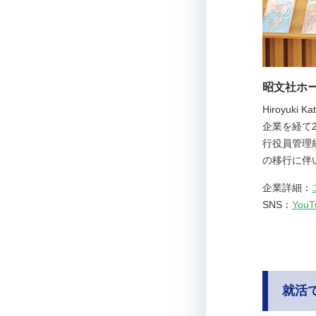
昭文社ホー
Hiroyu
企業を経て
行役員管理
の移行に伴
企業詳細：
SNS：
YouT
就活