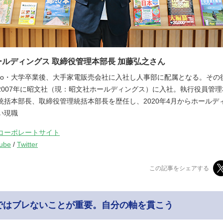
ルディングス 取締役管理本部長 加藤弘之さん
ki Kato・大学卒業後、大手家電販売会社に入社し人事部に配属となる。そ
2007年に昭文社（現：昭文社ホールディングス）に入社。執行役員管
統括本部長、取締役管理統括本部長を歴任し、2020年4月からホールデ
い現職
コーポレートサイト
ube
/
Twitter
この記事をシェアする
ではブレないことが重要。自分の軸を貫こう