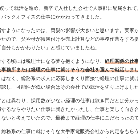
に絞って就活を進め、新卒で入社した会社で人事部に配属されて
とバックオフィスの仕事にかかわってきました。
指すようになったのは、両親の影響が大きいと思います。実家
いたので、父や母が帳簿付けや売上計算などの事務作業をする
「自分もかかわりたい」と感じていましたね。
業する頃には税理士になる夢を抱くようになり、
経理関係の仕
士事務所または経理の仕事に就けそうな会社を選んで就活しま
りはなく、総務系の求人に応募しまくり面接で経理の仕事に就
確認し、可能性が低い場合はその会社での就活を切り上げまし
どとは異なり、採用数が少ない経理の仕事は狭き門だとは分か
職するならやりたい仕事に就きたかったし、仕事と楽しく向き
しないと考えていたので、最後まで経理の仕事にこだわったの
、総務系の仕事に就けそうな大手家電販売会社から内定をもら