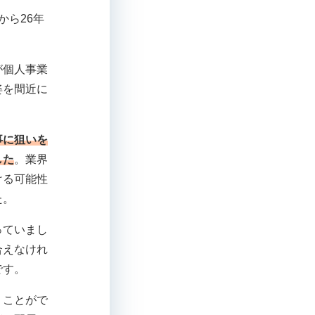
から26年
が個人事業
姿を間近に
事に狙いを
した
。業界
ける可能性
た。
っていまし
合えなけれ
です。
うことがで