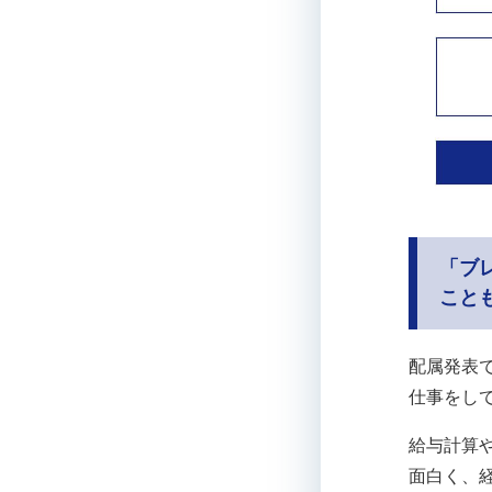
「ブ
こと
配属発表
仕事をし
給与計算
面白く、