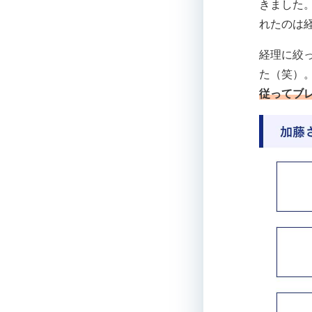
きました
れたのは
経理に絞
た（笑）
従ってブ