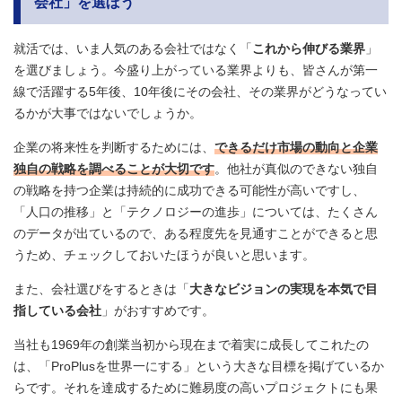
会社」を選ぼう
就活では、いま人気のある会社ではなく「
これから伸びる業界
」
を選びましょう。今盛り上がっている業界よりも、皆さんが第一
線で活躍する5年後、10年後にその会社、その業界がどうなってい
るかが大事ではないでしょうか。
企業の将来性を判断するためには、
できるだけ市場の動向と企業
独自の戦略を調べることが大切です
。他社が真似のできない独自
の戦略を持つ企業は持続的に成功できる可能性が高いですし、
「人口の推移」と「テクノロジーの進歩」については、たくさん
のデータが出ているので、ある程度先を見通すことができると思
うため、チェックしておいたほうが良いと思います。
また、会社選びをするときは「
大きなビジョンの実現を本気で目
指している会社
」がおすすめです。
当社も1969年の創業当初から現在まで着実に成長してこれたの
は、「ProPlusを世界一にする」という大きな目標を掲げているか
らです。それを達成するために難易度の高いプロジェクトにも果