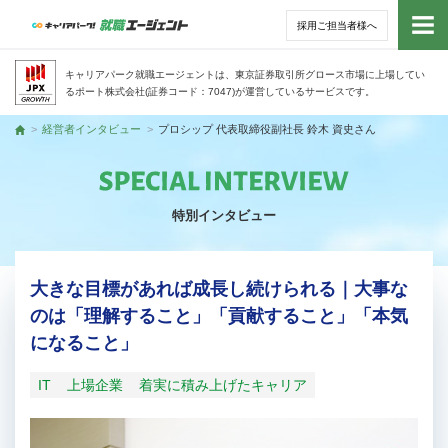
採用ご担当者様へ
トッ
キャリアパーク就職エージェントは、東京証券取引所グロース市場に上場してい
るポート株式会社(証券コード：7047)が運営しているサービスです。
サー
経営者インタビュー
プロシップ 代表取締役副社長 鈴木 資史さん
トップ
アド
特別インタビュー
利用
就活
大きな目標があれば成長し続けられる｜大事な
のは「理解すること」「貢献すること」「本気
経営
になること」
無料
IT
上場企業
着実に積み上げたキャリア