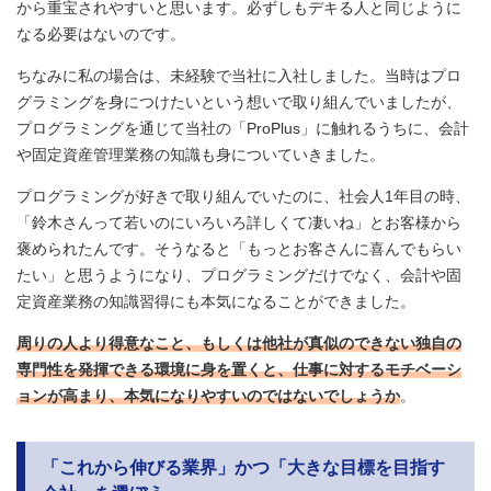
から重宝されやすいと思います。必ずしもデキる人と同じように
なる必要はないのです。
ちなみに私の場合は、未経験で当社に入社しました。当時はプロ
グラミングを身につけたいという想いで取り組んでいましたが、
プログラミングを通じて当社の「ProPlus」に触れるうちに、会計
や固定資産管理業務の知識も身についていきました。
プログラミングが好きで取り組んでいたのに、社会人1年目の時、
「鈴木さんって若いのにいろいろ詳しくて凄いね」とお客様から
褒められたんです。そうなると「もっとお客さんに喜んでもらい
たい」と思うようになり、プログラミングだけでなく、会計や固
定資産業務の知識習得にも本気になることができました。
周りの人より得意なこと、もしくは他社が真似のできない独自の
専門性を発揮できる環境に身を置くと、仕事に対するモチベーシ
ョンが高まり、本気になりやすいのではないでしょうか
。
「これから伸びる業界」かつ「大きな目標を目指す