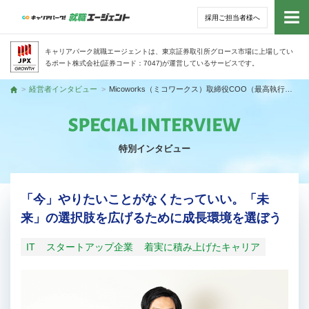
採用ご担当者様へ
トッ
キャリアパーク就職エージェントは、東京証券取引所グロース市場に上場してい
るポート株式会社(証券コード：7047)が運営しているサービスです。
サー
経営者インタビュー
Micoworks（ミコワークス）取締役COO（最高執行責任者） 八重樫 健さん
トップ
アド
特別インタビュー
利用
就活
「今」やりたいことがなくたっていい。「未
来」の選択肢を広げるために成長環境を選ぼう
経営
IT
スタートアップ企業
着実に積み上げたキャリア
無料