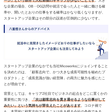
ージ」という部分で入社前後のギャップが少ないことです
。大き
な企業の場合、OB・OG訪問や就活で会った人と一緒に働ける確
率や、聞いたとおりの仕事をする確率はかなり低くなりますが、
スタートアップ企業はその部分の誤差が圧倒的に少ないです。
スタートアップ企業のなかでも当社Micoworksにジョインすること
を決めたのは、「顧客志向で、かつ大きな成長可能性を秘めたプ
ロダクト」と「成長意識が強い経営陣」の両方に魅力を感じたこ
とが理由です。
背景としては、キャリア2社目でビジネスの起点をどこに置くかの
重要性に気づき、
「次は顧客志向を貫き通せるような仕事がして
みたい」という気持ちが芽生えたことがあります
。コロナ禍で
も、本質的に顧客志向であることは生き残る会社の条件である、