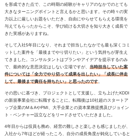
を形成できた点で、この時期の経験がキャリアのなかでのとても
大きなターニングポイントと言えるかと思います。その時々の実
力以上に厳しいお題をいただき、自由にやらせてもらえる環境を
与えてもらったからこそ、学び続ける大切さを知り大きく成長で
きた実感がありますね。
そして入社5年目になり、それまで担当したなかでも最も深くコミ
ットした案件を「最後までやり切りたい」という気持ちが芽生え
てきました。コンサルタントはプランやアイデアを提示するのみ
で、最終的な意思決定はしない立場ですが、
当時担当していた案
件については「全力でやり切って成果を出したい」「成長に伴走
して、最後まで責任を持ちたい」と思ったのです
。
その思いに基づき、プロジェクトとして支援し、立ち上げたKDDI
の新規事業会社に転職することに。転職後は10社超のスタートア
ップ企業のM＆AやPMI、大手企業との資本業務提携及びジョイン
ト・ベンチャー設立などをリードさせていただきました。
4年目からは役員も務め、経営の難しさと楽しさも感じましたが、
入社から7年ほどが経ったころ、自分の成長角度が鈍化していると