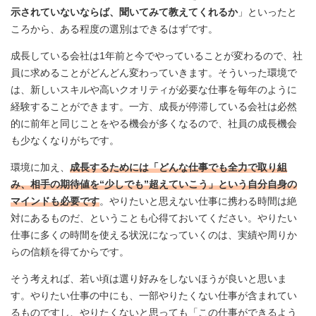
示されていないならば、聞いてみて教えてくれるか
」といったと
ころから、ある程度の選別はできるはずです。
成長している会社は1年前と今でやっていることが変わるので、社
員に求めることがどんどん変わっていきます。そういった環境で
は、新しいスキルや高いクオリティが必要な仕事を毎年のように
経験することができます。一方、成長が停滞している会社は必然
的に前年と同じことをやる機会が多くなるので、社員の成長機会
も少なくなりがちです。
環境に加え、
成長するためには「どんな仕事でも全力で取り組
み、相手の期待値を“少しでも”超えていこう」という自分自身の
マインドも必要です
。やりたいと思えない仕事に携わる時間は絶
対にあるものだ、ということも心得ておいてください。やりたい
仕事に多くの時間を使える状況になっていくのは、実績や周りか
らの信頼を得てからです。
そう考えれば、若い頃は選り好みをしないほうが良いと思いま
す。やりたい仕事の中にも、一部やりたくない仕事が含まれてい
るものですし、やりたくないと思っても「この仕事ができるよう