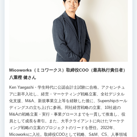
Micoworks（ミコワークス）取締役COO（最高執行責任者）
八重樫 健さん
Ken Yaegashi・学生時代に公認会計士試験に合格。アクセンチュ
アに新卒入社し、経営・マーケティング戦略立案、全社デジタル
化支援、M&A、新規事業立上等を経験した後に、Supershipホール
ディングスの立ち上げに参画。同社経営戦略の立案、10社超の
M&Aの戦略立案・実行・事業グロースまでを一貫して推進し、役
員として成長を牽引。また、大手クライアントに向けたマーケテ
ィング戦略の立案のプロジェクトのリードを歴任。2022年、
Micoworksに入社。取締役COOとして戦略、S&M、CS、人事領域