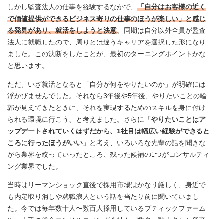
しかし監査法人の仕事を経験するなかで、
「自分はお客様の近く
で価値提供ができるビジネス寄りの仕事のほうが楽しい」と感じ
る発見があり、就活をしようと決意
。同期は自分以外全員が監査
法人に就職したので、周りとは違うキャリアを選択した形になり
ました。この決断をしたことが、最初のターニングポイントかな
と思います。
ただ、いざ就活となると「自分が何をやりたいのか」が明確には
浮かびませんでした。それなら3年後や5年後、やりたいことの輪
郭が見えてきたときに、それを実現するためのスキルを身に付け
られる環境に行こう、と考えました。さらに「
やりたいことはア
ップデートされていくはずだから、1社目は幅広い経験ができると
ころに行ったほうがいい
」と考え、いろいろな先輩の話を聞きな
がら業界を絞っていったところ、残った候補の1つがコンサルティ
ング業界でした。
当時はリーマンショック直後で採用市場はかなり厳しく、身近で
も内定取り消しや就職浪人という話を当たり前に聞いていまし
た。今では毎年数十人〜数百人採用しているブティックファーム