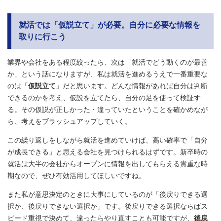
就活では「仮説立て」が必要。自分に必要な情報を
取りに行こう
業界や会社をある程度絞ったら、次は「就活でどう動くのが最善
か」という話になりますが、私は就活を進めるうえで一番重要な
のは「
仮説立て
」だと思います。どんな情報があれば自分は判断
できるのかを考え、仮説を立てたら、自分の足を使って検証す
る。その仮説が正しかった・違っていたということを確かめなが
ら、考えをブラッシュアップしていく。
この繰り返しをしながら就活を進めていけば、高い確率で「自分
が成長できる」と思える会社を見つけられるはずです。新卒時の
就活は大半の会社からオープンに情報を出してもらえる貴重な時
期なので、ぜひ有効活用してほしいですね。
また私が意思決定のときに大事にしているのが「後戻りできる選
択か、後戻りできない選択か」です。後戻りできる選択ならばス
ピード重視で決めて、違ったらやり直すことも可能ですが、
後戻