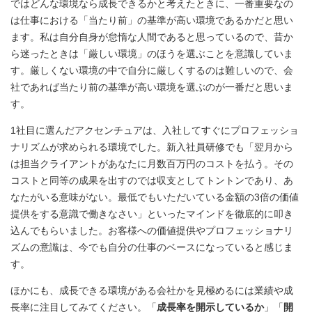
ではどんな環境なら成長できるかと考えたときに、一番重要なの
は仕事における「当たり前」の基準が高い環境であるかだと思い
ます。私は自分自身が怠惰な人間であると思っているので、昔か
ら迷ったときは「厳しい環境」のほうを選ぶことを意識していま
す。厳しくない環境の中で自分に厳しくするのは難しいので、会
社であれば当たり前の基準が高い環境を選ぶのが一番だと思いま
す。
1社目に選んだアクセンチュアは、入社してすぐにプロフェッショ
ナリズムが求められる環境でした。新入社員研修でも「翌月から
は担当クライアントがあなたに月数百万円のコストを払う。その
コストと同等の成果を出すのでは収支としてトントンであり、あ
なたがいる意味がない。最低でもいただいている金額の3倍の価値
提供をする意識で働きなさい」といったマインドを徹底的に叩き
込んでもらいました。お客様への価値提供やプロフェッショナリ
ズムの意識は、今でも自分の仕事のベースになっていると感じま
す。
ほかにも、成長できる環境がある会社かを見極めるには業績や成
長率に注目してみてください。「
成長率を開示しているか
」「
開