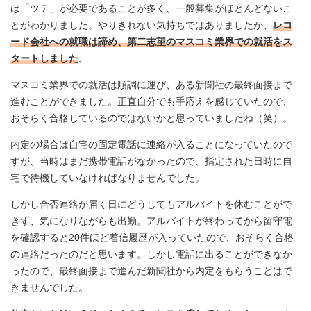
は「ツテ」が必要であることが多く、一般募集がほとんどないこ
とがわかりました。やりきれない気持ちではありましたが、
レコ
ード会社への就職は諦め、第二志望のマスコミ業界での就活をス
タートしました
。
マスコミ業界での就活は順調に運び、ある新聞社の最終面接まで
進むことができました。正直自分でも手応えを感じていたので、
おそらく合格しているのではないかと思っていましたね（笑）。
内定の場合は自宅の固定電話に連絡が入ることになっていたので
すが、当時はまだ携帯電話がなかったので、指定された日時に自
宅で待機していなければなりませんでした。
しかし合否連絡が届く日にどうしてもアルバイトを休むことがで
きず、気になりながらも出勤。アルバイトが終わってから留守電
を確認すると20件ほど着信履歴が入っていたので、おそらく合格
の連絡だったのだと思います。しかし電話に出ることができなか
ったので、最終面接まで進んだ新聞社から内定をもらうことはで
きませんでした。