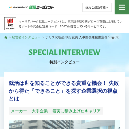
採用ご担当者様へ
トッ
キャリアパーク就職エージェントは、東京証券取引所グロース市場に上場してい
るポート株式会社(証券コード：7047)が運営しているサービスです。
サー
経営者インタビュー
ナリス化粧品 執行役員 人事部長兼秘書室長 守谷 太吾さん
トップ
アド
特別インタビュー
利用
就活
就活は世を知ることができる貴重な機会！ 失敗
から得た「できること」を探す企業選択の視点
経営
とは
無料
メーカー
大手企業
着実に積み上げたキャリア