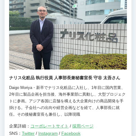
ナリス化粧品 執行役員 人事部長兼秘書室長 守谷 太吾さん
Daigo Moriya・新卒でナリス化粧品に入社し、1年目に国内営業、
2年目に製品企画を担当後、海外事業部に異動し、大型プロジェク
トに参画。アジア各国に店舗を構える大企業向けの商品開発を手
掛ける。子会社への出向や経営企画などを経て、人事部長に就
任。その後秘書室長も兼任し、以降現職
企業詳細：
コーポレートサイト
/
採用ページ
SNS：
Twitter
/
Instagram
/
Facebook