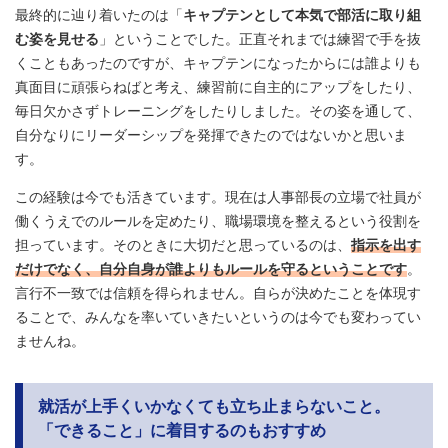
最終的に辿り着いたのは「
キャプテンとして本気で部活に取り組
む姿を見せる
」ということでした。正直それまでは練習で手を抜
くこともあったのですが、キャプテンになったからには誰よりも
真面目に頑張らねばと考え、練習前に自主的にアップをしたり、
毎日欠かさずトレーニングをしたりしました。その姿を通して、
自分なりにリーダーシップを発揮できたのではないかと思いま
す。
この経験は今でも活きています。現在は人事部長の立場で社員が
働くうえでのルールを定めたり、職場環境を整えるという役割を
担っています。そのときに大切だと思っているのは、
指示を出す
だけでなく、自分自身が誰よりもルールを守るということです
。
言行不一致では信頼を得られません。自らが決めたことを体現す
ることで、みんなを率いていきたいというのは今でも変わってい
ませんね。
就活が上手くいかなくても立ち止まらないこと。
「できること」に着目するのもおすすめ