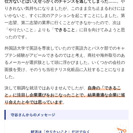
仕方ないとはいえせっかくのチャンスを逃してしまった……
。や
りきれない気持ちになりましたが、このまま立ち止まるわけには
いかないと、すぐに次のアクションを起こすことにしました。第
一志望、第二志望の業界に行くことができなかったので、次は
「やりたいこと」よりも「
できること
」に目を向けてみようと思
ったのです。
外国語大学で英語を専攻していたので英語力とバスケ部でのキャ
プテン経験がアピールできるのではと考え、商社や海外取引のあ
るメーカーが選択肢として頭に浮かびました。いくつかの会社の
面接を受け、そのうち当社ナリス化粧品に入社することになりま
した。
決して順調な就活ではありませんでしたが、
自身の「できるこ
と」に注目し企業選びをおこなったことで、結果最適な企業に巡
り合えたと今では思っています
。