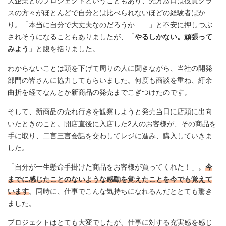
大企業とのプロジェクトということもあり、先方窓口は役員クラ
スの方々がほとんどで自分とは比べられないほどの経験者ばか
り。「本当に自分で大丈夫なのだろうか……」と不安に押しつぶ
されそうになることもありましたが、「
やるしかない。頑張って
みよう
」と腹を括りました。
わからないことは頭を下げて周りの人に聞きながら、当社の開発
部門の皆さんに協力してもらいました。何度も商談を重ね、紆余
曲折を経てなんとか新商品の発売までこぎつけたのです。
そして、新商品の売れ行きを観察しようと発売当日に店頭に出向
いたときのこと。開店直後に入店した2人のお客様が、その商品を
手に取り、二言三言会話を交わしてレジに進み、購入していきま
した。
「自分が一生懸命手掛けた商品をお客様が買ってくれた！」。
今
までに感じたことのないような感動を覚えたことを今でも覚えて
います
。同時に、仕事でこんな気持ちになれるんだととても驚き
ました。
プロジェクトはとても大変でしたが、仕事に対する充実感を感じ