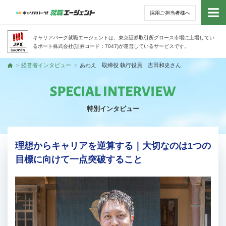
採用ご担当者様へ
トッ
キャリアパーク就職エージェントは、東京証券取引所グロース市場に上場してい
るポート株式会社(証券コード：7047)が運営しているサービスです。
サー
経営者インタビュー
あわえ 取締役 執行役員 吉田和史さん
トップ
アド
特別インタビュー
利用
就活
理想からキャリアを逆算する｜大切なのは1つの
目標に向けて一点突破すること
経営
無料